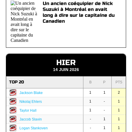
Un ancien coéquipier de Nick
Suzuki à Montréal en avait
long à dire sur le capitaine du
Canadien
HIER
14 JUIN 2026
TOP 20
B
P
PTS
1
1
2
Jackson Blake
1
-
1
Nikolaj Ehlers
1
-
1
Taylor Hall
-
1
1
Jaccob Slavin
-
1
1
Logan Stankoven