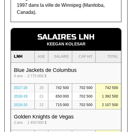
1997 dans la ville de Winnipeg (Manitoba,
Canada).
SALAIRES LNH
KEEGAN KOLESAR
LNH
AGE
SALAIRE
CAP HIT
TOTAL
Blue Jackets de Columbus
3 ans · 2 775 000 $
2017-18
20
742 500
702 500
742 500
2018-19
21
650 000
702 500
1 392 500
2019-20
22
715 000
702 500
2 107 500
Golden Knights de Vegas
2 ans · 1 450 000 $