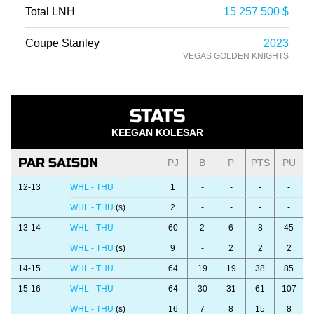
Total LNH
15 257 500 $
Coupe Stanley
2023
VEGAS GOLDEN KNIGHTS
STATS
KEEGAN KOLESAR
PAR SAISON
PJ
B
P
PTS
PU
12-13
WHL - THU
1
-
-
-
-
WHL - THU
(s)
2
-
-
-
-
13-14
WHL - THU
60
2
6
8
45
WHL - THU
(s)
9
-
2
2
2
14-15
WHL - THU
64
19
19
38
85
15-16
WHL - THU
64
30
31
61
107
WHL - THU
(s)
16
7
8
15
8