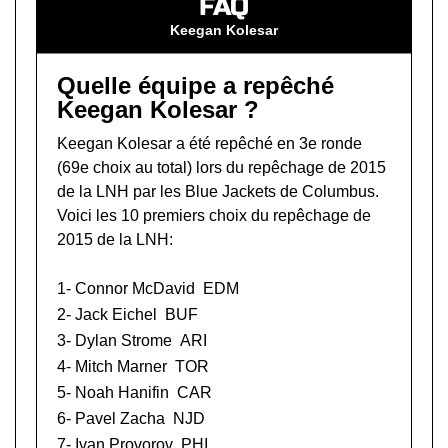
FAQ
Keegan Kolesar
Quelle équipe a repêché
Keegan Kolesar ?
Keegan Kolesar a été repêché en 3e ronde
(69e choix au total) lors du
repêchage de 2015
de la LNH
par les Blue Jackets de Columbus.
Voici les 10 premiers choix du repêchage de
2015 de la LNH:
1-
Connor McDavid
EDM
2-
Jack Eichel
BUF
3-
Dylan Strome
ARI
4-
Mitch Marner
TOR
5-
Noah Hanifin
CAR
6-
Pavel Zacha
NJD
7-
Ivan Provorov
PHI