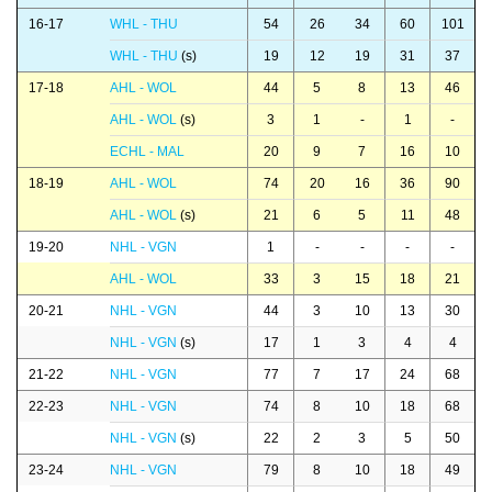
16-17
WHL - THU
54
26
34
60
101
WHL - THU
(s)
19
12
19
31
37
17-18
AHL - WOL
44
5
8
13
46
AHL - WOL
(s)
3
1
-
1
-
ECHL - MAL
20
9
7
16
10
18-19
AHL - WOL
74
20
16
36
90
AHL - WOL
(s)
21
6
5
11
48
19-20
NHL - VGN
1
-
-
-
-
AHL - WOL
33
3
15
18
21
20-21
NHL - VGN
44
3
10
13
30
NHL - VGN
(s)
17
1
3
4
4
21-22
NHL - VGN
77
7
17
24
68
22-23
NHL - VGN
74
8
10
18
68
NHL - VGN
(s)
22
2
3
5
50
23-24
NHL - VGN
79
8
10
18
49