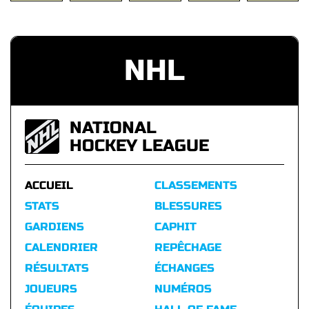
NHL
NATIONAL
HOCKEY LEAGUE
ACCUEIL
CLASSEMENTS
STATS
BLESSURES
GARDIENS
CAPHIT
CALENDRIER
REPÊCHAGE
RÉSULTATS
ÉCHANGES
JOUEURS
NUMÉROS