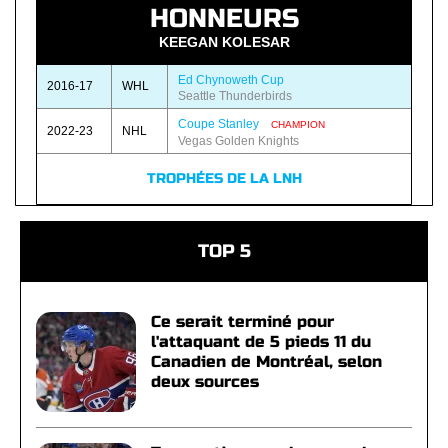
HONNEURS
KEEGAN KOLESAR
Ed Chynoweth Cup
2016-17
WHL
Seattle Thunderbirds
Coupe Stanley
CHAMPION
2022-23
NHL
Vegas Golden Knights
TROPHÉES DE LA LNH
TOP 5
Ce serait terminé pour
l'attaquant de 5 pieds 11 du
Canadien de Montréal, selon
deux sources