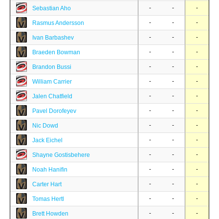
-
-
-
Sebastian Aho
-
-
-
Rasmus Andersson
-
-
-
Ivan Barbashev
-
-
-
Braeden Bowman
-
-
-
Brandon Bussi
-
-
-
William Carrier
-
-
-
Jalen Chatfield
-
-
-
Pavel Dorofeyev
-
-
-
Nic Dowd
-
-
-
Jack Eichel
-
-
-
Shayne Gostisbehere
-
-
-
Noah Hanifin
-
-
-
Carter Hart
-
-
-
Tomas Hertl
-
-
-
Brett Howden