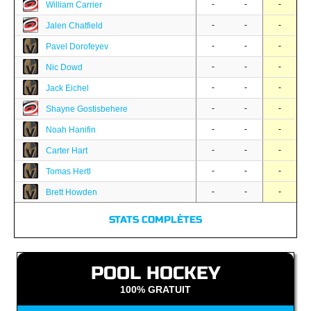
-
-
-
William Carrier
-
-
-
Jalen Chatfield
-
-
-
Pavel Dorofeyev
-
-
-
Nic Dowd
-
-
-
Jack Eichel
-
-
-
Shayne Gostisbehere
-
-
-
Noah Hanifin
-
-
-
Carter Hart
-
-
-
Tomas Hertl
-
-
-
Brett Howden
STATS COMPLÈTES
POOL HOCKEY
100% GRATUIT