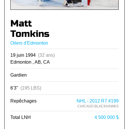
Matt
Tomkins
Oilers d'Edmonton
19 juin 1994
(32 ans)
Edmonton , AB, CA
Gardien
6'3"
(195 LBS)
Repêchages
NHL - 2012 R7 #199
CHICAGO BLACKHAWKS
Total LNH
4 500 000 $