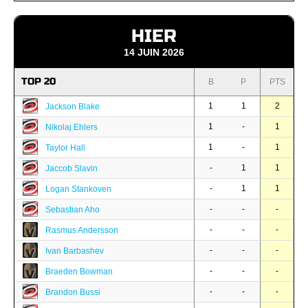
HIER
14 JUIN 2026
TOP 20
B
P
PTS
1
1
2
Jackson Blake
1
-
1
Nikolaj Ehlers
1
-
1
Taylor Hall
-
1
1
Jaccob Slavin
-
1
1
Logan Stankoven
-
-
-
Sebastian Aho
-
-
-
Rasmus Andersson
-
-
-
Ivan Barbashev
-
-
-
Braeden Bowman
-
-
-
Brandon Bussi