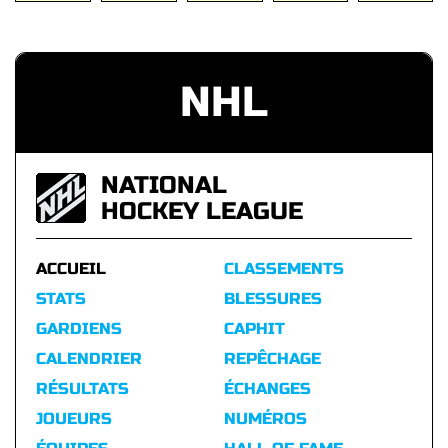
NHL
NATIONAL
HOCKEY LEAGUE
ACCUEIL
CLASSEMENTS
STATS
BLESSURES
GARDIENS
CAPHIT
CALENDRIER
REPÊCHAGE
RÉSULTATS
ÉCHANGES
JOUEURS
NUMÉROS