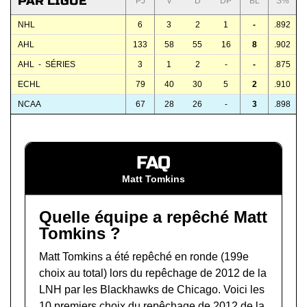
PAR LIGUE
PJ
V
D
DP
BL
S%
NHL
6
3
2
1
-
.892
AHL
133
58
55
16
8
.902
AHL - SÉRIES
3
1
2
-
-
.875
ECHL
79
40
30
5
2
.910
NCAA
67
28
26
-
3
.898
FAQ
Matt Tomkins
Quelle équipe a repêché Matt
Tomkins ?
Matt Tomkins a été repêché en ronde (199e
choix au total) lors du
repêchage de 2012 de la
LNH
par les Blackhawks de Chicago. Voici les
10 premiers choix du repêchage de 2012 de la