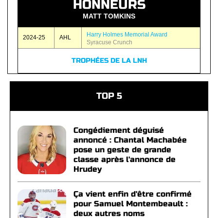
HONNEURS
MATT TOMKINS
Harry Holmes Memorial Award
2024-25
AHL
Syracuse Crunch
TROPHÉES DE LA LNH
TOP 5
Congédiement déguisé
annoncé : Chantal Machabée
pose un geste de grande
classe après l'annonce de
Hrudey
Ça vient enfin d'être confirmé
pour Samuel Montembeault :
deux autres noms