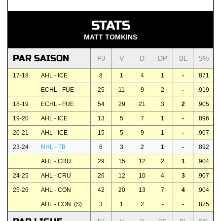
STATS
MATT TOMKINS
PAR SAISON
PJ
V
D
DP
BL
S%
17-18
AHL - ICE
8
1
4
1
-
.871
ECHL - FUE
25
11
9
2
-
.919
18-19
ECHL - FUE
54
29
21
3
2
.905
19-20
AHL - ICE
13
5
7
1
-
.896
20-21
AHL - ICE
15
5
9
1
-
.907
23-24
NHL - TB
6
3
2
1
-
.892
AHL - CRU
29
15
12
2
1
.904
24-25
AHL - CRU
26
12
10
4
3
.907
25-26
AHL - CON
42
20
13
7
4
.904
AHL - CON (S)
3
1
2
-
-
.875