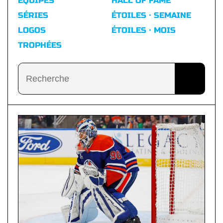
ÉQUIPES
HALL OF FAME
SÉRIES
ÉTOILES · SEMAINE
LOGOS
ÉTOILES · MOIS
TROPHÉES