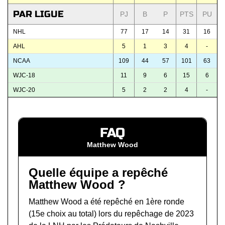
PAR LIGUE
PJ
B
P
PTS
PU
NHL
77
17
14
31
16
AHL
5
1
3
4
-
NCAA
109
44
57
101
63
WJC-18
11
9
6
15
6
WJC-20
5
2
2
4
-
FAQ
Matthew Wood
Quelle équipe a repêché
Matthew Wood ?
Matthew Wood a été repêché en 1ère ronde
(15e choix au total) lors du
repêchage de 2023