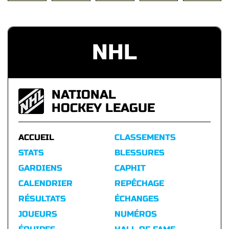
NHL
NATIONAL
HOCKEY LEAGUE
ACCUEIL
CLASSEMENTS
STATS
BLESSURES
GARDIENS
CAPHIT
CALENDRIER
REPÊCHAGE
RÉSULTATS
ÉCHANGES
JOUEURS
NUMÉROS