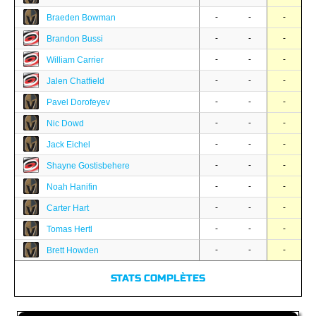
-
-
-
Braeden Bowman
-
-
-
Brandon Bussi
-
-
-
William Carrier
-
-
-
Jalen Chatfield
-
-
-
Pavel Dorofeyev
-
-
-
Nic Dowd
-
-
-
Jack Eichel
-
-
-
Shayne Gostisbehere
-
-
-
Noah Hanifin
-
-
-
Carter Hart
-
-
-
Tomas Hertl
-
-
-
Brett Howden
STATS COMPLÈTES