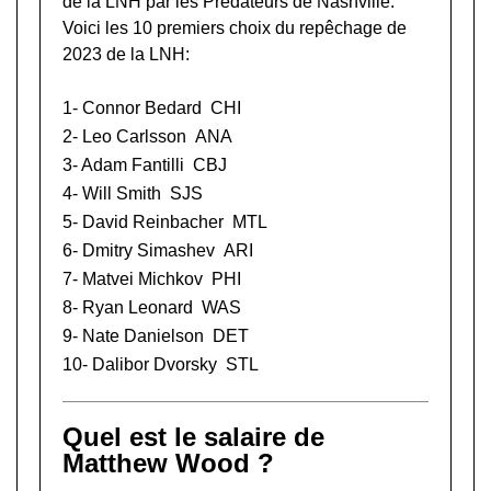
de la LNH
par les Prédateurs de Nashville.
Voici les 10 premiers choix du repêchage de
2023 de la LNH:
1-
Connor Bedard
CHI
2-
Leo Carlsson
ANA
3-
Adam Fantilli
CBJ
4-
Will Smith
SJS
5-
David Reinbacher
MTL
6-
Dmitry Simashev
ARI
7-
Matvei Michkov
PHI
8-
Ryan Leonard
WAS
9-
Nate Danielson
DET
10-
Dalibor Dvorsky
STL
Quel est le salaire de
Matthew Wood ?