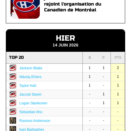
rejoint l'organisation du
Canadien de Montréal
HIER
14 JUIN 2026
TOP 20
B
P
PTS
1
1
2
Jackson Blake
1
-
1
Nikolaj Ehlers
1
-
1
Taylor Hall
-
1
1
Jaccob Slavin
-
1
1
Logan Stankoven
-
-
-
Sebastian Aho
-
-
-
Rasmus Andersson
-
-
-
Ivan Barbashev