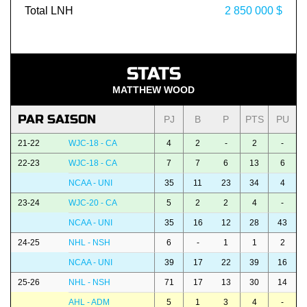
Total LNH
2 850 000 $
STATS
MATTHEW WOOD
PAR SAISON
PJ
B
P
PTS
PU
21-22
WJC-18 - CA
4
2
-
2
-
22-23
WJC-18 - CA
7
7
6
13
6
NCAA - UNI
35
11
23
34
4
23-24
WJC-20 - CA
5
2
2
4
-
NCAA - UNI
35
16
12
28
43
24-25
NHL - NSH
6
-
1
1
2
NCAA - UNI
39
17
22
39
16
25-26
NHL - NSH
71
17
13
30
14
AHL - ADM
5
1
3
4
-