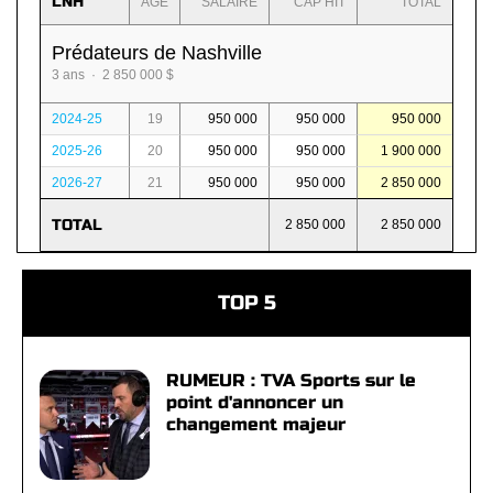
LNH
AGE
SALAIRE
CAP HIT
TOTAL
Prédateurs de Nashville
3 ans · 2 850 000 $
2024-25
19
950 000
950 000
950 000
2025-26
20
950 000
950 000
1 900 000
2026-27
21
950 000
950 000
2 850 000
TOTAL
2 850 000
2 850 000
TOP 5
RUMEUR : TVA Sports sur le
point d'annoncer un
changement majeur