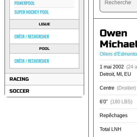
POWERPOOL
SUPER HOCKEY POOL
LIGUE
Owen
CRÉER / RECHERCHER
Michae
POOL
Oilers d'Edmont
CRÉER / RECHERCHER
1 mai 2002
(24 
Detroit, MI, EU
RACING
Centre
(Droitier)
SOCCER
6'0"
(180 LBS)
Repêchages
Total LNH