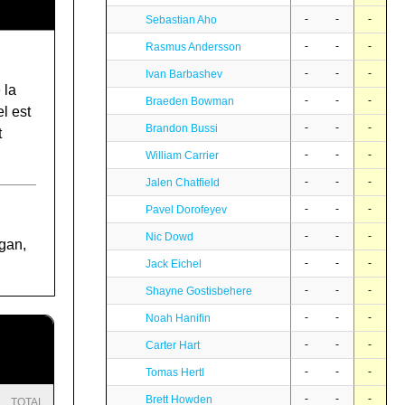
-
-
-
Sebastian Aho
-
-
-
Rasmus Andersson
-
-
-
Ivan Barbashev
 la
-
-
-
Braeden Bowman
l est
-
-
-
Brandon Bussi
t
-
-
-
William Carrier
-
-
-
Jalen Chatfield
-
-
-
Pavel Dorofeyev
-
-
-
Nic Dowd
igan,
-
-
-
Jack Eichel
-
-
-
Shayne Gostisbehere
-
-
-
Noah Hanifin
-
-
-
Carter Hart
-
-
-
Tomas Hertl
-
-
-
Brett Howden
TOTAL