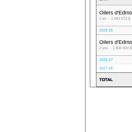
Oilers d'Edm
1 an · 1 483 571 $
2025-26
Oilers d'Edm
2 ans · 1 800 000 $
2026-27
2027-28
TOTAL