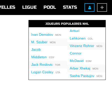
VELLES
LIGUE
POOL
STATS
JOUEURS POPULAIRES NHL
Artturi
Ivan Demidov
MON
Lehkonen
COL
M. Szuber
MON
Vinzenz Rohrer
MON
Jacob
Connor
Middleton
CGY
McDavid
EDM
Jack Roslovic
TOR
Arber Xhekaj
MON
Logan Cooley
UTA
Sasha Pastujov
MON