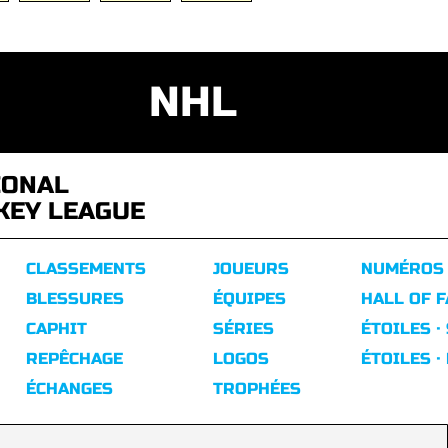
NHL
IONAL
KEY LEAGUE
CLASSEMENTS
JOUEURS
NUMÉROS
BLESSURES
ÉQUIPES
HALL OF 
CAPHIT
SÉRIES
ÉTOILES ·
REPÊCHAGE
LOGOS
ÉTOILES ·
ÉCHANGES
TROPHÉES