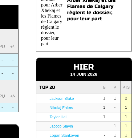
Arber Xhekaj et les
Flames de Calgary
règlent le dossier,
pour leur part
PU
+/-
-
-
HIER
-
-
14 JUIN 2026
TOP 20
B
P
PTS
PU
+/-
1
1
2
Jackson Blake
-
-
1
-
1
Nikolaj Ehlers
1
-
1
Taylor Hall
-
1
1
Jaccob Slavin
-
1
1
Logan Stankoven