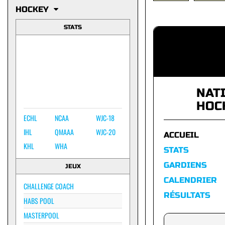
HOCKEY
STATS
NAT
HOC
ECHL
NCAA
WJC-18
IHL
QMAAA
WJC-20
ACCUEIL
KHL
WHA
STATS
GARDIENS
JEUX
CALENDRIER
CHALLENGE COACH
RÉSULTATS
HABS POOL
MASTERPOOL