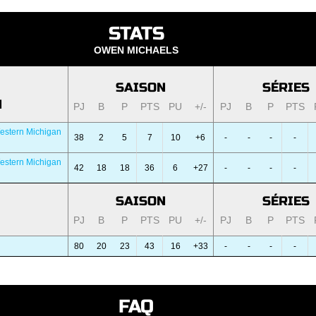
STATS
OWEN MICHAELS
SAISON
SÉRIES
N
PJ
B
P
PTS
PU
+/-
PJ
B
P
PTS
estern Michigan
38
2
5
7
10
+6
-
-
-
-
estern Michigan
42
18
18
36
6
+27
-
-
-
-
SAISON
SÉRIES
PJ
B
P
PTS
PU
+/-
PJ
B
P
PTS
80
20
23
43
16
+33
-
-
-
-
FAQ