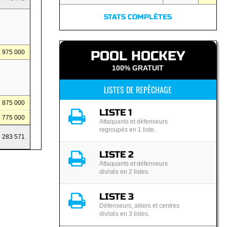
STATS COMPLÈTES
POOL HOCKEY
975 000
100% GRATUIT
LISTES DE REPÊCHAGE
1 875 000
LISTE 1
2 775 000
Attaquants et défenseurs
regroupés en 1 liste.
3 283 571
LISTE 2
Attaquants et défenseurs
divisés en 2 listes.
LISTE 3
Défenseurs, ailiers et centres
divisés en 3 listes.