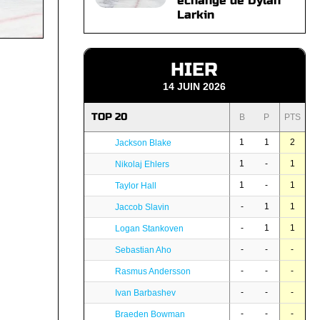
échange de Dylan
Larkin
HIER
14 JUIN 2026
TOP 20
B
P
PTS
1
1
2
Jackson Blake
1
-
1
Nikolaj Ehlers
1
-
1
Taylor Hall
-
1
1
Jaccob Slavin
-
1
1
Logan Stankoven
-
-
-
Sebastian Aho
-
-
-
Rasmus Andersson
-
-
-
Ivan Barbashev
-
-
-
Braeden Bowman