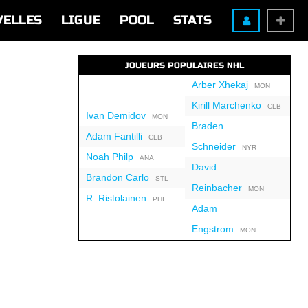
VELLES
LIGUE
POOL
STATS
JOUEURS POPULAIRES NHL
Arber Xhekaj
MON
Kirill Marchenko
CLB
Ivan Demidov
MON
Braden
Adam Fantilli
CLB
Schneider
NYR
Noah Philp
ANA
David
Brandon Carlo
STL
Reinbacher
MON
R. Ristolainen
PHI
Adam
Engstrom
MON