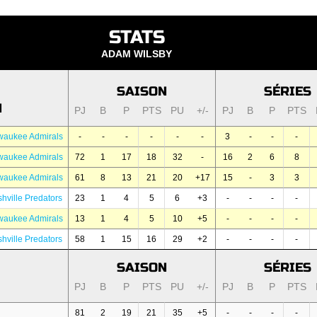
STATS
ADAM WILSBY
SAISON
SÉRIES
N
PJ
B
P
PTS
PU
+/-
PJ
B
P
PTS
waukee Admirals
-
-
-
-
-
-
3
-
-
-
waukee Admirals
72
1
17
18
32
-
16
2
6
8
waukee Admirals
61
8
13
21
20
+17
15
-
3
3
hville Predators
23
1
4
5
6
+3
-
-
-
-
waukee Admirals
13
1
4
5
10
+5
-
-
-
-
hville Predators
58
1
15
16
29
+2
-
-
-
-
SAISON
SÉRIES
PJ
B
P
PTS
PU
+/-
PJ
B
P
PTS
81
2
19
21
35
+5
-
-
-
-