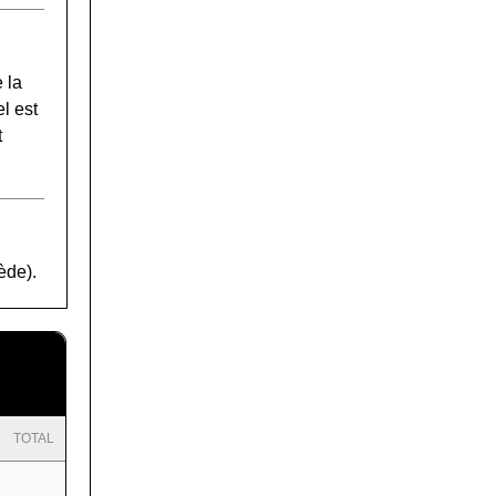
 la
l est
t
ède).
TOTAL