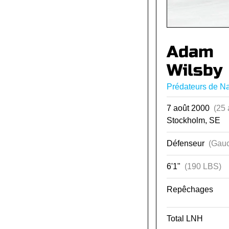
Adam
Wilsby
Prédateurs de Na
7 août 2000
(25 
Stockholm, SE
Défenseur
(Gauc
6'1"
(190 LBS)
Repêchages
Total LNH