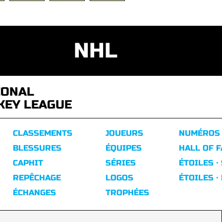
NHL
IONAL
KEY LEAGUE
CLASSEMENTS
JOUEURS
NUMÉROS
BLESSURES
ÉQUIPES
HALL OF 
CAPHIT
SÉRIES
ÉTOILES ·
REPÊCHAGE
LOGOS
ÉTOILES ·
ÉCHANGES
TROPHÉES