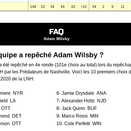
146
10
34
44
62
+22
34
2
9
11
FAQ
Adam Wilsby
quipe a repêché Adam Wilsby ?
 été repêché en 4e ronde (101e choix au total) lors du
repêcha
NH
par les Prédateurs de Nashville. Voici les 10 premiers choix 
 2020 de la LNH:
eniere
NYR
6-
Jamie Drysdale
ANA
ield
LA
7-
Alexander Holtz
NJD
OTT
8-
Jack Quinn
BUF
mond
DET
9-
Marco Rossi
MIN
rson
OTT
10-
Cole Perfetti
WIN