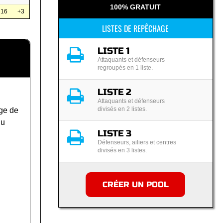
100% GRATUIT
16
+3
LISTES DE REPÊCHAGE
LISTE 1
Attaquants et défenseurs
regroupés en 1 liste.
LISTE 2
Attaquants et défenseurs
divisés en 2 listes.
ge de
du
LISTE 3
Défenseurs, ailiers et centres
divisés en 3 listes.
CRÉER UN POOL