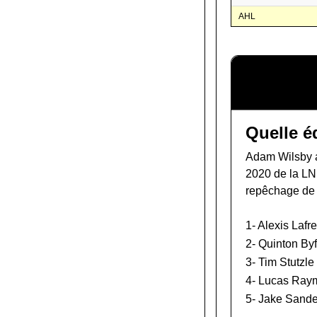
AHL
Quelle é
Adam Wilsby a
2020 de la L
repêchage de
1-
Alexis Lafr
2-
Quinton Byf
3-
Tim Stutzle
4-
Lucas Ray
5-
Jake Sande