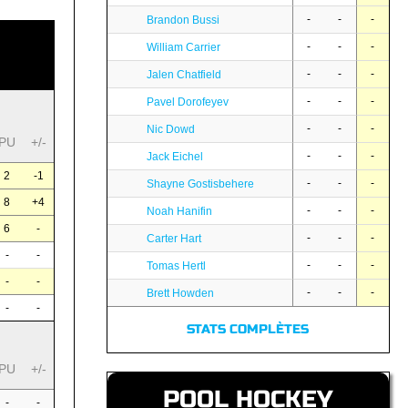
-
-
-
Brandon Bussi
-
-
-
William Carrier
-
-
-
Jalen Chatfield
-
-
-
Pavel Dorofeyev
-
-
-
Nic Dowd
PU
+/-
-
-
-
Jack Eichel
2
-1
-
-
-
Shayne Gostisbehere
8
+4
-
-
-
Noah Hanifin
6
-
-
-
-
Carter Hart
-
-
-
-
-
Tomas Hertl
-
-
-
-
-
Brett Howden
-
-
STATS COMPLÈTES
PU
+/-
POOL HOCKEY
-
-