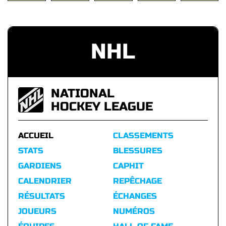
NHL
NATIONAL
HOCKEY LEAGUE
ACCUEIL
CLASSEMENTS
STATS
BLESSURES
GARDIENS
CAPHIT
CALENDRIER
REPÊCHAGE
RÉSULTATS
ÉCHANGES
JOUEURS
NUMÉROS