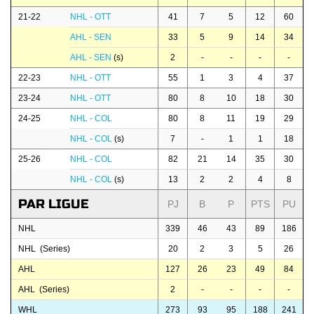
21-22
NHL - OTT
41
7
5
12
60
AHL - SEN
33
5
9
14
34
AHL - SEN
(s)
2
-
-
-
-
22-23
NHL - OTT
55
1
3
4
37
23-24
NHL - OTT
80
8
10
18
30
24-25
NHL - COL
80
8
11
19
29
NHL - COL
(s)
7
-
1
1
18
25-26
NHL - COL
82
21
14
35
30
NHL - COL
(s)
13
2
2
4
8
PAR LIGUE
PJ
B
P
PTS
PU
NHL
339
46
43
89
186
NHL (Series)
20
2
3
5
26
AHL
127
26
23
49
84
AHL (Series)
2
-
-
-
-
WHL
273
93
95
188
241