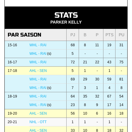
STATS
PARKER KELLY
PAR SAISON
PJ
B
P
PTS
PU
15-16
WHL - RAI
68
8
11
19
31
WHL - RAI
(s)
5
-
-
-
-
16-17
WHL - RAI
72
21
22
43
75
17-18
AHL - SEN
5
1
-
1
-
WHL - RAI
69
29
30
59
81
WHL - RAI
(s)
7
3
1
4
8
18-19
WHL - RAI
64
35
32
67
54
WHL - RAI
(s)
23
8
9
17
14
19-20
AHL - SEN
56
10
6
16
18
20-21
NHL - OTT
1
1
-
1
-
AHL - SEN
33
10
8
18
32