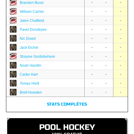
-
-
-
Brandon Bussi
-
-
-
William Carrier
-
-
-
Jalen Chatfield
-
-
-
Pavel Dorofeyev
-
-
-
Nic Dowd
-
-
-
Jack Eichel
-
-
-
Shayne Gostisbehere
-
-
-
Noah Hanifin
-
-
-
Carter Hart
-
-
-
Tomas Hertl
-
-
-
Brett Howden
STATS COMPLÈTES
POOL HOCKEY