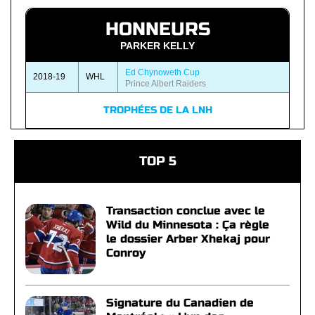
HONNEURS
PARKER KELLY
Ed Chynoweth Cup
2018-19
WHL
Prince Albert Raiders
TROPHÉES DE LA LNH
TOP 5
Transaction conclue avec le
Wild du Minnesota : Ça règle
le dossier Arber Xhekaj pour
Conroy
Signature du Canadien de