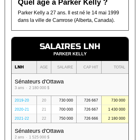
Quel âge a Parker Kelly ?
Parker Kelly a 27 ans. Il est né le 14 mai 1999
dans la ville de Camrose (Alberta, Canada).
SALAIRES LNH
PARKER KELLY
LNH
AGE
SALAIRE
CAP HIT
TOTAL
Sénateurs d'Ottawa
3 ans · 2 180 000 $
2019-20
20
730 000
726 667
730 000
2020-21
21
700 000
726 667
1 430 000
2021-22
22
750 000
726 666
2 180 000
Sénateurs d'Ottawa
2 ans · 1 525 000 $