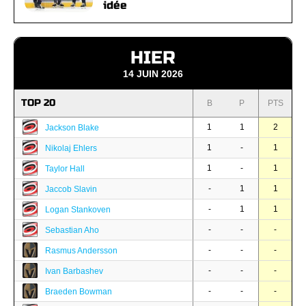
idée
HIER
14 JUIN 2026
TOP 20
B
P
PTS
1
1
2
Jackson Blake
1
-
1
Nikolaj Ehlers
1
-
1
Taylor Hall
-
1
1
Jaccob Slavin
-
1
1
Logan Stankoven
-
-
-
Sebastian Aho
-
-
-
Rasmus Andersson
-
-
-
Ivan Barbashev
-
-
-
Braeden Bowman