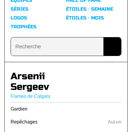
ÉQUIPES
HALL OF FAME
SÉRIES
ÉTOILES · SEMAINE
LOGOS
ÉTOILES · MOIS
TROPHÉES
Arsenii
Sergeev
Flames de Calgary
Gardien
Repêchages
Aucun