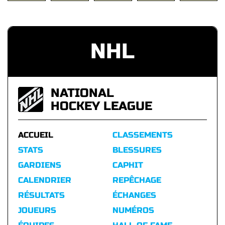
NHL
NATIONAL
HOCKEY LEAGUE
ACCUEIL
CLASSEMENTS
STATS
BLESSURES
GARDIENS
CAPHIT
CALENDRIER
REPÊCHAGE
RÉSULTATS
ÉCHANGES
JOUEURS
NUMÉROS