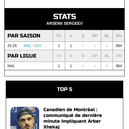
STATS
ARSENII SERGEEV
PAR SAISON
PJ
V
D
DP
BL
S%
25-26
NHL - CGY
1
1
-
-
-
.964
PAR LIGUE
PJ
V
D
DP
BL
S%
NHL
1
1
-
-
-
.964
TOP 5
Canadien de Montréal :
communiqué de dernière
minute impliquant Arber
Xhekaj