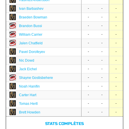
Rasmus Andersson
-
-
-
Ivan Barbashev
-
-
-
Braeden Bowman
-
-
-
Brandon Bussi
-
-
-
William Carrier
-
-
-
Jalen Chatfield
-
-
-
Pavel Dorofeyev
-
-
-
Nic Dowd
-
-
-
Jack Eichel
-
-
-
Shayne Gostisbehere
-
-
-
Noah Hanifin
-
-
-
Carter Hart
-
-
-
Tomas Hertl
-
-
-
Brett Howden
STATS COMPLÈTES