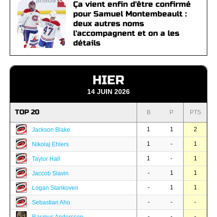
Ça vient enfin d'être confirmé
pour Samuel Montembeault :
deux autres noms
l'accompagnent et on a les
détails
HIER
14 JUIN 2026
TOP 20
B
P
PTS
1
1
2
Jackson Blake
1
-
1
Nikolaj Ehlers
1
-
1
Taylor Hall
-
1
1
Jaccob Slavin
-
1
1
Logan Stankoven
-
-
-
Sebastian Aho
-
-
-