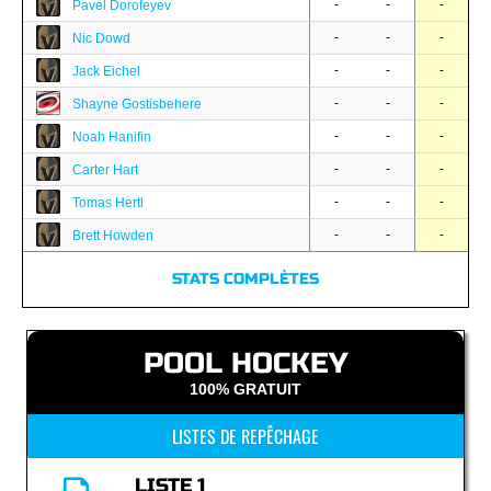
-
-
-
Pavel Dorofeyev
-
-
-
Nic Dowd
-
-
-
Jack Eichel
-
-
-
Shayne Gostisbehere
-
-
-
Noah Hanifin
-
-
-
Carter Hart
-
-
-
Tomas Hertl
-
-
-
Brett Howden
STATS COMPLÈTES
POOL HOCKEY
100% GRATUIT
LISTES DE REPÊCHAGE
LISTE 1