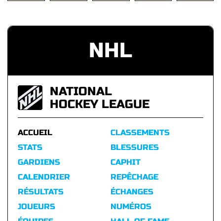
NHL
NATIONAL
HOCKEY LEAGUE
ACCUEIL
CLASSEMENTS
STATS
BLESSURES
GARDIENS
CAPHIT
CALENDRIER
REPÊCHAGE
RÉSULTATS
ÉCHANGES
JOUEURS
NUMÉROS