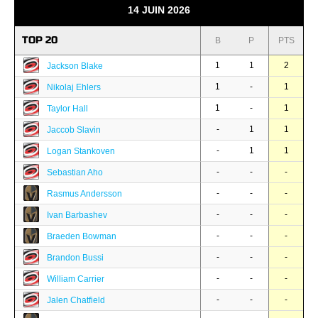
14 JUIN 2026
TOP 20
B
P
PTS
1
1
2
Jackson Blake
1
-
1
Nikolaj Ehlers
1
-
1
Taylor Hall
-
1
1
Jaccob Slavin
-
1
1
Logan Stankoven
-
-
-
Sebastian Aho
-
-
-
Rasmus Andersson
-
-
-
Ivan Barbashev
-
-
-
Braeden Bowman
-
-
-
Brandon Bussi
-
-
-
William Carrier
-
-
-
Jalen Chatfield