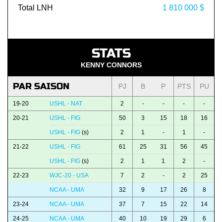
Total LNH
1 810 000 $
STATS
KENNY CONNORS
PAR SAISON
PJ
B
P
PTS
PU
19-20
USHL - NAT
2
-
-
-
-
20-21
USHL - FIG
50
3
15
18
16
USHL - FIG
(s)
2
1
-
1
-
21-22
USHL - FIG
61
25
31
56
45
USHL - FIG
(s)
2
1
1
2
-
22-23
WJC-20 - USA
7
2
-
2
25
NCAA - UMA
32
9
17
26
8
23-24
NCAA - UMA
37
7
15
22
14
24-25
NCAA - UMA
40
10
19
29
6