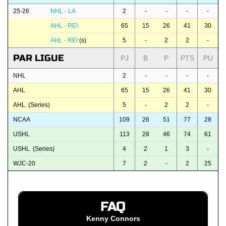
25-26
NHL - LA
2
-
-
-
-
AHL - REI
65
15
26
41
30
AHL - REI
(s)
5
-
2
2
-
PAR LIGUE
PJ
B
P
PTS
PU
NHL
2
-
-
-
-
AHL
65
15
26
41
30
AHL (Series)
5
-
2
2
-
NCAA
109
26
51
77
28
USHL
113
28
46
74
61
USHL (Series)
4
2
1
3
-
WJC-20
7
2
-
2
25
FAQ
Kenny Connors