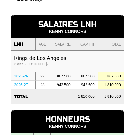
SALAIRES LNH
KENNY CONNORS
LNH
AGE
SALAIRE
CAP HIT
TOTAL
Kings de Los Angeles
2 ans · 1 810 000 $
2025-26
22
867 500
867 500
867 500
2026-27
23
942 500
942 500
1 810 000
TOTAL
1 810 000
1 810 000
HONNEURS
KENNY CONNORS