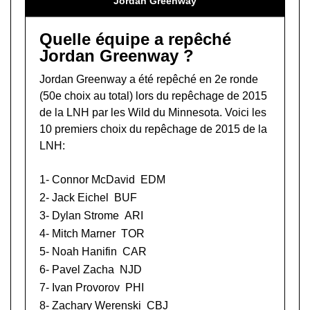
Jordan Greenway
Quelle équipe a repêché
Jordan Greenway ?
Jordan Greenway a été repêché en 2e ronde
(50e choix au total) lors du
repêchage de 2015
de la LNH
par les Wild du Minnesota. Voici les
10 premiers choix du repêchage de 2015 de la
LNH:
1-
Connor McDavid
EDM
2-
Jack Eichel
BUF
3-
Dylan Strome
ARI
4-
Mitch Marner
TOR
5-
Noah Hanifin
CAR
6-
Pavel Zacha
NJD
7-
Ivan Provorov
PHI
8-
Zachary Werenski
CBJ