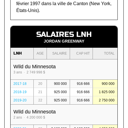
février 1997 dans la ville de Canton (New York,
États-Unis).
SALAIRES LNH
JORDAN GREENWAY
LNH
AGE
SALAIRE
CAP HIT
TOTAL
Wild du Minnesota
3 ans · 2 749 998 $
2017-18
20
900 000
916 666
900 000
2018-19
21
925 000
916 666
1 825 000
2019-20
22
925 000
916 666
2 750 000
Wild du Minnesota
2 ans · 4 200 000 $