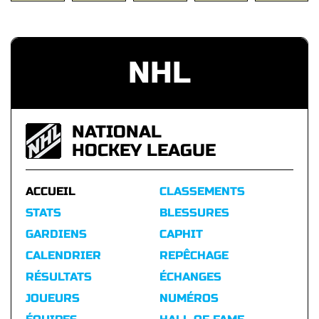
NHL
NATIONAL
HOCKEY LEAGUE
ACCUEIL
CLASSEMENTS
STATS
BLESSURES
GARDIENS
CAPHIT
CALENDRIER
REPÊCHAGE
RÉSULTATS
ÉCHANGES
JOUEURS
NUMÉROS