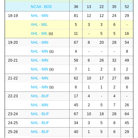
NCAA - BOS
36
13
22
35
52
18-19
NHL - MIN
81
12
12
24
29
AHL - WIL
5
3
3
6
-
AHL - WIL
(s)
11
-
5
5
16
19-20
NHL - MIN
67
8
20
28
54
NHL - MIN
(s)
4
-
-
-
8
20-21
NHL - MIN
56
6
26
32
49
NHL - MIN
(s)
7
1
2
3
2
21-22
NHL - MIN
62
10
17
27
69
NHL - MIN
(s)
6
1
1
2
6
22-23
NHL - BUF
17
4
-
4
-
NHL - MIN
45
2
5
7
26
23-24
NHL - BUF
67
10
18
28
64
24-25
NHL - BUF
34
3
5
8
45
25-26
NHL - BUF
40
1
5
6
29