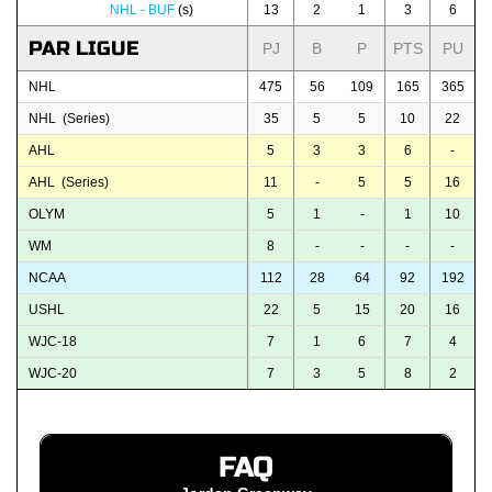
NHL - BUF
(s)
13
2
1
3
6
PAR LIGUE
PJ
B
P
PTS
PU
NHL
475
56
109
165
365
NHL (Series)
35
5
5
10
22
AHL
5
3
3
6
-
AHL (Series)
11
-
5
5
16
OLYM
5
1
-
1
10
WM
8
-
-
-
-
NCAA
112
28
64
92
192
USHL
22
5
15
20
16
WJC-18
7
1
6
7
4
WJC-20
7
3
5
8
2
FAQ