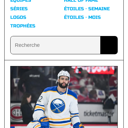
ÉQUIPES
HALL OF FAME
SÉRIES
ÉTOILES · SEMAINE
LOGOS
ÉTOILES · MOIS
TROPHÉES