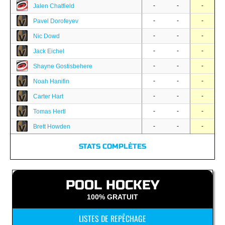
-
-
-
Jalen Chatfield
-
-
-
Pavel Dorofeyev
-
-
-
Nic Dowd
-
-
-
Jack Eichel
-
-
-
Shayne Gostisbehere
-
-
-
Noah Hanifin
-
-
-
Carter Hart
-
-
-
Tomas Hertl
-
-
-
Brett Howden
STATS COMPLÈTES
POOL HOCKEY
100% GRATUIT
LISTES DE REPÊCHAGE