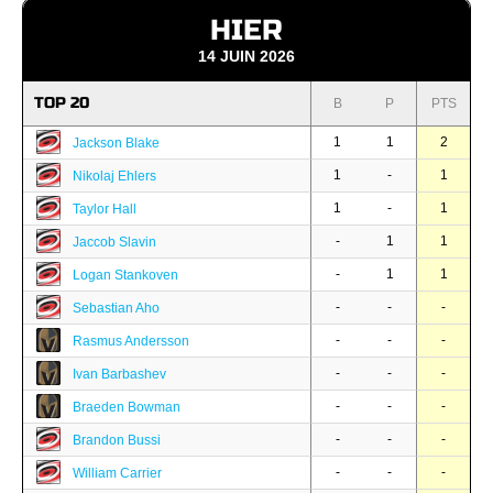
HIER
14 JUIN 2026
TOP 20
B
P
PTS
1
1
2
Jackson Blake
1
-
1
Nikolaj Ehlers
1
-
1
Taylor Hall
-
1
1
Jaccob Slavin
-
1
1
Logan Stankoven
-
-
-
Sebastian Aho
-
-
-
Rasmus Andersson
-
-
-
Ivan Barbashev
-
-
-
Braeden Bowman
-
-
-
Brandon Bussi
-
-
-
William Carrier