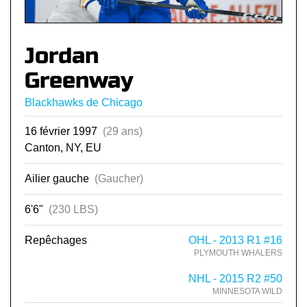
Jordan
Greenway
Blackhawks de Chicago
16 février 1997
(29 ans)
Canton, NY, EU
Ailier gauche
(Gaucher)
6'6"
(230 LBS)
Repêchages
OHL - 2013 R1 #16
PLYMOUTH WHALERS
NHL - 2015 R2 #50
MINNESOTA WILD