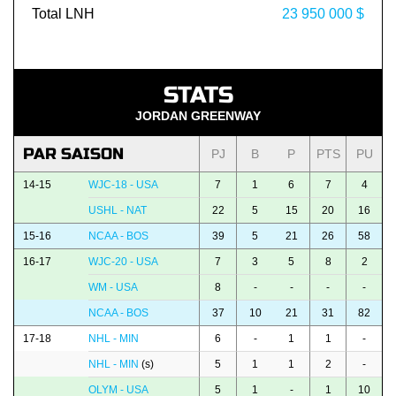
Total LNH
23 950 000 $
STATS
JORDAN GREENWAY
PAR SAISON
PJ
B
P
PTS
PU
14-15
WJC-18 - USA
7
1
6
7
4
USHL - NAT
22
5
15
20
16
15-16
NCAA - BOS
39
5
21
26
58
16-17
WJC-20 - USA
7
3
5
8
2
WM - USA
8
-
-
-
-
NCAA - BOS
37
10
21
31
82
17-18
NHL - MIN
6
-
1
1
-
NHL - MIN
(s)
5
1
1
2
-
OLYM - USA
5
1
-
1
10