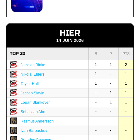
HIER
14 JUIN 2026
TOP 20
B
P
PTS
1
1
2
Jackson Blake
1
-
1
Nikolaj Ehlers
1
-
1
Taylor Hall
-
1
1
Jaccob Slavin
-
1
1
Logan Stankoven
-
-
-
Sebastian Aho
-
-
-
Rasmus Andersson
-
-
-
Ivan Barbashev
-
-
-