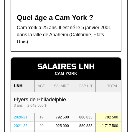
Quel âge a Cam York ?
Cam York a 25 ans. Il est né le 5 janvier 2001
dans la ville de Anaheim (Californie, États-
Unis).
SALAIRES LNH
CAM YORK
LNH
AGE
SALAIRE
CAP HIT
TOTAL
Flyers de Philadelphie
3 ans · 2 642 500 $
2020-21
19
792 500
880 833
792 500
2021-22
20
925 000
880 833
1 717 500