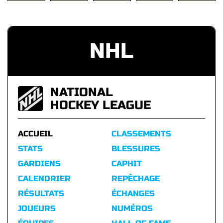
NHL
NATIONAL
HOCKEY LEAGUE
ACCUEIL
CLASSEMENTS
STATS
BLESSURES
GARDIENS
CAPHIT
CALENDRIER
REPÊCHAGE
RÉSULTATS
ÉCHANGES
JOUEURS
NUMÉROS