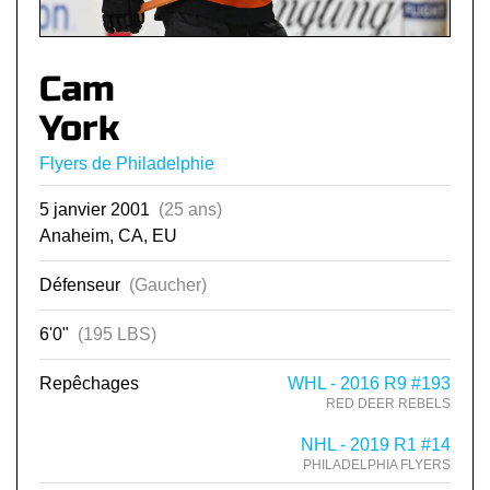
Cam
York
Flyers de Philadelphie
5 janvier 2001
(25 ans)
Anaheim, CA, EU
Défenseur
(Gaucher)
6'0"
(195 LBS)
Repêchages
WHL - 2016 R9 #193
RED DEER REBELS
NHL - 2019 R1 #14
PHILADELPHIA FLYERS