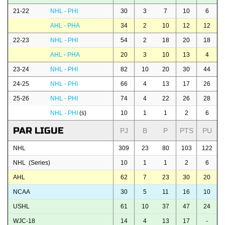
21-22
NHL - PHI
30
3
7
10
6
AHL - PHA
34
2
10
12
12
22-23
NHL - PHI
54
2
18
20
18
AHL - PHA
20
3
10
13
4
23-24
NHL - PHI
82
10
20
30
44
24-25
NHL - PHI
66
4
13
17
26
25-26
NHL - PHI
74
4
22
26
28
NHL - PHI
(s)
10
1
1
2
6
PAR LIGUE
PJ
B
P
PTS
PU
NHL
309
23
80
103
122
NHL (Series)
10
1
1
2
6
AHL
62
7
23
30
20
NCAA
30
5
11
16
10
USHL
61
10
37
47
24
WJC-18
14
4
13
17
-