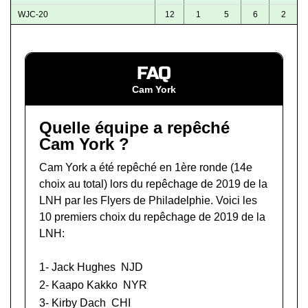
WJC-20
12
1
5
6
2
FAQ
Cam York
Quelle équipe a repêché
Cam York ?
Cam York a été repêché en 1ère ronde (14e
choix au total) lors du
repêchage de 2019 de la
LNH
par les Flyers de Philadelphie. Voici les
10 premiers choix du repêchage de 2019 de la
LNH:
1-
Jack Hughes
NJD
2-
Kaapo Kakko
NYR
3-
Kirby Dach
CHI