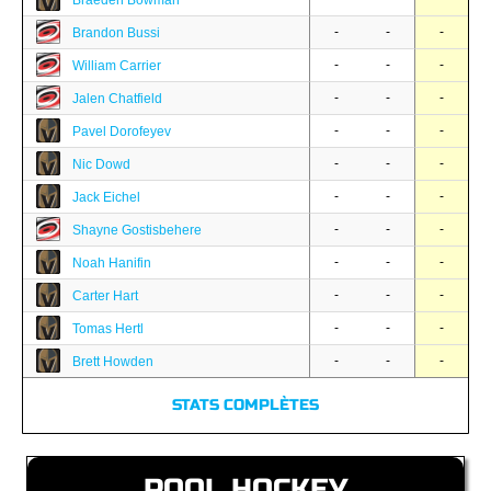
Braeden Bowman
-
-
-
Brandon Bussi
-
-
-
William Carrier
-
-
-
Jalen Chatfield
-
-
-
Pavel Dorofeyev
-
-
-
Nic Dowd
-
-
-
Jack Eichel
-
-
-
Shayne Gostisbehere
-
-
-
Noah Hanifin
-
-
-
Carter Hart
-
-
-
Tomas Hertl
-
-
-
Brett Howden
STATS COMPLÈTES
POOL HOCKEY