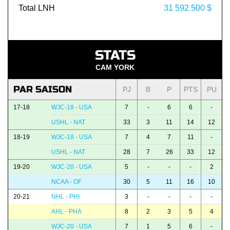
Total LNH
31 592 500 $
STATS
CAM YORK
PAR SAISON
PJ
B
P
PTS
PU
17-18
WJC-18 - USA
7
-
6
6
-
USHL - NAT
33
3
11
14
12
18-19
WJC-18 - USA
7
4
7
11
-
USHL - NAT
28
7
26
33
12
19-20
WJC-20 - USA
5
-
-
-
2
NCAA - OF
30
5
11
16
10
20-21
NHL - PHI
3
-
-
-
-
AHL - PHA
8
2
3
5
4
WJC-20 - USA
7
1
5
6
-