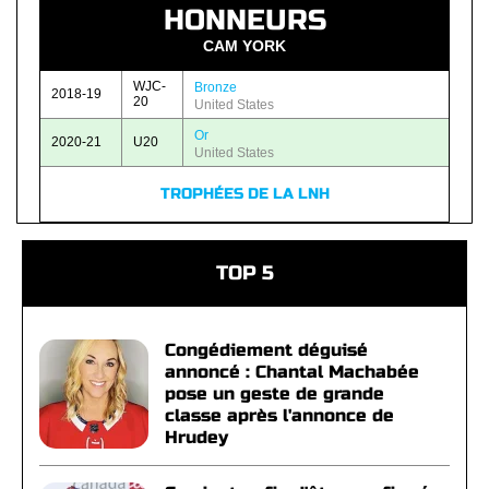
HONNEURS
CAM YORK
WJC-
Bronze
2018-19
20
United States
Or
2020-21
U20
United States
TROPHÉES DE LA LNH
TOP 5
Congédiement déguisé
annoncé : Chantal Machabée
pose un geste de grande
classe après l'annonce de
Hrudey