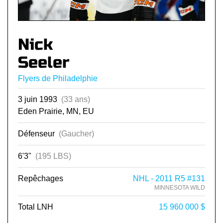
Nick
Seeler
Flyers de Philadelphie
3 juin 1993
(33 ans)
Eden Prairie, MN, EU
Défenseur
(Gaucher)
6'3"
(195 LBS)
Repêchages
NHL - 2011 R5 #131
MINNESOTA WILD
Total LNH
15 960 000 $