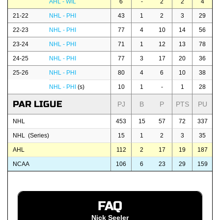
AHL - WIL
6
-
2
2
4
21-22
NHL - PHI
43
1
2
3
29
22-23
NHL - PHI
77
4
10
14
56
23-24
NHL - PHI
71
1
12
13
78
24-25
NHL - PHI
77
3
17
20
36
25-26
NHL - PHI
80
4
6
10
38
NHL - PHI
(s)
10
1
-
1
28
PAR LIGUE
PJ
B
P
PTS
PU
NHL
453
15
57
72
337
NHL (Series)
15
1
2
3
35
AHL
112
2
17
19
187
NCAA
106
6
23
29
159
FAQ
Nick Seeler