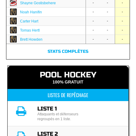
-
-
-
Shayne Gostisbehere
-
-
-
Noah Hanifin
-
-
-
Carter Hart
-
-
-
Tomas Hertl
-
-
-
Brett Howden
STATS COMPLÈTES
POOL HOCKEY
100% GRATUIT
LISTES DE REPÊCHAGE
LISTE 1
Attaquants et défenseurs
regroupés en 1 liste.
LISTE 2