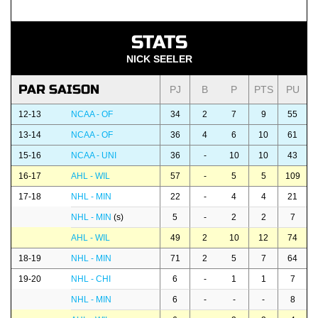
STATS
NICK SEELER
PAR SAISON
PJ
B
P
PTS
PU
12-13
NCAA - OF
34
2
7
9
55
13-14
NCAA - OF
36
4
6
10
61
15-16
NCAA - UNI
36
-
10
10
43
16-17
AHL - WIL
57
-
5
5
109
17-18
NHL - MIN
22
-
4
4
21
NHL - MIN
(s)
5
-
2
2
7
AHL - WIL
49
2
10
12
74
18-19
NHL - MIN
71
2
5
7
64
19-20
NHL - CHI
6
-
1
1
7
NHL - MIN
6
-
-
-
8