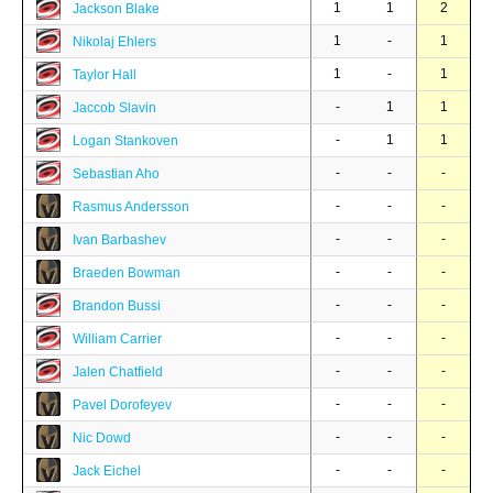
1
1
2
Jackson Blake
1
-
1
Nikolaj Ehlers
1
-
1
Taylor Hall
-
1
1
Jaccob Slavin
-
1
1
Logan Stankoven
-
-
-
Sebastian Aho
-
-
-
Rasmus Andersson
-
-
-
Ivan Barbashev
-
-
-
Braeden Bowman
-
-
-
Brandon Bussi
-
-
-
William Carrier
-
-
-
Jalen Chatfield
-
-
-
Pavel Dorofeyev
-
-
-
Nic Dowd
-
-
-
Jack Eichel