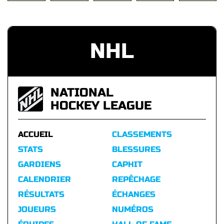
NHL
NATIONAL
HOCKEY LEAGUE
ACCUEIL
CLASSEMENTS
STATS
BLESSURES
GARDIENS
CAPHIT
CALENDRIER
REPÊCHAGE
RÉSULTATS
ÉCHANGES
JOUEURS
NUMÉROS