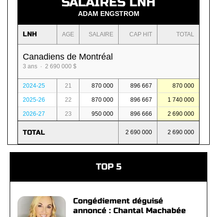
SALAIRES LNH
ADAM ENGSTROM
LNH
AGE
SALAIRE
CAP HIT
TOTAL
Canadiens de Montréal
3 ans · 2 690 000 $
2024-25
21
870 000
896 667
870 000
2025-26
22
870 000
896 667
1 740 000
2026-27
23
950 000
896 666
2 690 000
TOTAL
2 690 000
2 690 000
TOP 5
Congédiement déguisé
annoncé : Chantal Machabée