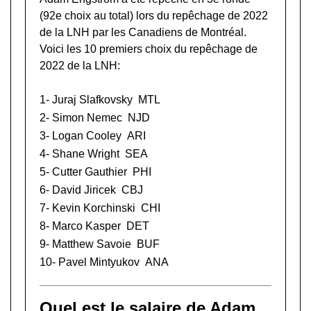
(92e choix au total) lors du
repêchage de 2022
de la LNH
par les Canadiens de Montréal.
Voici les 10 premiers choix du repêchage de
2022 de la LNH:
1-
Juraj Slafkovsky
MTL
2-
Simon Nemec
NJD
3-
Logan Cooley
ARI
4-
Shane Wright
SEA
5-
Cutter Gauthier
PHI
6-
David Jiricek
CBJ
7-
Kevin Korchinski
CHI
8-
Marco Kasper
DET
9-
Matthew Savoie
BUF
10-
Pavel Mintyukov
ANA
Quel est le salaire de Adam