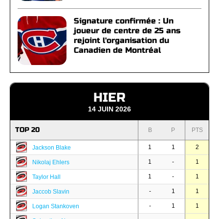
Signature confirmée : Un
joueur de centre de 25 ans
rejoint l'organisation du
Canadien de Montréal
HIER
14 JUIN 2026
TOP 20
B
P
PTS
1
1
2
Jackson Blake
1
-
1
Nikolaj Ehlers
1
-
1
Taylor Hall
-
1
1
Jaccob Slavin
-
1
1
Logan Stankoven