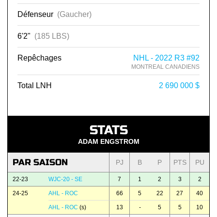
Défenseur
(Gaucher)
6'2"
(185 LBS)
Repêchages
NHL - 2022 R3 #92
MONTREAL CANADIENS
Total LNH
2 690 000 $
STATS
ADAM ENGSTROM
PAR SAISON
PJ
B
P
PTS
PU
22-23
WJC-20 - SE
7
1
2
3
2
24-25
AHL - ROC
66
5
22
27
40
AHL - ROC
(s)
13
-
5
5
10