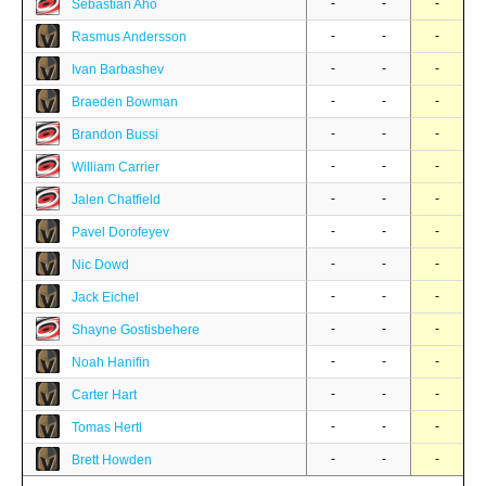
-
-
-
Sebastian Aho
-
-
-
Rasmus Andersson
-
-
-
Ivan Barbashev
-
-
-
Braeden Bowman
-
-
-
Brandon Bussi
-
-
-
William Carrier
-
-
-
Jalen Chatfield
-
-
-
Pavel Dorofeyev
-
-
-
Nic Dowd
-
-
-
Jack Eichel
-
-
-
Shayne Gostisbehere
-
-
-
Noah Hanifin
-
-
-
Carter Hart
-
-
-
Tomas Hertl
-
-
-
Brett Howden