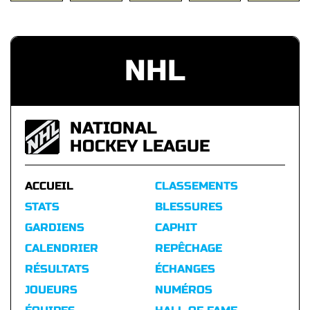
NHL
NATIONAL
HOCKEY LEAGUE
ACCUEIL
CLASSEMENTS
STATS
BLESSURES
GARDIENS
CAPHIT
CALENDRIER
REPÊCHAGE
RÉSULTATS
ÉCHANGES
JOUEURS
NUMÉROS