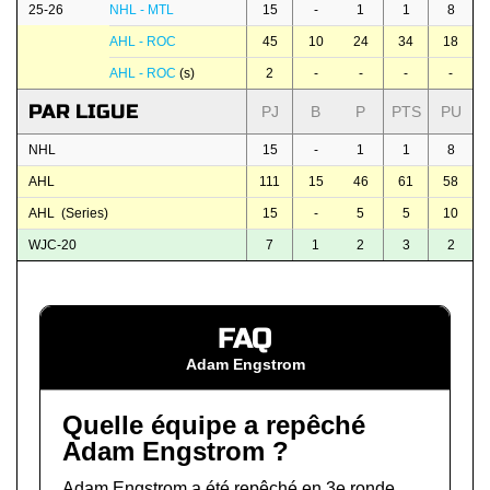
25-26
NHL - MTL
15
-
1
1
8
AHL - ROC
45
10
24
34
18
AHL - ROC
(s)
2
-
-
-
-
PAR LIGUE
PJ
B
P
PTS
PU
NHL
15
-
1
1
8
AHL
111
15
46
61
58
AHL (Series)
15
-
5
5
10
WJC-20
7
1
2
3
2
FAQ
Adam Engstrom
Quelle équipe a repêché
Adam Engstrom ?
Adam Engstrom a été repêché en 3e ronde