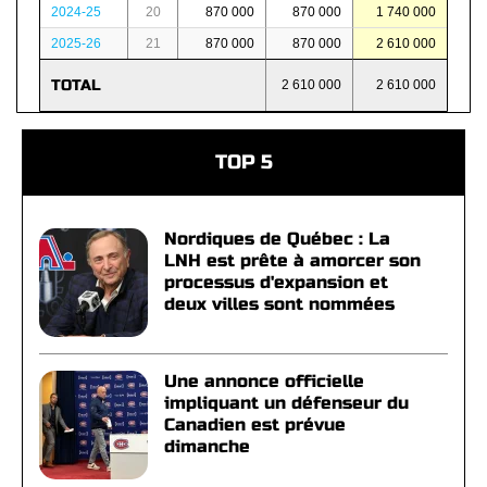
2024-25
20
870 000
870 000
1 740 000
2025-26
21
870 000
870 000
2 610 000
TOTAL
2 610 000
2 610 000
TOP 5
Nordiques de Québec : La
LNH est prête à amorcer son
processus d'expansion et
deux villes sont nommées
Une annonce officielle
impliquant un défenseur du
Canadien est prévue
dimanche