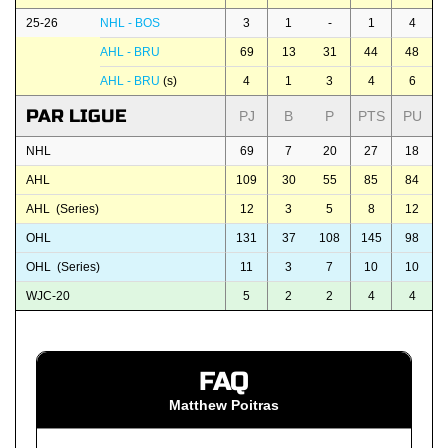
25-26
NHL - BOS
3
1
-
1
4
AHL - BRU
69
13
31
44
48
AHL - BRU
(s)
4
1
3
4
6
PAR LIGUE
PJ
B
P
PTS
PU
NHL
69
7
20
27
18
AHL
109
30
55
85
84
AHL (Series)
12
3
5
8
12
OHL
131
37
108
145
98
OHL (Series)
11
3
7
10
10
WJC-20
5
2
2
4
4
FAQ
Matthew Poitras