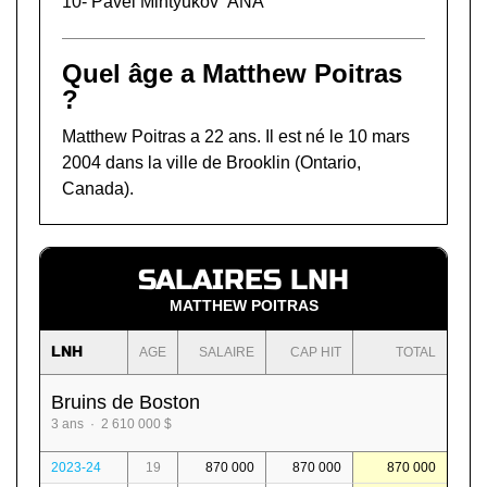
10-
Pavel Mintyukov
ANA
Quel âge a Matthew Poitras
?
Matthew Poitras a 22 ans. Il est né le 10 mars
2004 dans la ville de Brooklin (Ontario,
Canada).
SALAIRES LNH
MATTHEW POITRAS
LNH
AGE
SALAIRE
CAP HIT
TOTAL
Bruins de Boston
3 ans · 2 610 000 $
2023-24
19
870 000
870 000
870 000