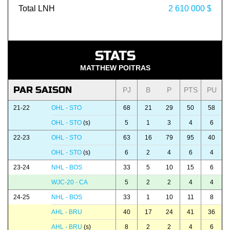
Total LNH
2 610 000 $
STATS
MATTHEW POITRAS
PAR SAISON
PJ
B
P
PTS
PU
21-22
OHL - STO
68
21
29
50
58
OHL - STO
(s)
5
1
3
4
6
22-23
OHL - STO
63
16
79
95
40
OHL - STO
(s)
6
2
4
6
4
23-24
NHL - BOS
33
5
10
15
6
WJC-20 - CA
5
2
2
4
4
24-25
NHL - BOS
33
1
10
11
8
AHL - BRU
40
17
24
41
36
AHL - BRU
(s)
8
2
2
4
6