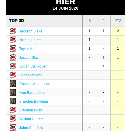
HIER
14 JUIN 2026
TOP 20
B
P
PTS
1
1
2
Jackson Blake
1
-
1
Nikolaj Ehlers
1
-
1
Taylor Hall
-
1
1
Jaccob Slavin
-
1
1
Logan Stankoven
-
-
-
Sebastian Aho
-
-
-
Rasmus Andersson
-
-
-
Ivan Barbashev
-
-
-
Braeden Bowman
-
-
-
Brandon Bussi
-
-
-
William Carrier
-
-
-
Jalen Chatfield