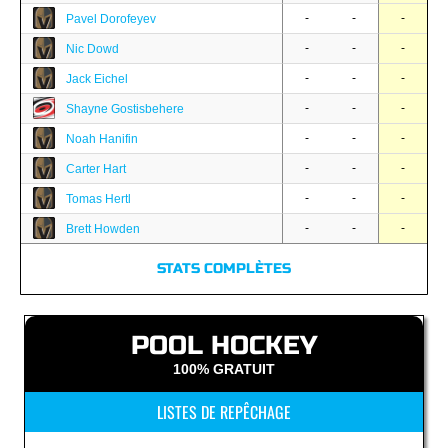
-
-
-
Pavel Dorofeyev
-
-
-
Nic Dowd
-
-
-
Jack Eichel
-
-
-
Shayne Gostisbehere
-
-
-
Noah Hanifin
-
-
-
Carter Hart
-
-
-
Tomas Hertl
-
-
-
Brett Howden
STATS COMPLÈTES
POOL HOCKEY
100% GRATUIT
LISTES DE REPÊCHAGE