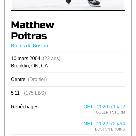
Matthew
Poitras
Bruins de Boston
10 mars 2004
(22 ans)
Brooklin, ON, CA
Centre
(Droitier)
5'11"
(175 LBS)
Repêchages
OHL - 2020 R1 #12
GUELPH STORM
NHL - 2022 R2 #54
BOSTON BRUINS