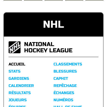
NHL
NATIONAL
HOCKEY LEAGUE
ACCUEIL
CLASSEMENTS
STATS
BLESSURES
GARDIENS
CAPHIT
CALENDRIER
REPÊCHAGE
RÉSULTATS
ÉCHANGES
JOUEURS
NUMÉROS