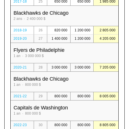
2017-18
25
650 000
650 000
1 985 000
Blackhawks de Chicago
2 ans · 2 400 000 $
2018-19
26
820 000
1 200 000
2 805 000
2019-20
27
1 400 000
1 200 000
4 205 000
Flyers de Philadelphie
1 an · 3 000 000 $
2020-21
28
3 000 000
3 000 000
7 205 000
Blackhawks de Chicago
1 an · 800 000 $
2021-22
29
800 000
800 000
8 005 000
Capitals de Washington
1 an · 800 000 $
2022-23
30
800 000
800 000
8 805 000