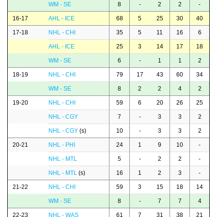
WM - SE
8
-
2
2
-
16-17
AHL - ICE
68
5
25
30
40
17-18
NHL - CHI
35
5
11
16
6
AHL - ICE
25
3
14
17
18
WM - SE
6
-
1
1
2
18-19
NHL - CHI
79
17
43
60
34
WM - SE
8
2
2
4
2
19-20
NHL - CHI
59
6
20
26
25
NHL - CGY
7
-
3
3
2
NHL - CGY
(s)
10
-
3
3
2
20-21
NHL - PHI
24
1
9
10
-
NHL - MTL
5
-
2
2
-
NHL - MTL
(s)
16
1
2
3
-
21-22
NHL - CHI
59
3
15
18
14
WM - SE
8
-
7
7
4
22-23
NHL - WAS
61
7
31
38
21