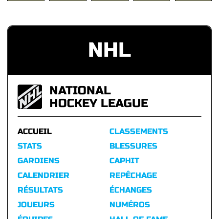
NHL
NATIONAL
HOCKEY LEAGUE
ACCUEIL
CLASSEMENTS
STATS
BLESSURES
GARDIENS
CAPHIT
CALENDRIER
REPÊCHAGE
RÉSULTATS
ÉCHANGES
JOUEURS
NUMÉROS