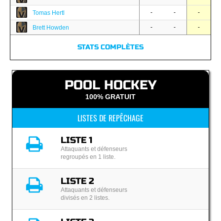
-
-
-
Tomas Hertl
-
-
-
Brett Howden
STATS COMPLÈTES
POOL HOCKEY
100% GRATUIT
LISTES DE REPÊCHAGE
LISTE 1
Attaquants et défenseurs
regroupés en 1 liste.
LISTE 2
Attaquants et défenseurs
divisés en 2 listes.