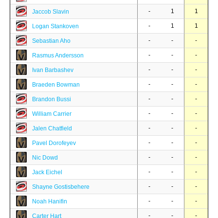
-
1
1
Jaccob Slavin
-
1
1
Logan Stankoven
-
-
-
Sebastian Aho
-
-
-
Rasmus Andersson
-
-
-
Ivan Barbashev
-
-
-
Braeden Bowman
-
-
-
Brandon Bussi
-
-
-
William Carrier
-
-
-
Jalen Chatfield
-
-
-
Pavel Dorofeyev
-
-
-
Nic Dowd
-
-
-
Jack Eichel
-
-
-
Shayne Gostisbehere
-
-
-
Noah Hanifin
-
-
-
Carter Hart