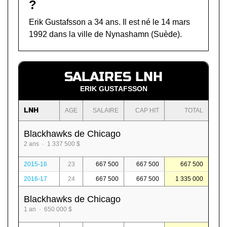
?
Erik Gustafsson a 34 ans. Il est né le 14 mars
1992 dans la ville de Nynashamn (Suède).
SALAIRES LNH
ERIK GUSTAFSSON
LNH
AGE
SALAIRE
CAP HIT
TOTAL
Blackhawks de Chicago
2 ans · 1 337 500 $
2015-16
23
667 500
667 500
667 500
2016-17
24
667 500
667 500
1 335 000
Blackhawks de Chicago
1 an · 650 000 $