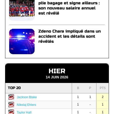
plie bagage et signe ailleurs :
son nouveau salaire annuel
est révélé
Zdeno Chara impliqué dans un
accident et les détails sont
révélés
HIER
14 JUIN 2026
TOP 20
B
P
PTS
1
1
2
Jackson Blake
1
-
1
Nikolaj Ehlers
1
-
1
Taylor Hall