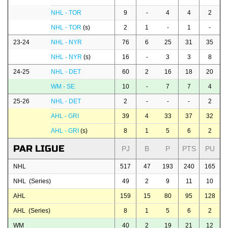
NHL - TOR
9
-
4
4
2
NHL - TOR
(s)
2
1
-
1
-
23-24
NHL - NYR
76
6
25
31
35
NHL - NYR
(s)
16
-
3
3
8
24-25
NHL - DET
60
2
16
18
20
WM - SE
10
-
7
7
4
25-26
NHL - DET
2
-
-
-
2
AHL - GRI
39
4
33
37
32
AHL - GRI
(s)
8
1
5
6
2
PAR LIGUE
PJ
B
P
PTS
PU
NHL
517
47
193
240
165
NHL (Series)
49
2
9
11
10
AHL
159
15
80
95
128
AHL (Series)
8
1
5
6
2
WM
40
2
19
21
12