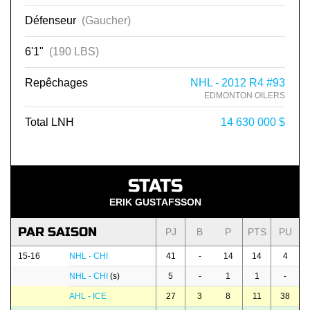
Défenseur
(Gaucher)
6'1"
(190 LBS)
Repêchages
NHL - 2012 R4 #93
EDMONTON OILERS
Total LNH
14 630 000 $
STATS
ERIK GUSTAFSSON
PAR SAISON
PJ
B
P
PTS
PU
15-16
NHL - CHI
41
-
14
14
4
NHL - CHI
(s)
5
-
1
1
-
AHL - ICE
27
3
8
11
38