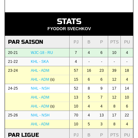
STATS
FYODOR SVECHKOV
PAR SAISON
PJ
B
P
PTS
PU
20-21
WJC-18 - RU
7
4
6
10
4
21-22
KHL - SKA
4
-
-
-
-
23-24
AHL - ADM
57
16
23
39
18
AHL - ADM
(s)
15
6
6
12
4
24-25
NHL - NSH
52
8
9
17
14
AHL - ADM
13
5
7
12
10
AHL - ADM
(s)
10
4
4
8
6
25-26
NHL - NSH
70
4
13
17
22
AHL - ADM
10
5
3
8
4
PAR LIGUE
PJ
B
P
PTS
PU