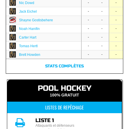
-
-
-
Nic Dowd
-
-
-
Jack Eichel
-
-
-
Shayne Gostisbehere
-
-
-
Noah Hanifin
-
-
-
Carter Hart
-
-
-
Tomas Hertl
-
-
-
Brett Howden
STATS COMPLÈTES
POOL HOCKEY
100% GRATUIT
LISTES DE REPÊCHAGE
LISTE 1
Attaquants et défenseurs