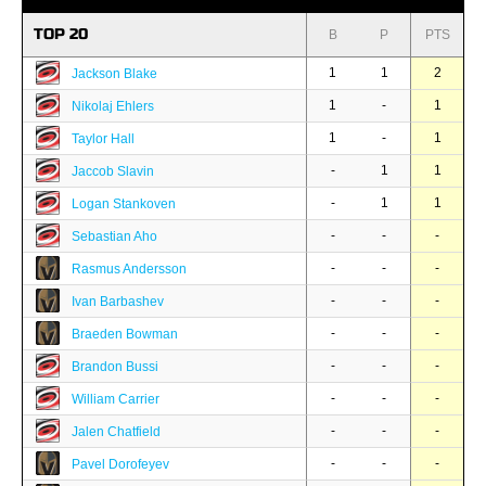
TOP 20
B
P
PTS
1
1
2
Jackson Blake
1
-
1
Nikolaj Ehlers
1
-
1
Taylor Hall
-
1
1
Jaccob Slavin
-
1
1
Logan Stankoven
-
-
-
Sebastian Aho
-
-
-
Rasmus Andersson
-
-
-
Ivan Barbashev
-
-
-
Braeden Bowman
-
-
-
Brandon Bussi
-
-
-
William Carrier
-
-
-
Jalen Chatfield
-
-
-
Pavel Dorofeyev