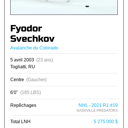
Fyodor
Svechkov
Avalanche du Colorado
5 avril 2003
(23 ans)
Togliatti, RU
Centre
(Gaucher)
6'0"
(185 LBS)
Repêchages
NHL - 2021 R1 #19
NASHVILLE PREDATORS
Total LNH
5 275 000 $