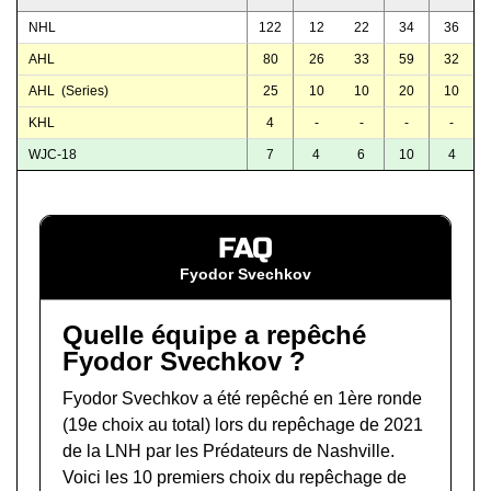
NHL
122
12
22
34
36
AHL
80
26
33
59
32
AHL (Series)
25
10
10
20
10
KHL
4
-
-
-
-
WJC-18
7
4
6
10
4
FAQ
Fyodor Svechkov
Quelle équipe a repêché
Fyodor Svechkov ?
Fyodor Svechkov a été repêché en 1ère ronde
(19e choix au total) lors du
repêchage de 2021
de la LNH
par les Prédateurs de Nashville.
Voici les 10 premiers choix du repêchage de