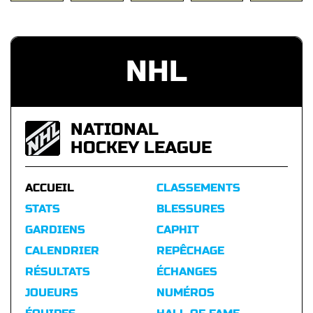
NHL
NATIONAL
HOCKEY LEAGUE
ACCUEIL
CLASSEMENTS
STATS
BLESSURES
GARDIENS
CAPHIT
CALENDRIER
REPÊCHAGE
RÉSULTATS
ÉCHANGES
JOUEURS
NUMÉROS