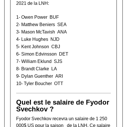
2021 de la LNH:
1-
Owen Power
BUF
2-
Matthew Beniers
SEA
3-
Mason McTavish
ANA
4-
Luke Hughes
NJD
5-
Kent Johnson
CBJ
6-
Simon Edvinsson
DET
7-
William Eklund
SJS
8-
Brandt Clarke
LA
9-
Dylan Guenther
ARI
10-
Tyler Boucher
OTT
Quel est le salaire de Fyodor
Svechkov ?
Fyodor Svechkov recevra un salaire de 1 250
000$ US pour la saison de la LNH. Ce salaire