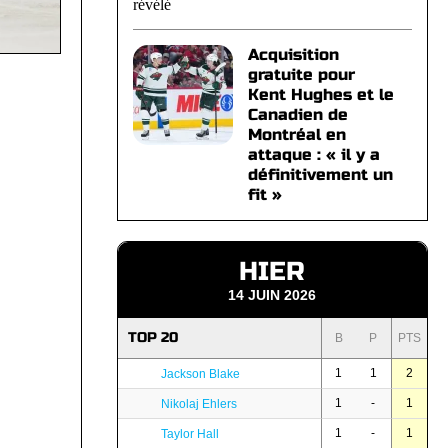
Acquisition
gratuite pour
Kent Hughes et le
Canadien de
Montréal en
attaque : « il y a
définitivement un
fit »
HIER
14 JUIN 2026
TOP 20
B
P
PTS
1
1
2
Jackson Blake
1
-
1
Nikolaj Ehlers
1
-
1
Taylor Hall