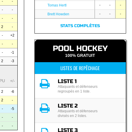
-
-
-
-
-
Tomas Hertl
-
-
-
-
-
Brett Howden
-
-
STATS COMPLÈTES
2
-
-
+2
-
-
POOL HOCKEY
-
-1
100% GRATUIT
2
-3
LISTES DE REPÊCHAGE
LISTE 1
PU
+/-
Attaquants et défenseurs
regroupés en 1 liste.
2
-6
2
-
LISTE 2
-
-5
Attaquants et défenseurs
divisés en 2 listes.
-
-
-
-
LISTE 3