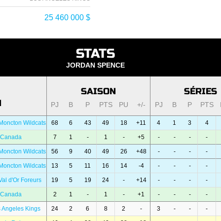
25 460 000 $
STATS
JORDAN SPENCE
SAISON
SÉRIES
N
PJ
B
P
PTS
PU
+/-
PJ
B
P
PTS
Moncton Wildcats
68
6
43
49
18
+11
4
1
3
4
 Canada
7
1
-
1
-
+5
-
-
-
-
Moncton Wildcats
56
9
40
49
26
+48
-
-
-
-
Moncton Wildcats
13
5
11
16
14
-4
-
-
-
-
al d'Or Foreurs
19
5
19
24
-
+14
-
-
-
-
 Canada
2
1
-
1
-
+1
-
-
-
-
 Angeles Kings
24
2
6
8
2
-
3
-
-
-