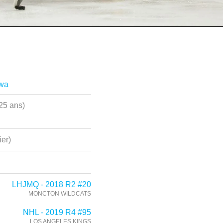
awa
25 ans)
ier)
LHJMQ - 2018 R2 #20
MONCTON WILDCATS
NHL - 2019 R4 #95
LOS ANGELES KINGS