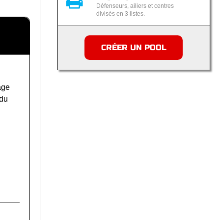
Défenseurs, ailiers et centres
divisés en 3 listes.
CRÉER UN POOL
age
 du