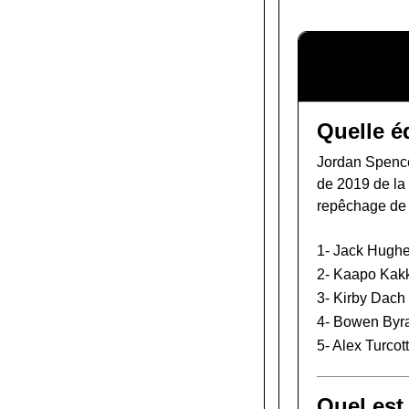
Quelle é
Jordan Spence
de 2019 de l
repêchage de
1-
Jack Hugh
2-
Kaapo Kak
3-
Kirby Dach
4-
Bowen Byr
5-
Alex Turcot
Quel est