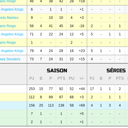
ario Reign
46
4
38
42
28
+18
-
-
-
-
 Angeles Kings
6
-
1
1
-
+1
-
-
-
-
onto Marlies
9
-
10
10
4
+3
-
-
-
-
ario Reign
56
4
41
45
34
-18
2
-
1
1
 Angeles Kings
71
2
22
24
12
+5
5
-
1
1
ario Reign
1
-
-
-
2
-
-
-
-
-
 Angeles Kings
79
4
24
28
16
+23
5
1
-
1
awa Senators
73
7
24
31
22
+15
4
-
-
-
SAISON
SÉRIES
PJ
B
P
PTS
PU
+/-
PJ
B
P
PTS
253
15
77
92
52
+44
17
1
1
2
112
8
89
97
68
+3
2
-
1
1
156
25
113
138
58
+69
4
1
3
4
7
1
-
1
-
+5
-
-
-
-
2
1
-
1
-
+1
-
-
-
-