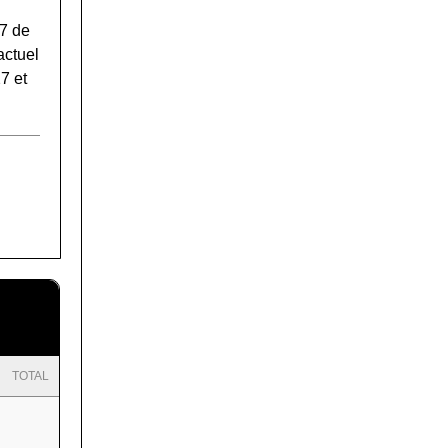
7 de
actuel
7 et
TOTAL