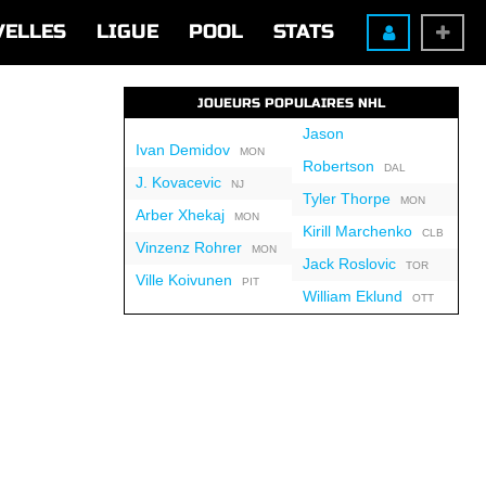
VELLES
LIGUE
POOL
STATS
JOUEURS POPULAIRES NHL
Jason
Ivan Demidov
MON
Robertson
DAL
J. Kovacevic
NJ
Tyler Thorpe
MON
Arber Xhekaj
MON
Kirill Marchenko
CLB
Vinzenz Rohrer
MON
Jack Roslovic
TOR
Ville Koivunen
PIT
William Eklund
OTT