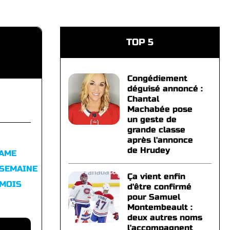
TOP 5
Congédiement
déguisé annoncé :
Chantal
Machabée pose
un geste de
grande classe
après l'annonce
de Hrudey
FAME
 SEMAINE
Ça vient enfin
 MOIS
d'être confirmé
pour Samuel
Montembeault :
deux autres noms
l'accompagnent