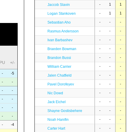
-
1
1
Jaccob Slavin
-
1
1
Logan Stankoven
-
-
-
Sebastian Aho
-
-
-
Rasmus Andersson
-
-
-
Ivan Barbashev
-
-
-
Braeden Bowman
-
-
-
Brandon Bussi
PU
+/-
-
-
-
William Carrier
-
-5
-
-
-
Jalen Chatfield
-
-
-
-
-
Pavel Dorofeyev
-
-
-
-
-
Nic Dowd
-
-
-
-
-
Jack Eichel
-
-
-
-
-
Shayne Gostisbehere
-
-
-
-
-
Noah Hanifin
-
-4
-
-
-
Carter Hart