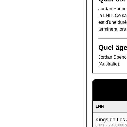
Jordan Spence
la LNH. Ce sal
est d'une duré
terminera lor
Quel âge
Jordan Spence 
(Australie).
LNH
Kings de Los
3 ans · 2 460 000 $