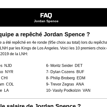
FAQ
Jordan Spence
quipe a repêché Jordan Spence ?
 a été repêché en 4e ronde (95e choix au total) lors du
repêch
a LNH
par les Kings de Los Angeles. Voici les 10 premiers choix
 2019 de la LNH:
es
NJD
6-
Moritz Seider
DET
ko
NYR
7-
Dylan Cozens
BUF
CHI
8-
Philip Broberg
EDM
am
COL
9-
Trevor Zegras
ANA
te
LA
10-
Vasily Podkolzin
VAN
 le salaire de Jordan Spence ?