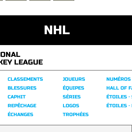
NHL
IONAL
KEY LEAGUE
CLASSEMENTS
JOUEURS
NUMÉROS
BLESSURES
ÉQUIPES
HALL OF 
CAPHIT
SÉRIES
ÉTOILES ·
REPÊCHAGE
LOGOS
ÉTOILES ·
ÉCHANGES
TROPHÉES