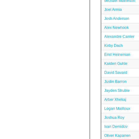
Michael Matheson
Joel Armia
Josh Anderson
Alex Newhook
Alexandre Carrier
Kirby Dach
Emil Heineman
Kaiden Guhle
David Savard
Justin Barron
Jayden Struble
Arber Xhekaj
Logan Mailloux
Joshua Roy
Ivan Demidov
Oliver Kapanen