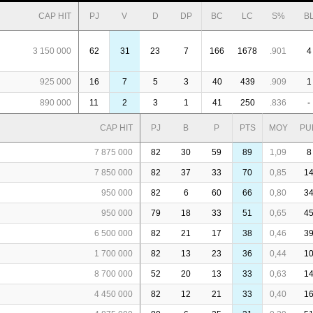
CAP HIT
PJ
V
D
DP
BC
LC
S%
B
3 150 000
62
31
23
7
166
1678
.901
4
925 000
16
7
5
3
40
439
.909
1
890 000
11
2
3
1
41
250
.836
-
CAP HIT
PJ
B
P
PTS
MOY
PU
7 875 000
82
30
59
89
1,09
8
7 850 000
82
37
33
70
0,85
1
950 000
82
6
60
66
0,80
3
950 000
79
18
33
51
0,65
4
6 500 000
82
21
17
38
0,46
3
1 700 000
82
13
23
36
0,44
1
8 700 000
52
20
13
33
0,63
1
4 450 000
82
12
21
33
0,40
1