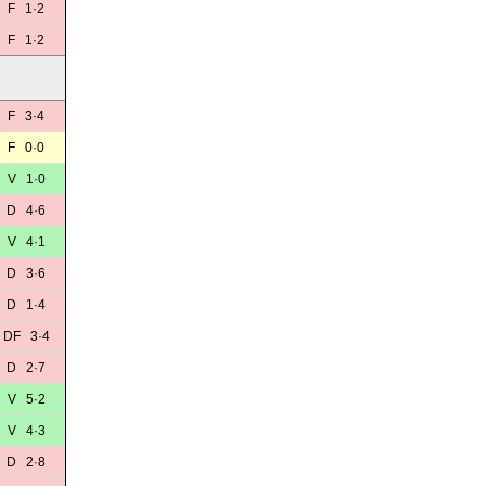
F 1·2
F 1·2
F 3·4
F 0·0
V 1·0
D 4·6
V 4·1
D 3·6
D 1·4
DF 3·4
D 2·7
V 5·2
V 4·3
D 2·8