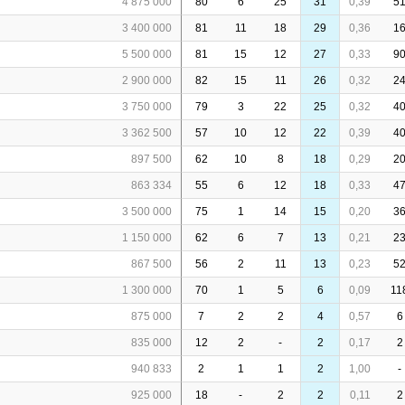
4 875 000
80
6
25
31
0,39
5
3 400 000
81
11
18
29
0,36
1
5 500 000
81
15
12
27
0,33
9
2 900 000
82
15
11
26
0,32
2
3 750 000
79
3
22
25
0,32
4
3 362 500
57
10
12
22
0,39
4
897 500
62
10
8
18
0,29
2
863 334
55
6
12
18
0,33
4
3 500 000
75
1
14
15
0,20
3
1 150 000
62
6
7
13
0,21
2
867 500
56
2
11
13
0,23
5
1 300 000
70
1
5
6
0,09
11
875 000
7
2
2
4
0,57
6
835 000
12
2
-
2
0,17
2
940 833
2
1
1
2
1,00
-
925 000
18
-
2
2
0,11
2