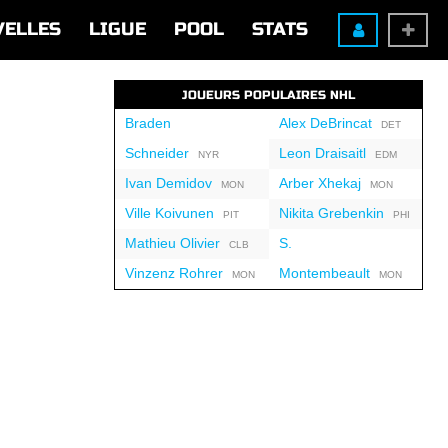
VELLES
LIGUE
POOL
STATS
JOUEURS POPULAIRES NHL
Braden
Alex DeBrincat
DET
Schneider
Leon Draisaitl
NYR
EDM
Ivan Demidov
Arber Xhekaj
MON
MON
Ville Koivunen
Nikita Grebenkin
PIT
PHI
Mathieu Olivier
S.
CLB
Vinzenz Rohrer
Montembeault
MON
MON