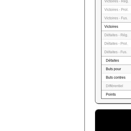
Victoires - Rég.
Victoires - Prol.
Victoires - Fus.
Victoires
Défaites - Rég.
Défaites - Prol.
Défaites - Fus.
Défaites
Buts pour
Buts contres
Différentiel
Points