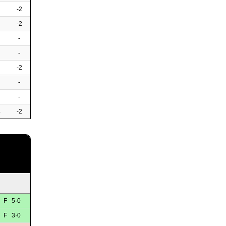
-2
-2
-
-
-2
-
-
4
-2
F 5·0
F 3·0