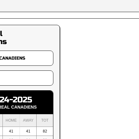
l
ns
24-2025
EAL CANADIENS
HOME
AWAY
TOT
41
41
82