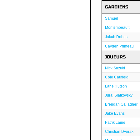
GARDIENS
Samuel
Montembeault
Jakub Dobes
Cayden Primeau
JOUEURS
Nick Suzuki
Cole Caufield
Lane Hutson
Juraj Slafkovsky
Brendan Gallagher
Jake Evans
Patrik Laine
Christian Dvorak