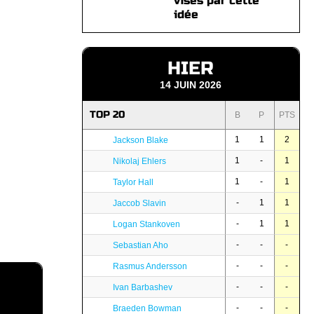
visés par cette
idée
HIER
14 JUIN 2026
TOP 20
B
P
PTS
1
1
2
Jackson Blake
1
-
1
Nikolaj Ehlers
1
-
1
Taylor Hall
-
1
1
Jaccob Slavin
-
1
1
Logan Stankoven
-
-
-
Sebastian Aho
-
-
-
Rasmus Andersson
-
-
-
Ivan Barbashev
-
-
-
Braeden Bowman