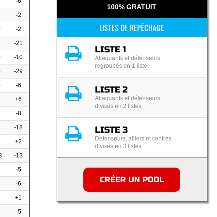
1
-6
100% GRATUIT
6
-2
LISTES DE REPÊCHAGE
0
-2
4
-21
LISTE 1
0
-10
Attaquants et défenseurs
regroupés en 1 liste.
0
-29
0
-6
LISTE 2
Attaquants et défenseurs
7
+6
divisés en 2 listes.
6
-8
3
-18
LISTE 3
Défenseurs, ailiers et centres
2
+2
divisés en 3 listes.
8
-13
-5
CRÉER UN POOL
-6
+1
-5