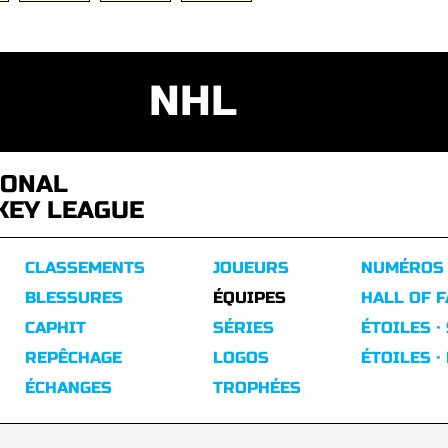
NHL
IONAL
KEY LEAGUE
CLASSEMENTS
JOUEURS
NUMÉROS
BLESSURES
ÉQUIPES
HALL OF 
CAPHIT
SÉRIES
ÉTOILES ·
REPÊCHAGE
LOGOS
ÉTOILES ·
ÉCHANGES
TROPHÉES