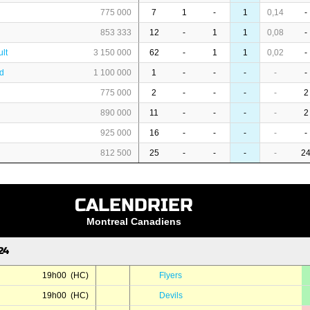
775 000
7
1
-
1
0,14
-
853 333
12
-
1
1
0,08
-
lt
3 150 000
62
-
1
1
0,02
-
rd
1 100 000
1
-
-
-
-
-
775 000
2
-
-
-
-
2
890 000
11
-
-
-
-
2
925 000
16
-
-
-
-
-
812 500
25
-
-
-
-
2
CALENDRIER
Montreal Canadiens
24
19h00 (HC)
Flyers
19h00 (HC)
Devils