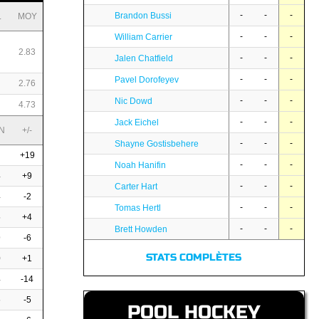
-
-
-
Brandon Bussi
L
MOY
-
-
-
William Carrier
2.83
-
-
-
Jalen Chatfield
-
-
-
Pavel Dorofeyev
2.76
-
-
-
Nic Dowd
4.73
-
-
-
Jack Eichel
N
+/-
-
-
-
Shayne Gostisbehere
+19
-
-
-
Noah Hanifin
4
+9
-
-
-
Carter Hart
4
-2
-
-
-
Tomas Hertl
5
+4
-
-
-
Brett Howden
9
-6
STATS COMPLÈTES
0
+1
4
-14
6
-5
POOL HOCKEY