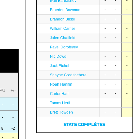
-
-
-
Ivan Barbashev
-
-
-
Braeden Bowman
-
-
-
Brandon Bussi
-
-
-
William Carrier
-
-
-
Jalen Chatfield
-
-
-
Pavel Dorofeyev
-
-
-
Nic Dowd
-
-
-
Jack Eichel
-
-
-
Shayne Gostisbehere
-
-
-
Noah Hanifin
PU
+/-
-
-
-
Carter Hart
-
-
-
Tomas Hertl
-
-
-
-
-
Brett Howden
-
-
STATS COMPLÈTES
8
-2
-
-