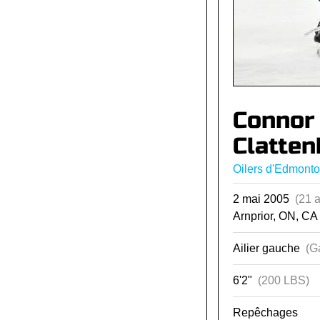
Connor
Clatten
Oilers d'Edmont
2 mai 2005
(21 
Arnprior, ON, CA
Ailier gauche
(G
6'2"
(200 LBS)
Repêchages