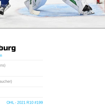
burg
on
ans)
aucher)
OHL - 2021 R10 #199