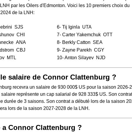
a LNH
par les Oilers d'Edmonton. Voici les 10 premiers choix du
 2024 de la LNH:
ebrini
SJS
6-
Tij Iginla
UTA
shunov
CHI
7-
Carter Yakemchuk
OTT
nnecke
ANA
8-
Berkly Catton
SEA
dstrom
CBJ
9-
Zayne Parekh
CGY
ov
MTL
10-
Anton Silayev
NJD
 le salaire de Connor Clattenburg ?
nburg recevra un salaire de 930 000$ US pour la saison 2026-
 salaire représente un cap salarial de 928 333$ US. Son contra
ne durée de 3 saisons. Son contrat a débuté lors de la saison 20
nera lors de la saison 2027-2028 de la LNH.
 a Connor Clattenburg ?