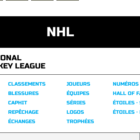
NHL
IONAL
KEY LEAGUE
CLASSEMENTS
JOUEURS
NUMÉROS
BLESSURES
ÉQUIPES
HALL OF 
CAPHIT
SÉRIES
ÉTOILES ·
REPÊCHAGE
LOGOS
ÉTOILES ·
ÉCHANGES
TROPHÉES