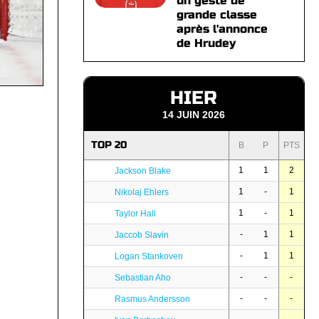
un geste de
grande classe
après l'annonce
de Hrudey
HIER
14 JUIN 2026
TOP 20
B
P
PTS
1
1
2
Jackson Blake
1
-
1
Nikolaj Ehlers
1
-
1
Taylor Hall
-
1
1
Jaccob Slavin
-
1
1
Logan Stankoven
-
-
-
Sebastian Aho
-
-
-
Rasmus Andersson