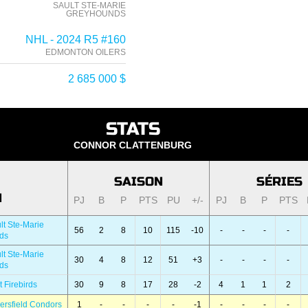
SAULT STE-MARIE
GREYHOUNDS
NHL - 2024 R5 #160
EDMONTON OILERS
2 685 000 $
STATS
CONNOR CLATTENBURG
SAISON
SÉRIES
N
PJ
B
P
PTS
PU
+/-
PJ
B
P
PTS
lt Ste-Marie
56
2
8
10
115
-10
-
-
-
-
ds
lt Ste-Marie
30
4
8
12
51
+3
-
-
-
-
ds
t Firebirds
30
9
8
17
28
-2
4
1
1
2
ersfield Condors
1
-
-
-
-
-1
-
-
-
-