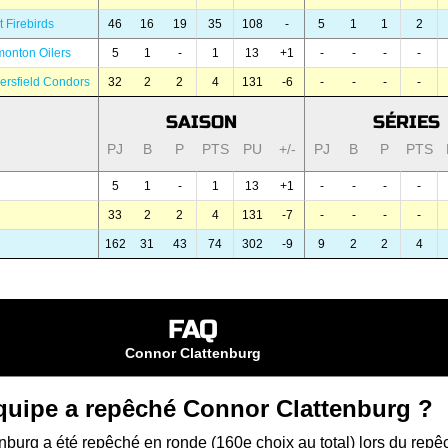
t Firebirds
46
16
19
35
108
-
5
1
1
2
onton Oilers
5
1
-
1
13
+1
-
-
-
-
ersfield Condors
32
2
2
4
131
-6
-
-
-
-
SAISON
SÉRIES
PJ
B
P
PTS
PU
+/-
PJ
B
P
PTS
5
1
-
1
13
+1
-
-
-
-
33
2
2
4
131
-7
-
-
-
-
162
31
43
74
302
-9
9
2
2
4
FAQ
Connor Clattenburg
quipe a repêché Connor Clattenburg ?
burg a été repêché en ronde (160e choix au total) lors du
repê