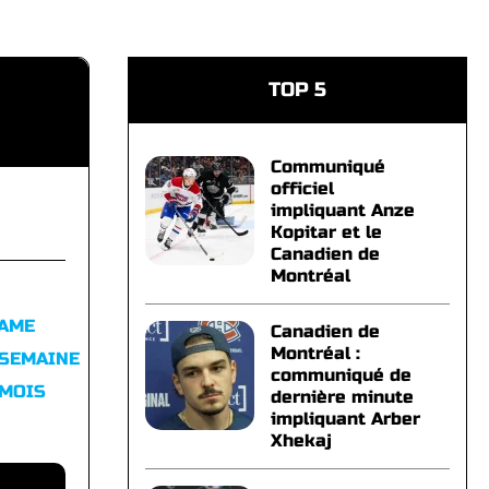
TOP 5
Communiqué
officiel
impliquant Anze
Kopitar et le
Canadien de
Montréal
FAME
Canadien de
Montréal :
 SEMAINE
communiqué de
 MOIS
dernière minute
impliquant Arber
Xhekaj