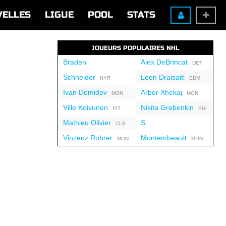
VELLES
LIGUE
POOL
STATS
JOUEURS POPULAIRES NHL
Braden
Alex DeBrincat
DET
Schneider
Leon Draisaitl
NYR
EDM
Ivan Demidov
Arber Xhekaj
MON
MON
Ville Koivunen
Nikita Grebenkin
PIT
PHI
Mathieu Olivier
S.
CLB
Vinzenz Rohrer
Montembeault
MON
MON