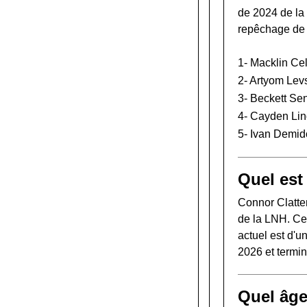
de 2024 de l
repêchage de
1-
Macklin Cel
2-
Artyom Lev
3-
Beckett Se
4-
Cayden Lin
5-
Ivan Demid
Quel est
Connor Clatte
de la LNH. Ce
actuel est d'u
2026 et termi
Quel âge