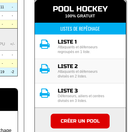
POOL HOCKEY
11
-
-
-
100% GRATUIT
-
-
LISTES DE REPÊCHAGE
LISTE 1
PU
+/-
Attaquants et défenseurs
regroupés en 1 liste.
-
-
-
-
LISTE 2
Attaquants et défenseurs
19
-2
divisés en 2 listes.
LISTE 3
Défenseurs, ailiers et centres
divisés en 3 listes.
CRÉER UN POOL
chage