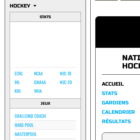
HOCKEY
STATS
NAT
HOC
ECHL
NCAA
WJC-18
IHL
QMAAA
WJC-20
ACCUEIL
KHL
WHA
STATS
GARDIENS
JEUX
CALENDRIER
CHALLENGE COACH
RÉSULTATS
HABS POOL
MASTERPOOL