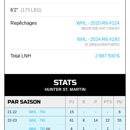
6'2"
(175 LBS)
Repêchages
WHL - 2020 R6 #124
MEDICINE HAT TIGERS
NHL - 2024 R6 #193
FLORIDA PANTHERS
Total LNH
2 687 500 $
STATS
HUNTER ST. MARTIN
PAR SAISON
PJ
B
P
PTS
PU
21-22
WHL - TIG
15
-
-
-
6
22-23
WHL - TIG
61
8
14
22
55
WHL - TIG
(s)
4
1
-
1
-