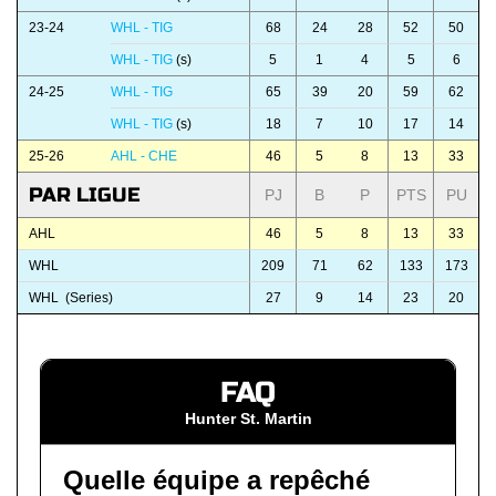
23-24
WHL - TIG
68
24
28
52
50
WHL - TIG
(s)
5
1
4
5
6
24-25
WHL - TIG
65
39
20
59
62
WHL - TIG
(s)
18
7
10
17
14
25-26
AHL - CHE
46
5
8
13
33
PAR LIGUE
PJ
B
P
PTS
PU
AHL
46
5
8
13
33
WHL
209
71
62
133
173
WHL (Series)
27
9
14
23
20
FAQ
Hunter St. Martin
Quelle équipe a repêché