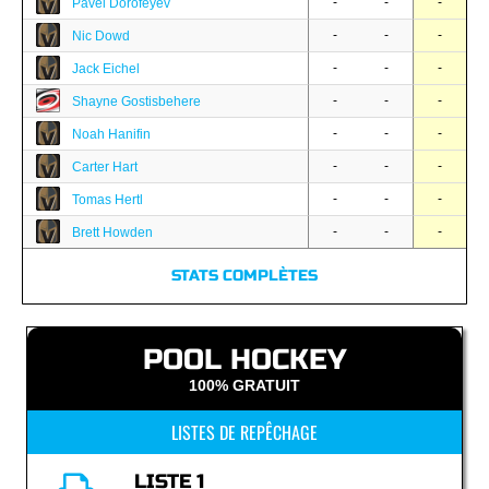
-
-
-
Pavel Dorofeyev
-
-
-
Nic Dowd
-
-
-
Jack Eichel
-
-
-
Shayne Gostisbehere
-
-
-
Noah Hanifin
-
-
-
Carter Hart
-
-
-
Tomas Hertl
-
-
-
Brett Howden
STATS COMPLÈTES
POOL HOCKEY
100% GRATUIT
LISTES DE REPÊCHAGE
LISTE 1