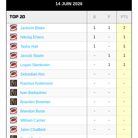
14 JUIN 2026
TOP 20
B
P
PTS
1
1
2
Jackson Blake
1
-
1
Nikolaj Ehlers
1
-
1
Taylor Hall
-
1
1
Jaccob Slavin
-
1
1
Logan Stankoven
-
-
-
Sebastian Aho
-
-
-
Rasmus Andersson
-
-
-
Ivan Barbashev
-
-
-
Braeden Bowman
-
-
-
Brandon Bussi
-
-
-
William Carrier
-
-
-
Jalen Chatfield