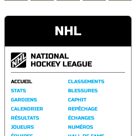
NHL
NATIONAL
HOCKEY LEAGUE
ACCUEIL
CLASSEMENTS
STATS
BLESSURES
GARDIENS
CAPHIT
CALENDRIER
REPÊCHAGE
RÉSULTATS
ÉCHANGES
JOUEURS
NUMÉROS