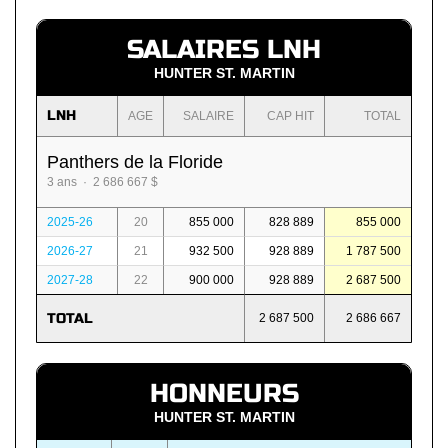
SALAIRES LNH
HUNTER ST. MARTIN
LNH
AGE
SALAIRE
CAP HIT
TOTAL
Panthers de la Floride
3 ans · 2 686 667 $
2025-26
20
855 000
828 889
855 000
2026-27
21
932 500
928 889
1 787 500
2027-28
22
900 000
928 889
2 687 500
TOTAL
2 687 500
2 686 667
HONNEURS
HUNTER ST. MARTIN