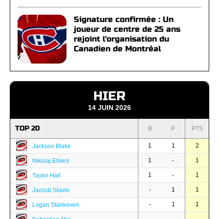
Signature confirmée : Un
joueur de centre de 25 ans
rejoint l'organisation du
Canadien de Montréal
HIER
14 JUIN 2026
TOP 20
B
P
PTS
1
1
2
Jackson Blake
1
-
1
Nikolaj Ehlers
1
-
1
Taylor Hall
-
1
1
Jaccob Slavin
-
1
1
Logan Stankoven