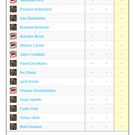
-
-
-
Sebastian Aho
-
-
-
Rasmus Andersson
-
-
-
Ivan Barbashev
-
-
-
Braeden Bowman
-
-
-
Brandon Bussi
-
-
-
William Carrier
-
-
-
Jalen Chatfield
-
-
-
Pavel Dorofeyev
-
-
-
Nic Dowd
-
-
-
Jack Eichel
-
-
-
Shayne Gostisbehere
-
-
-
Noah Hanifin
-
-
-
Carter Hart
-
-
-
Tomas Hertl
-
-
-
Brett Howden