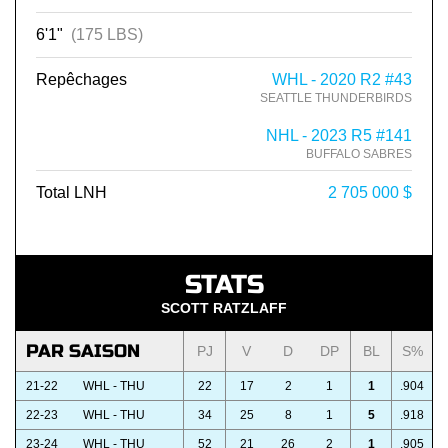
6'1"
(175 LBS)
Repêchages
WHL - 2020 R2 #43
SEATTLE THUNDERBIRDS
NHL - 2023 R5 #141
BUFFALO SABRES
Total LNH
2 705 000 $
STATS
SCOTT RATZLAFF
PAR SAISON
PJ
V
D
DP
BL
S%
21-22
WHL - THU
22
17
2
1
1
.904
22-23
WHL - THU
34
25
8
1
5
.918
23-24
WHL - THU
52
21
26
2
1
.905