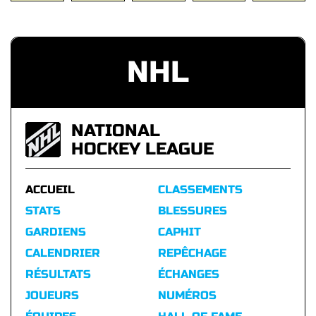
NHL
NATIONAL
HOCKEY LEAGUE
ACCUEIL
CLASSEMENTS
STATS
BLESSURES
GARDIENS
CAPHIT
CALENDRIER
REPÊCHAGE
RÉSULTATS
ÉCHANGES
JOUEURS
NUMÉROS