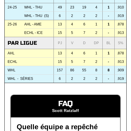
24-25
WHL - THU
49
23
19
4
1
.910
WHL - THU (S)
6
2
2
2
-
.919
25-26
AHL - AME
13
4
6
1
1
.878
ECHL - ICE
15
5
7
2
-
.913
PAR LIGUE
PJ
V
D
DP
BL
S%
AHL
13
4
6
1
1
.878
ECHL
15
5
7
2
-
.913
WHL
157
86
55
8
8
.909
WHL - SÉRIES
6
2
2
2
-
.919
FAQ
Scott Ratzlaff
Quelle équipe a repêché