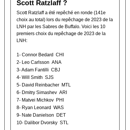
Scott Ratzlaff ?
Scott Ratzlaff a été repêché en ronde (141e
choix au total) lors du
repêchage de 2023 de la
LNH
par les Sabres de Buffalo. Voici les 10
premiers choix du repêchage de 2023 de la
LNH:
1-
Connor Bedard
CHI
2-
Leo Carlsson
ANA
3-
Adam Fantilli
CBJ
4-
Will Smith
SJS
5-
David Reinbacher
MTL
6-
Dmitry Simashev
ARI
7-
Matvei Michkov
PHI
8-
Ryan Leonard
WAS
9-
Nate Danielson
DET
10-
Dalibor Dvorsky
STL