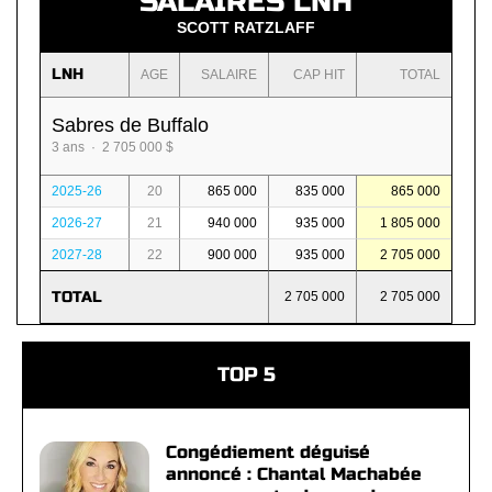
SALAIRES LNH
SCOTT RATZLAFF
LNH
AGE
SALAIRE
CAP HIT
TOTAL
Sabres de Buffalo
3 ans · 2 705 000 $
2025-26
20
865 000
835 000
865 000
2026-27
21
940 000
935 000
1 805 000
2027-28
22
900 000
935 000
2 705 000
TOTAL
2 705 000
2 705 000
TOP 5
Congédiement déguisé
annoncé : Chantal Machabée