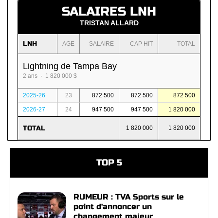
SALAIRES LNH
TRISTAN ALLARD
LNH
AGE
SALAIRE
CAP HIT
TOTAL
Lightning de Tampa Bay
2 ans · 1 820 000 $
2025-26
23
872 500
872 500
872 500
2026-27
24
947 500
947 500
1 820 000
TOTAL
1 820 000
1 820 000
TOP 5
RUMEUR : TVA Sports sur le
point d'annoncer un
changement majeur