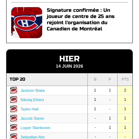
Signature confirmée : Un
joueur de centre de 25 ans
rejoint l'organisation du
Canadien de Montréal
HIER
14 JUIN 2026
TOP 20
B
P
PTS
1
1
2
Jackson Blake
1
-
1
Nikolaj Ehlers
1
-
1
Taylor Hall
-
1
1
Jaccob Slavin
-
1
1
Logan Stankoven
-
-
-
Sebastian Aho