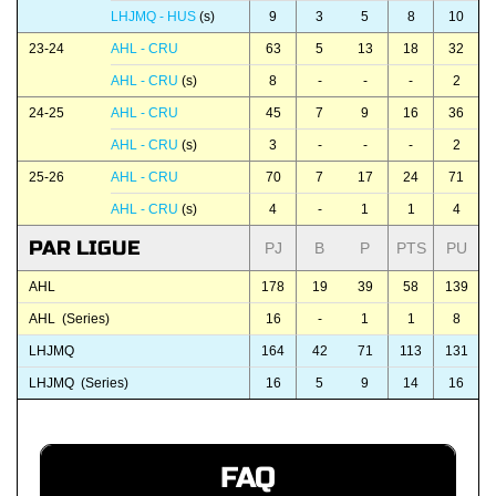
LHJMQ - HUS
(s)
9
3
5
8
10
23-24
AHL - CRU
63
5
13
18
32
AHL - CRU
(s)
8
-
-
-
2
24-25
AHL - CRU
45
7
9
16
36
AHL - CRU
(s)
3
-
-
-
2
25-26
AHL - CRU
70
7
17
24
71
AHL - CRU
(s)
4
-
1
1
4
PAR LIGUE
PJ
B
P
PTS
PU
AHL
178
19
39
58
139
AHL (Series)
16
-
1
1
8
LHJMQ
164
42
71
113
131
LHJMQ (Series)
16
5
9
14
16
FAQ