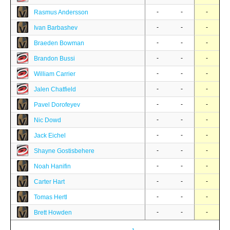
-
-
-
Rasmus Andersson
-
-
-
Ivan Barbashev
-
-
-
Braeden Bowman
-
-
-
Brandon Bussi
-
-
-
William Carrier
-
-
-
Jalen Chatfield
-
-
-
Pavel Dorofeyev
-
-
-
Nic Dowd
-
-
-
Jack Eichel
-
-
-
Shayne Gostisbehere
-
-
-
Noah Hanifin
-
-
-
Carter Hart
-
-
-
Tomas Hertl
-
-
-
Brett Howden