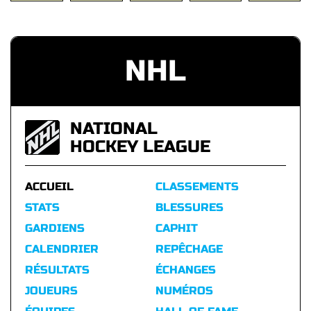
NHL
NATIONAL
HOCKEY LEAGUE
ACCUEIL
CLASSEMENTS
STATS
BLESSURES
GARDIENS
CAPHIT
CALENDRIER
REPÊCHAGE
RÉSULTATS
ÉCHANGES
JOUEURS
NUMÉROS