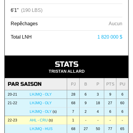
6'1"
(190 LBS)
Repêchages
Aucun
Total LNH
1 820 000 $
STATS
TRISTAN ALLARD
PAR SAISON
PJ
B
P
PTS
PU
20-21
LHJMQ - OLY
28
6
3
9
6
21-22
LHJMQ - OLY
68
9
18
27
60
LHJMQ - OLY
(s)
7
2
4
6
6
22-23
AHL - CRU
(s)
1
-
-
-
-
LHJMQ - HUS
68
27
50
77
65