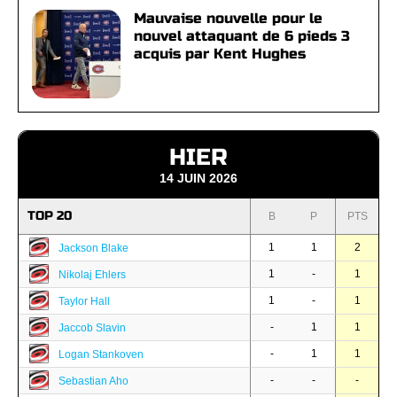
Mauvaise nouvelle pour le
nouvel attaquant de 6 pieds 3
acquis par Kent Hughes
HIER
14 JUIN 2026
TOP 20
B
P
PTS
1
1
2
Jackson Blake
1
-
1
Nikolaj Ehlers
1
-
1
Taylor Hall
-
1
1
Jaccob Slavin
-
1
1
Logan Stankoven
-
-
-
Sebastian Aho