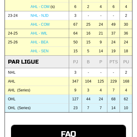
AHL - COM
(s)
6
2
4
6
4
23-24
NHL - NJD
3
-
-
-
2
AHL - COM
67
25
24
49
30
24-25
AHL - WIL
64
16
21
37
36
25-26
AHL - BEA
50
15
9
24
24
AHL - SEN
15
5
14
19
18
PAR LIGUE
PJ
B
P
PTS
PU
NHL
3
-
-
-
2
AHL
347
104
125
229
168
AHL (Series)
9
3
4
7
4
OHL
127
44
24
68
62
OHL (Series)
23
7
7
14
10
FAQ