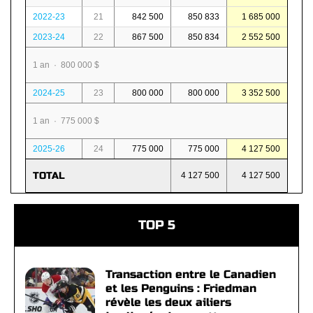
2022-23
21
842 500
850 833
1 685 000
2023-24
22
867 500
850 834
2 552 500
1 an · 800 000 $
2024-25
23
800 000
800 000
3 352 500
1 an · 775 000 $
2025-26
24
775 000
775 000
4 127 500
TOTAL
4 127 500
4 127 500
TOP 5
Transaction entre le Canadien
et les Penguins : Friedman
révèle les deux ailiers