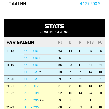
Total LNH
4 127 500 $
STATS
GRAEME CLARKE
PAR SAISON
PJ
B
P
PTS
PU
17-18
OHL - 67S
63
14
11
25
26
OHL - 67S
(s)
5
-
-
-
-
18-19
OHL - 67S
55
23
11
34
34
OHL - 67S
(s)
18
7
7
14
10
19-20
OHL - 67S
9
7
2
9
2
20-21
AHL - DEV
31
8
10
18
12
21-22
AHL - COM
52
10
14
24
30
AHL - COM
(s)
3
1
-
1
-
22-23
AHL - COM
68
25
33
58
18