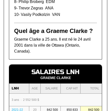
8-
Philip Broberg
EDM
9-
Trevor Zegras
ANA
10-
Vasily Podkolzin
VAN
Quel âge a Graeme Clarke ?
Graeme Clarke a 25 ans. Il est né le 24 avril
2001 dans la ville de Ottawa (Ontario,
Canada).
SALAIRES LNH
GRAEME CLARKE
LNH
AGE
SALAIRE
CAP HIT
TOTAL
3 ans · 2 552 500 $
2021-22
20
842 500
850 833
842 500