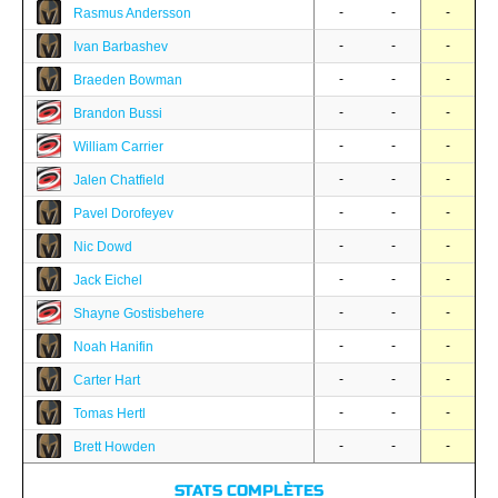
-
-
-
Rasmus Andersson
-
-
-
Ivan Barbashev
-
-
-
Braeden Bowman
-
-
-
Brandon Bussi
-
-
-
William Carrier
-
-
-
Jalen Chatfield
-
-
-
Pavel Dorofeyev
-
-
-
Nic Dowd
-
-
-
Jack Eichel
-
-
-
Shayne Gostisbehere
-
-
-
Noah Hanifin
-
-
-
Carter Hart
-
-
-
Tomas Hertl
-
-
-
Brett Howden
STATS COMPLÈTES