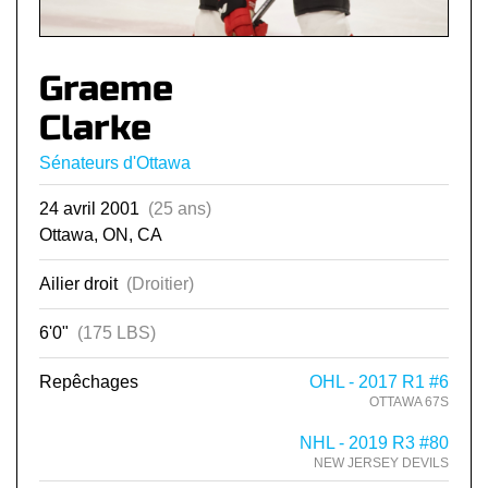
Graeme
Clarke
Sénateurs d'Ottawa
24 avril 2001
(25 ans)
Ottawa, ON, CA
Ailier droit
(Droitier)
6'0"
(175 LBS)
Repêchages
OHL - 2017 R1 #6
OTTAWA 67S
NHL - 2019 R3 #80
NEW JERSEY DEVILS