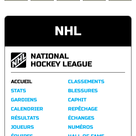
NHL
NATIONAL
HOCKEY LEAGUE
ACCUEIL
CLASSEMENTS
STATS
BLESSURES
GARDIENS
CAPHIT
CALENDRIER
REPÊCHAGE
RÉSULTATS
ÉCHANGES
JOUEURS
NUMÉROS