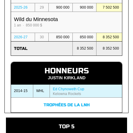
2025-26
29
900 000
900 000
7 502 500
Wild du Minnesota
1 an · 850 000 $
2026-27
30
850 000
850 000
8 352 500
TOTAL
8 352 500
8 352 500
HONNEURS
JUSTIN KIRKLAND
Ed Chynoweth Cup
2014-15
WHL
Kelowna Rockets
TROPHÉES DE LA LNH
TOP 5