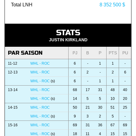
Total LNH
8 352 500 $
STATS
JUSTIN KIRKLAND
PAR SAISON
PJ
B
P
PTS
PU
11-12
WHL - ROC
6
-
1
1
-
12-13
WHL - ROC
6
2
-
2
6
WHL - ROC
(s)
6
-
1
1
-
13-14
WHL - ROC
68
17
31
48
40
WHL - ROC
(s)
14
5
5
10
20
14-15
WHL - ROC
50
21
30
51
25
WHL - ROC
(s)
9
3
2
5
-
15-16
WHL - ROC
69
31
36
67
69
WHL - ROC
(s)
18
11
4
15
15