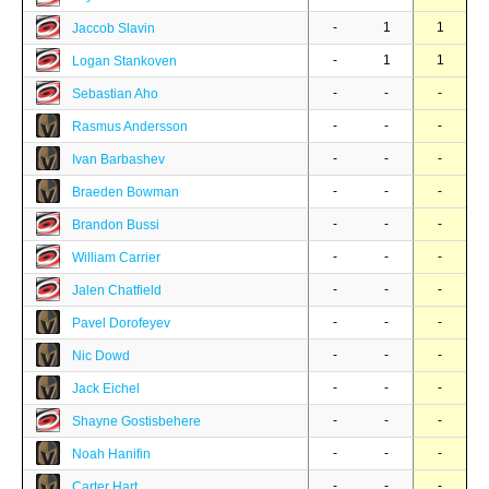
-
1
1
Jaccob Slavin
-
1
1
Logan Stankoven
-
-
-
Sebastian Aho
-
-
-
Rasmus Andersson
-
-
-
Ivan Barbashev
-
-
-
Braeden Bowman
-
-
-
Brandon Bussi
-
-
-
William Carrier
-
-
-
Jalen Chatfield
-
-
-
Pavel Dorofeyev
-
-
-
Nic Dowd
-
-
-
Jack Eichel
-
-
-
Shayne Gostisbehere
-
-
-
Noah Hanifin
-
-
-
Carter Hart