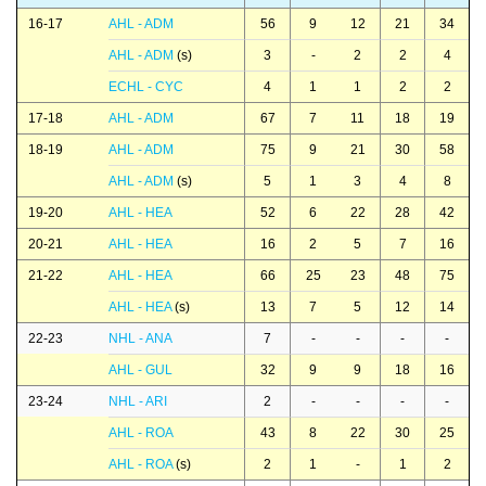
16-17
AHL - ADM
56
9
12
21
34
AHL - ADM
(s)
3
-
2
2
4
ECHL - CYC
4
1
1
2
2
17-18
AHL - ADM
67
7
11
18
19
18-19
AHL - ADM
75
9
21
30
58
AHL - ADM
(s)
5
1
3
4
8
19-20
AHL - HEA
52
6
22
28
42
20-21
AHL - HEA
16
2
5
7
16
21-22
AHL - HEA
66
25
23
48
75
AHL - HEA
(s)
13
7
5
12
14
22-23
NHL - ANA
7
-
-
-
-
AHL - GUL
32
9
9
18
16
23-24
NHL - ARI
2
-
-
-
-
AHL - ROA
43
8
22
30
25
AHL - ROA
(s)
2
1
-
1
2