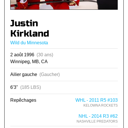
Justin
Kirkland
Wild du Minnesota
2 août 1996
(30 ans)
Winnipeg, MB, CA
Ailier gauche
(Gaucher)
6'3"
(185 LBS)
Repêchages
WHL - 2011 R5 #103
KELOWNA ROCKETS
NHL - 2014 R3 #62
NASHVILLE PREDATORS