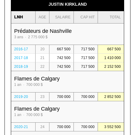
JUSTIN KIRKLAND
LNH
AGE
SALAIRE
CAP HIT
TOTAL
Prédateurs de Nashville
3 ans · 2 775 000 $
2016-17
20
667 500
717 500
667 500
2017-18
21
742 500
717 500
1 410 000
2018-19
22
742 500
717 500
2 152 500
Flames de Calgary
1 an · 700 000 $
2019-20
23
700 000
700 000
2 852 500
Flames de Calgary
1 an · 700 000 $
2020-21
24
700 000
700 000
3 552 500