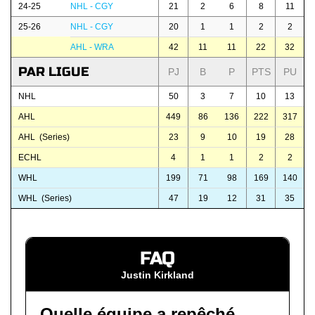
24-25
NHL - CGY
21
2
6
8
11
25-26
NHL - CGY
20
1
1
2
2
AHL - WRA
42
11
11
22
32
PAR LIGUE
PJ
B
P
PTS
PU
NHL
50
3
7
10
13
AHL
449
86
136
222
317
AHL (Series)
23
9
10
19
28
ECHL
4
1
1
2
2
WHL
199
71
98
169
140
WHL (Series)
47
19
12
31
35
FAQ
Justin Kirkland
Quelle équipe a repêché