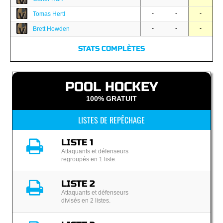
-
-
-
Tomas Hertl
-
-
-
Brett Howden
STATS COMPLÈTES
POOL HOCKEY
100% GRATUIT
LISTES DE REPÊCHAGE
LISTE 1
Attaquants et défenseurs
regroupés en 1 liste.
LISTE 2
Attaquants et défenseurs
divisés en 2 listes.