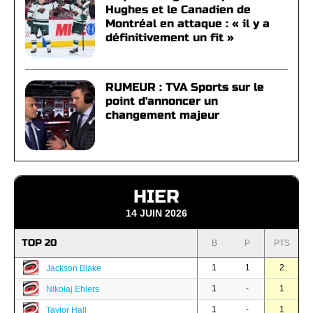
Hughes et le Canadien de
Montréal en attaque : « il y a
définitivement un fit »
RUMEUR : TVA Sports sur le
point d'annoncer un
changement majeur
HIER
14 JUIN 2026
TOP 20
B
P
PTS
1
1
2
Jackson Blake
1
-
1
Nikolaj Ehlers
1
-
1
Taylor Hall