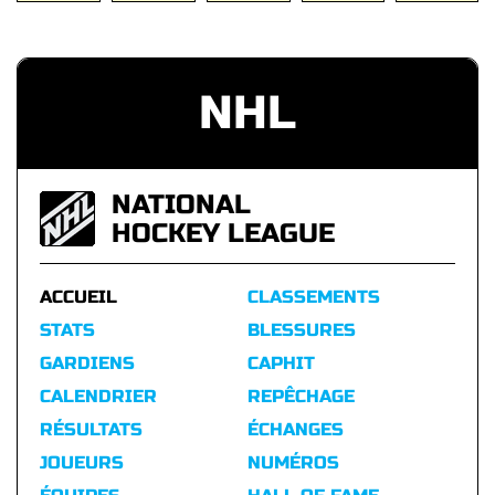
NHL
NATIONAL
HOCKEY LEAGUE
ACCUEIL
CLASSEMENTS
STATS
BLESSURES
GARDIENS
CAPHIT
CALENDRIER
REPÊCHAGE
RÉSULTATS
ÉCHANGES
JOUEURS
NUMÉROS