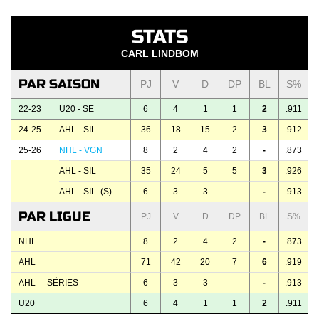
STATS
CARL LINDBOM
PAR SAISON
PJ
V
D
DP
BL
S%
22-23
U20 - SE
6
4
1
1
2
.911
24-25
AHL - SIL
36
18
15
2
3
.912
25-26
NHL - VGN
8
2
4
2
-
.873
AHL - SIL
35
24
5
5
3
.926
AHL - SIL (S)
6
3
3
-
-
.913
PAR LIGUE
PJ
V
D
DP
BL
S%
NHL
8
2
4
2
-
.873
AHL
71
42
20
7
6
.919
AHL - SÉRIES
6
3
3
-
-
.913
U20
6
4
1
1
2
.911