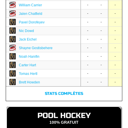
-
-
-
William Carrier
-
-
-
Jalen Chatfield
-
-
-
Pavel Dorofeyev
-
-
-
Nic Dowd
-
-
-
Jack Eichel
-
-
-
Shayne Gostisbehere
-
-
-
Noah Hanifin
-
-
-
Carter Hart
-
-
-
Tomas Hertl
-
-
-
Brett Howden
STATS COMPLÈTES
POOL HOCKEY
100% GRATUIT