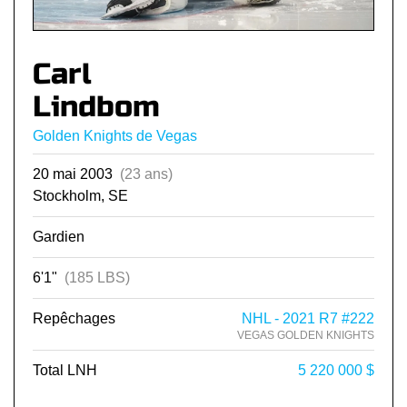
Carl
Lindbom
Golden Knights de Vegas
20 mai 2003
(23 ans)
Stockholm, SE
Gardien
6'1"
(185 LBS)
Repêchages
NHL - 2021 R7 #222
VEGAS GOLDEN KNIGHTS
Total LNH
5 220 000 $