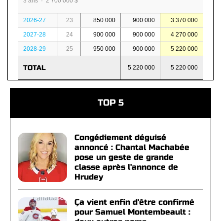
3 ans · 2 700 000 $
2026-27
23
850 000
900 000
3 370 000
2027-28
24
900 000
900 000
4 270 000
2028-29
25
950 000
900 000
5 220 000
TOTAL
5 220 000
5 220 000
TOP 5
Congédiement déguisé
annoncé : Chantal Machabée
pose un geste de grande
classe après l'annonce de
Hrudey
Ça vient enfin d'être confirmé
pour Samuel Montembeault :