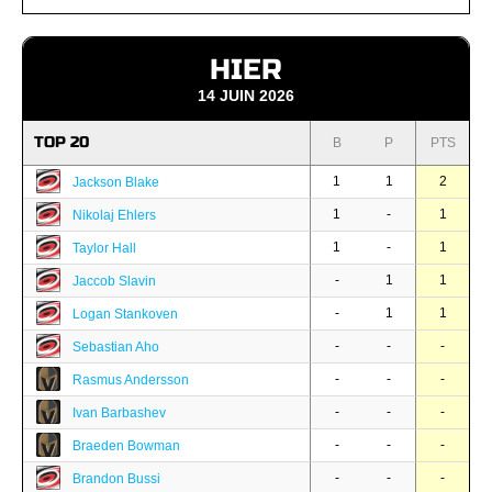
HIER
14 JUIN 2026
TOP 20
B
P
PTS
1
1
2
Jackson Blake
1
-
1
Nikolaj Ehlers
1
-
1
Taylor Hall
-
1
1
Jaccob Slavin
-
1
1
Logan Stankoven
-
-
-
Sebastian Aho
-
-
-
Rasmus Andersson
-
-
-
Ivan Barbashev
-
-
-
Braeden Bowman
-
-
-
Brandon Bussi