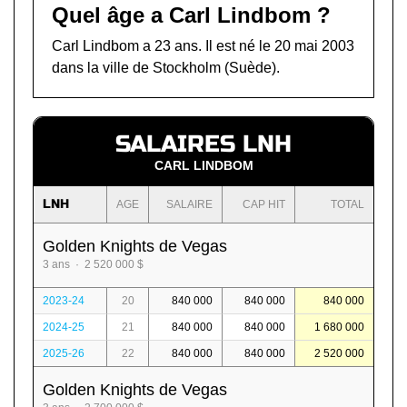
Quel âge a Carl Lindbom ?
Carl Lindbom a 23 ans. Il est né le 20 mai 2003
dans la ville de Stockholm (Suède).
SALAIRES LNH
CARL LINDBOM
LNH
AGE
SALAIRE
CAP HIT
TOTAL
Golden Knights de Vegas
3 ans · 2 520 000 $
2023-24
20
840 000
840 000
840 000
2024-25
21
840 000
840 000
1 680 000
2025-26
22
840 000
840 000
2 520 000
Golden Knights de Vegas