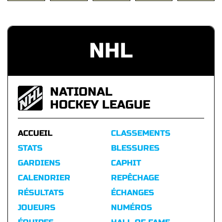
NHL
NATIONAL
HOCKEY LEAGUE
ACCUEIL
CLASSEMENTS
STATS
BLESSURES
GARDIENS
CAPHIT
CALENDRIER
REPÊCHAGE
RÉSULTATS
ÉCHANGES
JOUEURS
NUMÉROS