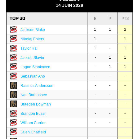
14 JUIN 2026
TOP 20
B
P
PTS
1
1
2
Jackson Blake
1
-
1
Nikolaj Ehlers
1
-
1
Taylor Hall
-
1
1
Jaccob Slavin
-
1
1
Logan Stankoven
-
-
-
Sebastian Aho
-
-
-
Rasmus Andersson
-
-
-
Ivan Barbashev
-
-
-
Braeden Bowman
-
-
-
Brandon Bussi
-
-
-
William Carrier
-
-
-
Jalen Chatfield