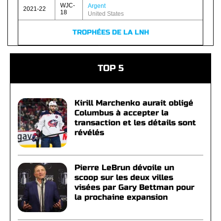
WJC-
Argent
2021-22
18
United States
TROPHÉES DE LA LNH
TOP 5
Kirill Marchenko aurait obligé
Columbus à accepter la
transaction et les détails sont
révélés
Pierre LeBrun dévoile un
scoop sur les deux villes
visées par Gary Bettman pour
la prochaine expansion