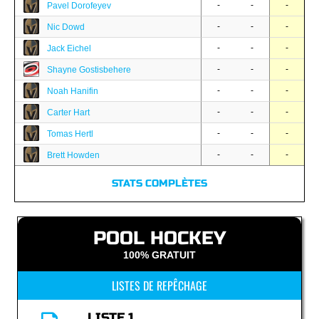
-
-
-
Pavel Dorofeyev
-
-
-
Nic Dowd
-
-
-
Jack Eichel
-
-
-
Shayne Gostisbehere
-
-
-
Noah Hanifin
-
-
-
Carter Hart
-
-
-
Tomas Hertl
-
-
-
Brett Howden
STATS COMPLÈTES
POOL HOCKEY
100% GRATUIT
LISTES DE REPÊCHAGE
LISTE 1