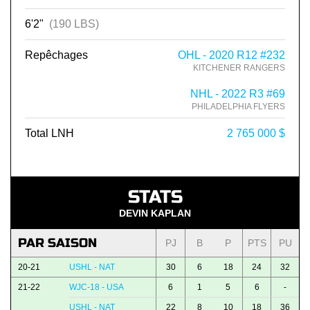
6'2"
(190 LBS)
Repêchages
OHL - 2020 R12 #232
KITCHENER RANGERS
NHL - 2022 R3 #69
PHILADELPHIA FLYERS
Total LNH
2 765 000 $
STATS
DEVIN KAPLAN
PAR SAISON
PJ
B
P
PTS
PU
20-21
USHL - NAT
30
6
18
24
32
21-22
WJC-18 - USA
6
1
5
6
-
USHL - NAT
22
8
10
18
36