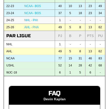
22-23
NCAA - BOS
40
10
13
23
49
23-24
NCAA - BOS
37
5
18
23
34
24-25
NHL - PHI
1
-
-
-
-
25-26
AHL - PHA
49
5
8
13
62
PAR LIGUE
PJ
B
P
PTS
PU
NHL
1
-
-
-
-
AHL
49
5
8
13
62
NCAA
77
15
31
46
83
USHL
52
14
28
42
68
WJC-18
6
1
5
6
-
FAQ
Devin Kaplan