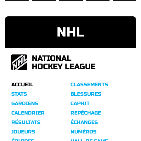
NHL
NATIONAL
HOCKEY LEAGUE
ACCUEIL
CLASSEMENTS
STATS
BLESSURES
GARDIENS
CAPHIT
CALENDRIER
REPÊCHAGE
RÉSULTATS
ÉCHANGES
JOUEURS
NUMÉROS