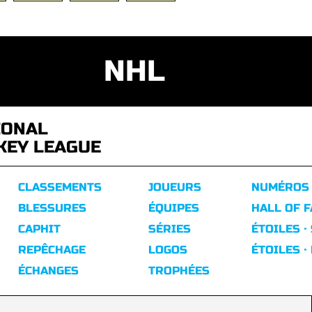
NHL
IONAL
KEY LEAGUE
CLASSEMENTS
JOUEURS
NUMÉROS
BLESSURES
ÉQUIPES
HALL OF 
CAPHIT
SÉRIES
ÉTOILES ·
REPÊCHAGE
LOGOS
ÉTOILES ·
ÉCHANGES
TROPHÉES