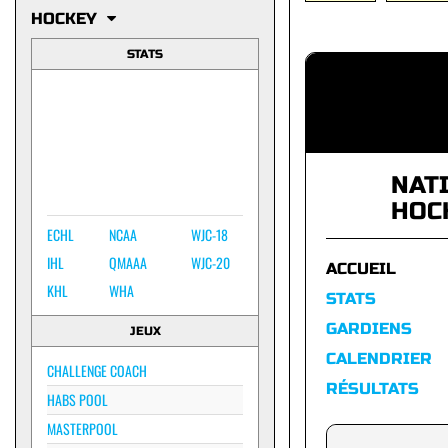
HOCKEY
STATS
NAT
HOC
ECHL
NCAA
WJC-18
IHL
QMAAA
WJC-20
ACCUEIL
KHL
WHA
STATS
GARDIENS
JEUX
CALENDRIER
CHALLENGE COACH
RÉSULTATS
HABS POOL
MASTERPOOL