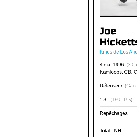
Joe
Hickett
Kings de Los An
4 mai 1996
(30 
Kamloops, CB, 
Défenseur
(Gauc
5'8"
(180 LBS)
Repêchages
Total LNH