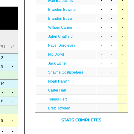
-
-
-
Ivan Barbashev
-
-
-
Braeden Bowman
-
-
-
Brandon Bussi
-
-
-
William Carrier
-
-
-
Jalen Chatfield
-
-
-
Pavel Dorofeyev
PU
+/-
-
-
-
Nic Dowd
2
-
-
-
-
Jack Eichel
9
-
-
-
-
Shayne Gostisbehere
-
-
-
-
-
Noah Hanifin
10
-
-
-
-
Carter Hart
-
-
-
-
-
Tomas Hertl
8
-
-
-
-
Brett Howden
-
-
STATS COMPLÈTES
8
-
-
-