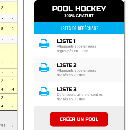
POOL HOCKEY
2
-
100% GRATUIT
-
-
LISTES DE REPÊCHAGE
8
-1
-
-
LISTE 1
Attaquants et défenseurs
-
-
regroupés en 1 liste.
-
-
LISTE 2
Attaquants et défenseurs
-
-
divisés en 2 listes.
2
-1
LISTE 3
4
+4
Défenseurs, ailiers et centres
2
-
divisés en 3 listes.
4
-
CRÉER UN POOL
PU
+/-