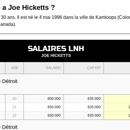
 a Joe Hicketts ?
 30 ans. Il est né le 4 mai 1996 dans la ville de Kamloops (Col
Canada).
SALAIRES LNH
JOE HICKETTS
AGE
SALAIRE
CAP HIT
 Détroit
20
600 000
635 000
21
650 000
635 000
22
650 000
635 000
 Détroit