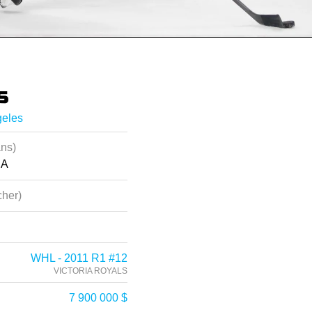
s
geles
ans)
CA
her)
WHL - 2011 R1 #12
VICTORIA ROYALS
7 900 000 $