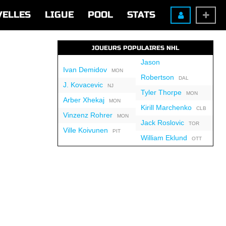
VELLES
LIGUE
POOL
STATS
JOUEURS POPULAIRES NHL
Jason
Ivan Demidov
MON
Robertson
DAL
J. Kovacevic
NJ
Tyler Thorpe
MON
Arber Xhekaj
MON
Kirill Marchenko
CLB
Vinzenz Rohrer
MON
Jack Roslovic
TOR
Ville Koivunen
PIT
William Eklund
OTT