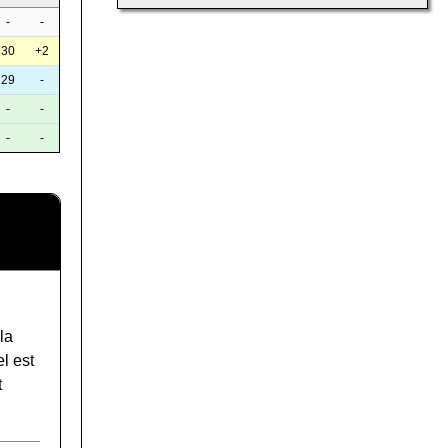
-
-
30
+2
29
-
-
-
-
-
la
l est
t