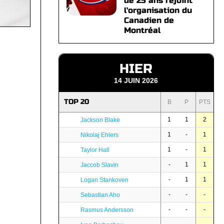
de 25 ans rejoint
l'organisation du
Canadien de
Montréal
HIER
14 JUIN 2026
TOP 20
B
P
PTS
1
1
2
Jackson Blake
1
-
1
Nikolaj Ehlers
1
-
1
Taylor Hall
-
1
1
Jaccob Slavin
-
1
1
Logan Stankoven
-
-
-
Sebastian Aho
-
-
-
Rasmus Andersson