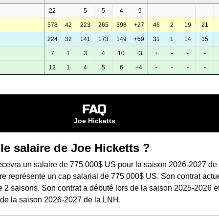
22
-
5
5
4
-9
-
-
-
-
578
42
223
265
398
+27
46
2
19
21
224
32
141
173
149
+69
31
1
14
15
7
1
3
4
10
+3
-
-
-
-
12
1
4
5
6
+4
-
-
-
-
FAQ
Joe Hicketts
le salaire de Joe Hicketts ?
recevra un salaire de 775 000$ US pour la saison 2026-2027 de 
e représente un cap salarial de 775 000$ US. Son contrat actue
 2 saisons. Son contrat a débuté lors de la saison 2025-2026 e
s de la saison 2026-2027 de la LNH.