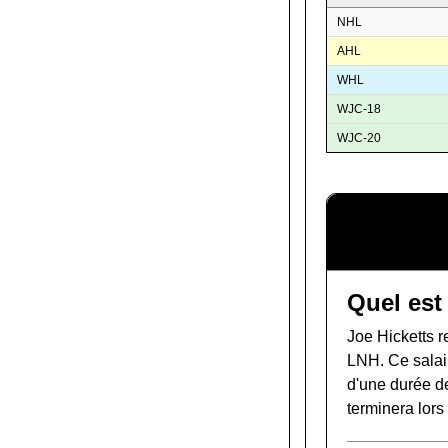
NHL
AHL
WHL
WJC-18
WJC-20
Quel est 
Joe Hicketts 
LNH. Ce salair
d'une durée de
terminera lor