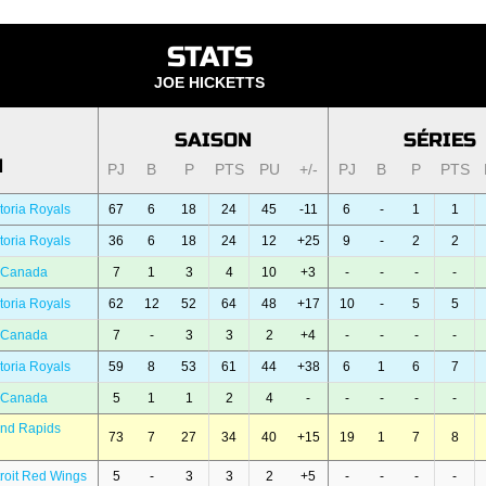
STATS
JOE HICKETTS
SAISON
SÉRIES
N
PJ
B
P
PTS
PU
+/-
PJ
B
P
PTS
toria Royals
67
6
18
24
45
-11
6
-
1
1
toria Royals
36
6
18
24
12
+25
9
-
2
2
 Canada
7
1
3
4
10
+3
-
-
-
-
toria Royals
62
12
52
64
48
+17
10
-
5
5
 Canada
7
-
3
3
2
+4
-
-
-
-
toria Royals
59
8
53
61
44
+38
6
1
6
7
 Canada
5
1
1
2
4
-
-
-
-
-
and Rapids
73
7
27
34
40
+15
19
1
7
8
roit Red Wings
5
-
3
3
2
+5
-
-
-
-