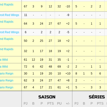
and Rapids
67
3
9
12
32
-10
5
-
2
2
roit Red Wings
11
-
-
-
-
-9
-
-
-
-
and Rapids
64
3
24
27
67
+2
5
-
1
1
roit Red Wings
6
-
2
2
2
-5
-
-
-
-
and Rapids
50
2
25
27
18
+2
-
-
-
-
and Rapids
32
1
17
18
19
+2
-
-
-
-
a Wild
61
12
19
31
35
-1
-
-
-
-
a Wild
72
6
42
48
69
-2
2
-
1
1
ario Reign
30
1
19
20
10
+10
8
1
5
6
ario Reign
62
3
24
27
47
+8
2
-
-
-
ario Reign
67
4
17
21
61
+1
5
-
3
3
SAISON
SÉRIES
PJ
B
P
PTS
PU
+/-
PJ
B
P
PTS