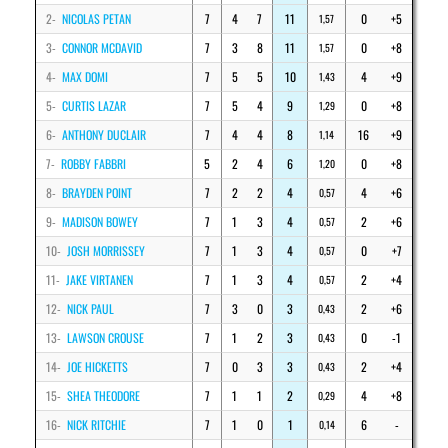
2-
NICOLAS PETAN
7
4
7
11
0
+5
1,57
3-
CONNOR MCDAVID
7
3
8
11
0
+8
1,57
4-
MAX DOMI
7
5
5
10
4
+9
1,43
5-
CURTIS LAZAR
7
5
4
9
0
+8
1,29
6-
ANTHONY DUCLAIR
7
4
4
8
16
+9
1,14
7-
ROBBY FABBRI
5
2
4
6
0
+8
1,20
8-
BRAYDEN POINT
7
2
2
4
4
+6
0,57
9-
MADISON BOWEY
7
1
3
4
2
+6
0,57
10-
JOSH MORRISSEY
7
1
3
4
0
+7
0,57
11-
JAKE VIRTANEN
7
1
3
4
2
+4
0,57
12-
NICK PAUL
7
3
0
3
2
+6
0,43
13-
LAWSON CROUSE
7
1
2
3
0
-1
0,43
14-
JOE HICKETTS
7
0
3
3
2
+4
0,43
15-
SHEA THEODORE
7
1
1
2
4
+8
0,29
16-
NICK RITCHIE
7
1
0
1
6
-
0,14