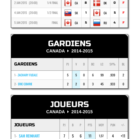
2 JAN 2015 (20:00)
1/4 FINAL
CA
DK
8
0
F
4 JAN 2015 (20:00)
1/2 FINAL
SK
CA
1
5
F
5 JAN 2015 (20:00)
FINAL
CA
RU
5
4
F
GARDIENS
CANADA
2014-2015
GARDIENS
PJ
V
D
BC
LC
SV%
BL
1-
ZACHARY FUCALE
5
5
0
6
99
.939
2
2-
ERIC COMRIE
2
2
0
3
45
.933
0
JOUEURS
CANADA
2014-2015
JOUEURS
PJ
B
P
PTS
MOY
PUN
+/-
1-
SAM REINHART
7
5
6
11
4
+11
1,57