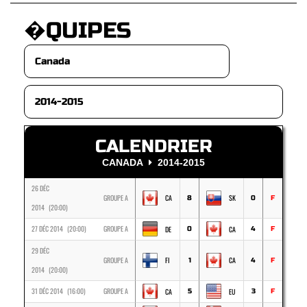
�QUIPES
CALENDRIER
CANADA
2014-2015
26 DÉC
GROUPE A
CA
SK
8
0
F
2014 (20:00)
27 DÉC 2014 (20:00)
GROUPE A
DE
CA
0
4
F
29 DÉC
GROUPE A
FI
CA
1
4
F
2014 (20:00)
31 DÉC 2014 (16:00)
GROUPE A
CA
EU
5
3
F