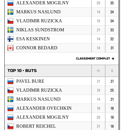
ALEXANDER MOGILNY
20
35
MARKUS NASLUND
14
34
VLADIMIR RUZICKA
19
34
NIKLAS SUNDSTROM
21
33
ESA KESKINEN
14
32
CONNOR BEDARD
14
31
CLASSEMENT COMPLET
TOP 10 • BUTS
PJ
B
PAVEL BURE
21
27
VLADIMIR RUZICKA
19
25
MARKUS NASLUND
14
21
ALEXANDER OVECHKIN
18
18
ALEXANDER MOGILNY
20
18
ROBERT REICHEL
21
18