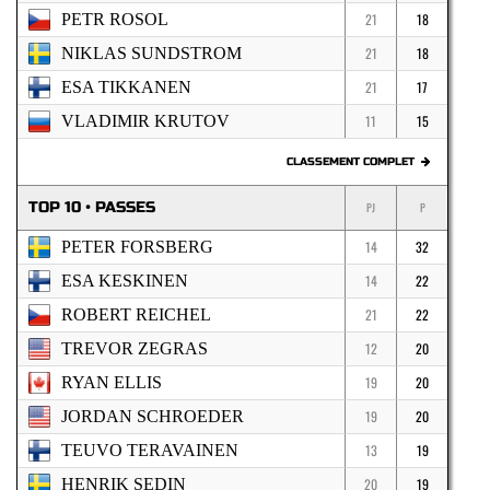
PETR ROSOL
21
18
NIKLAS SUNDSTROM
21
18
ESA TIKKANEN
21
17
VLADIMIR KRUTOV
11
15
CLASSEMENT COMPLET
TOP 10 • PASSES
PJ
P
PETER FORSBERG
14
32
ESA KESKINEN
14
22
ROBERT REICHEL
21
22
TREVOR ZEGRAS
12
20
RYAN ELLIS
19
20
JORDAN SCHROEDER
19
20
TEUVO TERAVAINEN
13
19
HENRIK SEDIN
20
19