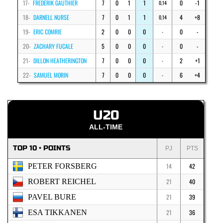
17-
FREDERIK GAUTHIER
7
0
1
1
0
-1
0,14
18-
DARNELL NURSE
7
0
1
1
4
+8
0,14
19-
ERIC COMRIE
2
0
0
0
0
-
-
20-
ZACHARY FUCALE
5
0
0
0
0
-
-
21-
DILLON HEATHERINGTON
7
0
0
0
2
+1
-
22-
SAMUEL MORIN
7
0
0
0
6
+4
-
U20
ALL-TIME
TOP 10 • POINTS
PJ
PTS
PETER FORSBERG
14
42
ROBERT REICHEL
21
40
PAVEL BURE
21
39
ESA TIKKANEN
21
36