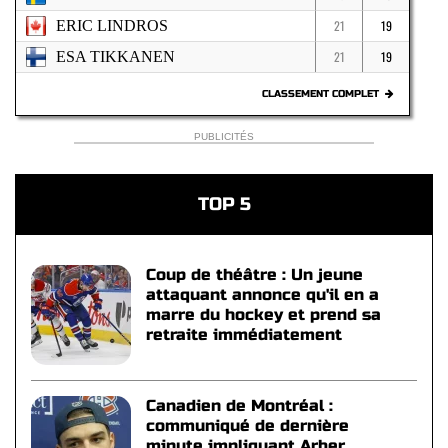
ERIC LINDROS
21
19
ESA TIKKANEN
21
19
CLASSEMENT COMPLET
PUBLICITÉS
TOP 5
Coup de théâtre : Un jeune
attaquant annonce qu'il en a
marre du hockey et prend sa
retraite immédiatement
Canadien de Montréal :
communiqué de dernière
minute impliquant Arber