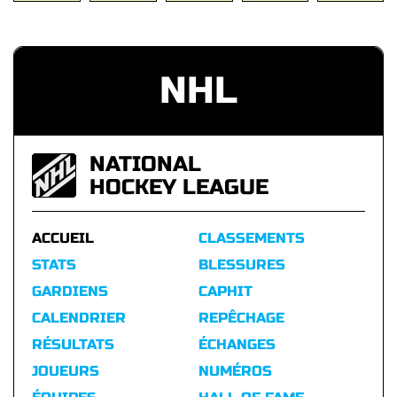
NHL
NATIONAL
HOCKEY LEAGUE
ACCUEIL
CLASSEMENTS
STATS
BLESSURES
GARDIENS
CAPHIT
CALENDRIER
REPÊCHAGE
RÉSULTATS
ÉCHANGES
JOUEURS
NUMÉROS