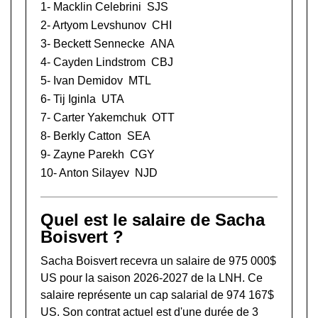
1-
Macklin Celebrini
SJS
2-
Artyom Levshunov
CHI
3-
Beckett Sennecke
ANA
4-
Cayden Lindstrom
CBJ
5-
Ivan Demidov
MTL
6-
Tij Iginla
UTA
7-
Carter Yakemchuk
OTT
8-
Berkly Catton
SEA
9-
Zayne Parekh
CGY
10-
Anton Silayev
NJD
Quel est le salaire de Sacha
Boisvert ?
Sacha Boisvert recevra un salaire de 975 000$
US pour la saison 2026-2027 de la LNH. Ce
salaire représente un cap salarial de 974 167$
US. Son contrat actuel est d'une durée de 3