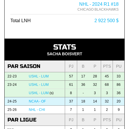
NHL - 2024 R1 #18
CHICAGO BLACKHAWKS
Total LNH
2 922 500 $
STATS
SACHA BOISVERT
PAR SAISON
PJ
B
P
PTS
PU
22-23
USHL - LUM
57
17
28
45
33
23-24
USHL - LUM
61
36
32
68
86
USHL - LUM
(s)
8
-
3
3
36
24-25
NCAA - OF
37
18
14
32
20
25-26
NHL - CHI
7
1
1
2
9
PAR LIGUE
PJ
B
P
PTS
PU