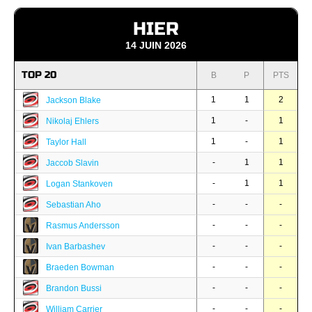
HIER
14 JUIN 2026
TOP 20
B
P
PTS
1
1
2
Jackson Blake
1
-
1
Nikolaj Ehlers
1
-
1
Taylor Hall
-
1
1
Jaccob Slavin
-
1
1
Logan Stankoven
-
-
-
Sebastian Aho
-
-
-
Rasmus Andersson
-
-
-
Ivan Barbashev
-
-
-
Braeden Bowman
-
-
-
Brandon Bussi
-
-
-
William Carrier