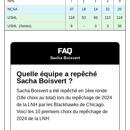
NHL
7
1
1
2
9
NCAA
37
18
14
32
20
USHL
118
53
60
113
119
USHL (Series)
8
-
3
3
36
FAQ
Sacha Boisvert
Quelle équipe a repêché
Sacha Boisvert ?
Sacha Boisvert a été repêché en 1ère ronde
(18e choix au total) lors du
repêchage de 2024
de la LNH
par les Blackhawks de Chicago.
Voici les 10 premiers choix du repêchage de
2024 de la LNH: