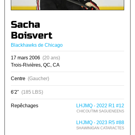
Sacha
Boisvert
Blackhawks de Chicago
17 mars 2006
(20 ans)
Trois-Rivières, QC, CA
Centre
(Gaucher)
6'2"
(185 LBS)
Repêchages
LHJMQ - 2022 R1 #12
CHICOUTIMI SAGUENEENS
LHJMQ - 2023 R5 #88
SHAWINIGAN CATARACTES