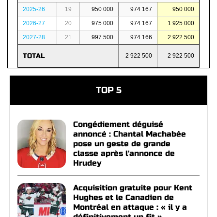
2025-26
19
950 000
974 167
950 000
2026-27
20
975 000
974 167
1 925 000
2027-28
21
997 500
974 166
2 922 500
TOTAL
2 922 500
2 922 500
TOP 5
Congédiement déguisé
annoncé : Chantal Machabée
pose un geste de grande
classe après l'annonce de
Hrudey
Acquisition gratuite pour Kent
Hughes et le Canadien de
Montréal en attaque : « il y a
définitivement un fit »