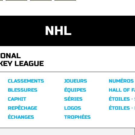
NHL
IONAL
KEY LEAGUE
CLASSEMENTS
JOUEURS
NUMÉROS
BLESSURES
ÉQUIPES
HALL OF 
CAPHIT
SÉRIES
ÉTOILES ·
REPÊCHAGE
LOGOS
ÉTOILES ·
ÉCHANGES
TROPHÉES