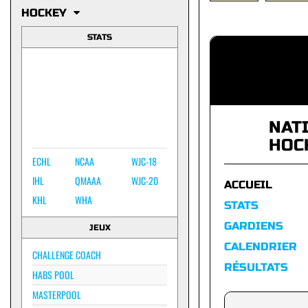
HOCKEY
STATS
NAT
HOC
ECHL
NCAA
WJC-18
IHL
QMAAA
WJC-20
ACCUEIL
KHL
WHA
STATS
GARDIENS
JEUX
CALENDRIER
CHALLENGE COACH
RÉSULTATS
HABS POOL
MASTERPOOL