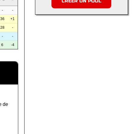
CRÉER UN POOL
-
-
36
+1
28
-
-
-
6
-4
e de