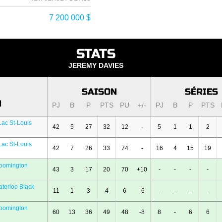
7 200 000 $
STATS
JEREMY DAVIES
SAISON
SÉRIES
N
PJ
B
P
PTS
PU
+/-
PJ
B
P
PTS
ac St-Louis
42
5
27
32
12
-
5
1
1
2
ac St-Louis
42
7
26
33
74
-
16
4
15
19
oomington
43
3
17
20
70
+10
-
-
-
-
terloo Black
11
1
3
4
6
-6
-
-
-
-
oomington
60
13
36
49
48
-8
8
-
6
6