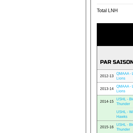
Total LNH
PAR SAISO
QMAAA - L
2012-13
Lions
QMAAA - L
2013-14
Lions
USHL - Bl
2014-15
Thunder
USHL - Wa
Hawks
USHL - Bl
2015-16
Thunder