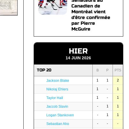
Sénateurs au
Canadien de
Montréal vient
d'être confirmée
par Pierre
McGuire
HIER
14 JUIN 2026
TOP 20
B
P
PTS
1
1
2
Jackson Blake
1
-
1
Nikolaj Ehlers
1
-
1
Taylor Hall
-
1
1
Jaccob Slavin
-
1
1
Logan Stankoven
-
-
-
Sebastian Aho