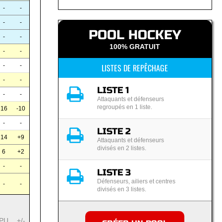
-
-
-
-
POOL HOCKEY
-
-
100% GRATUIT
-
-
LISTES DE REPÊCHAGE
-
-
-
-
LISTE 1
-
-
Attaquants et défenseurs
regroupés en 1 liste.
16
-10
-
-
LISTE 2
14
+9
Attaquants et défenseurs
divisés en 2 listes.
6
+2
-
-
LISTE 3
Défenseurs, ailiers et centres
-
-
divisés en 3 listes.
PU
+/-