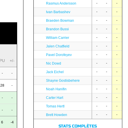
-
-
-
Rasmus Andersson
-
-
-
Ivan Barbashev
-
-
-
Braeden Bowman
-
-
-
Brandon Bussi
-
-
-
William Carrier
-
-
-
Jalen Chatfield
-
-
-
Pavel Dorofeyev
PU
+/-
-
-
-
Nic Dowd
-
-
-
Jack Eichel
-
-
-
-
-
Shayne Gostisbehere
28
-
-
-
-
Noah Hanifin
-
-
-
Carter Hart
-
-
-
-
-
Tomas Hertl
-
-
-
-
-
Brett Howden
6
-4
STATS COMPLÈTES