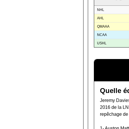
NHL
AHL
QMAAA
NCAA
USHL
Quelle é
Jeremy Davies
2016 de la L
repêchage de
1-
Auston Mat