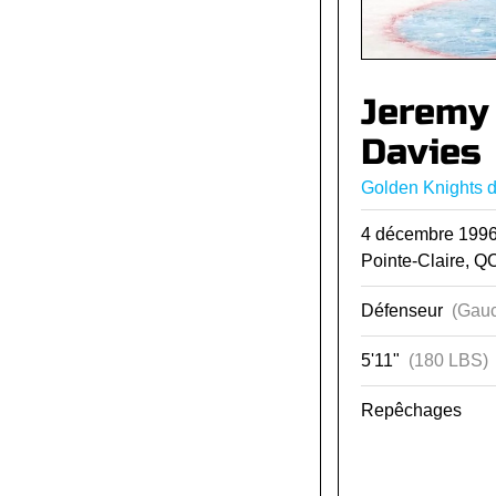
Jeremy
Davies
Golden Knights 
4 décembre 19
Pointe-Claire, Q
Défenseur
(Gauc
5'11"
(180 LBS)
Repêchages