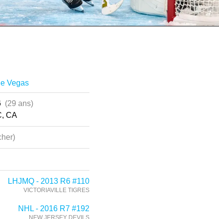
de Vegas
96
(29 ans)
C, CA
her)
LHJMQ - 2013 R6 #110
VICTORIAVILLE TIGRES
NHL - 2016 R7 #192
NEW JERSEY DEVILS