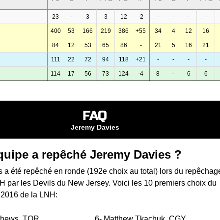
23
-
3
3
12
-2
-
-
-
-
400
53
166
219
386
+55
34
4
12
16
84
12
53
65
86
-
21
5
16
21
111
22
72
94
118
+21
-
-
-
-
114
17
56
73
124
-4
8
-
6
6
FAQ
Jeremy Davies
quipe a repêché Jeremy Davies ?
 a été repêché en ronde (192e choix au total) lors du
repêchag
NH
par les Devils du New Jersey. Voici les 10 premiers choix du
 2016 de la LNH:
thews
TOR
6-
Matthew Tkachuk
CGY