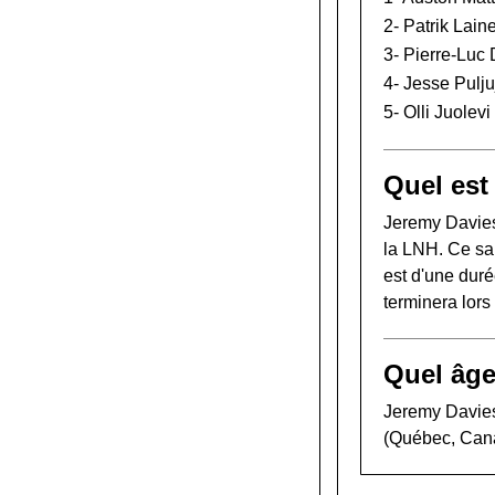
2-
Patrik Lain
3-
Pierre-Luc
4-
Jesse Pulju
5-
Olli Juolevi
Quel est
Jeremy Davies
la LNH. Ce sal
est d'une duré
terminera lor
Quel âge
Jeremy Davies 
(Québec, Can