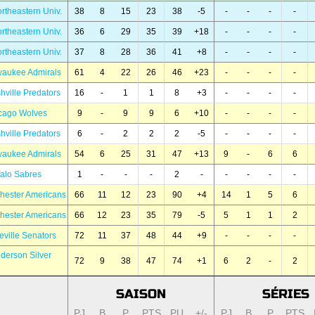
rtheastern Univ.
38
8
15
23
38
-5
-
-
-
-
rtheastern Univ.
36
6
29
35
39
+18
-
-
-
-
rtheastern Univ.
37
8
28
36
41
+8
-
-
-
-
waukee Admirals
61
4
22
26
46
+23
-
-
-
-
hville Predators
16
-
1
1
8
+3
-
-
-
-
cago Wolves
9
-
9
9
6
+10
-
-
-
-
hville Predators
6
-
2
2
2
-5
-
-
-
-
waukee Admirals
54
6
25
31
47
+13
9
-
6
6
falo Sabres
1
-
-
-
2
-
-
-
-
-
hester Americans
66
11
12
23
90
+4
14
1
5
6
hester Americans
66
12
23
35
79
-5
5
1
1
2
eville Senators
72
11
37
48
44
+9
-
-
-
-
derson Silver
72
9
38
47
74
+1
6
2
-
2
SAISON
SÉRIES
PJ
B
P
PTS
PU
+/-
PJ
B
P
PTS