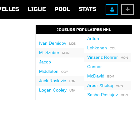
VELLES
LIGUE
POOL
STATS
JOUEURS POPULAIRES NHL
Artturi
Ivan Demidov
MON
Lehkonen
COL
M. Szuber
MON
Vinzenz Rohrer
MON
Jacob
Connor
Middleton
CGY
McDavid
EDM
Jack Roslovic
TOR
Arber Xhekaj
MON
Logan Cooley
UTA
Sasha Pastujov
MON