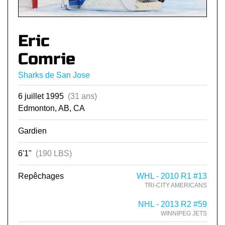
Eric
Comrie
Sharks de San Jose
6 juillet 1995
(31 ans)
Edmonton, AB, CA
Gardien
6'1"
(190 LBS)
Repêchages
WHL - 2010 R1 #13
TRI-CITY AMERICANS
NHL - 2013 R2 #59
WINNIPEG JETS