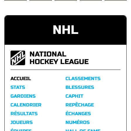
NHL
NATIONAL
HOCKEY LEAGUE
ACCUEIL
CLASSEMENTS
STATS
BLESSURES
GARDIENS
CAPHIT
CALENDRIER
REPÊCHAGE
RÉSULTATS
ÉCHANGES
JOUEURS
NUMÉROS