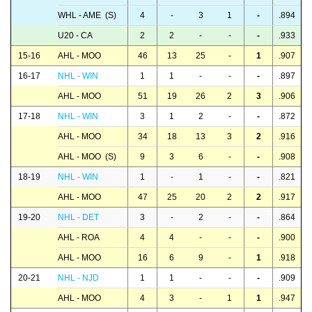
WHL - AME (S)
4
-
3
1
-
.894
U20 - CA
2
2
-
-
-
.933
15-16
AHL - MOO
46
13
25
-
1
.907
16-17
NHL - WIN
1
1
-
-
-
.897
AHL - MOO
51
19
26
2
3
.906
17-18
NHL - WIN
3
1
2
-
-
.872
AHL - MOO
34
18
13
3
2
.916
AHL - MOO (S)
9
3
6
-
-
.908
18-19
NHL - WIN
1
-
1
-
-
.821
AHL - MOO
47
25
20
2
2
.917
19-20
NHL - DET
3
-
2
-
-
.864
AHL - ROA
4
4
-
-
-
.900
AHL - MOO
16
6
9
-
1
.918
20-21
NHL - NJD
1
1
-
-
-
.909
AHL - MOO
4
3
-
1
1
.947