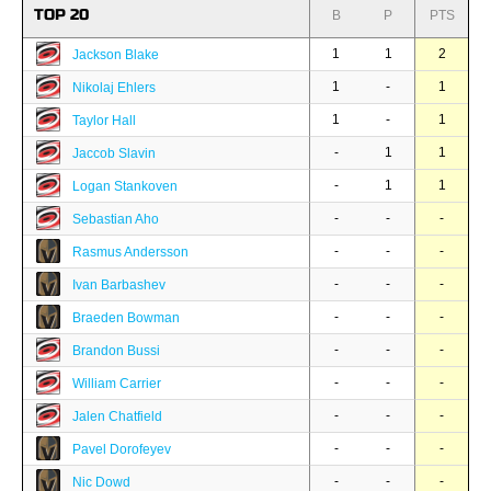
TOP 20
B
P
PTS
1
1
2
Jackson Blake
1
-
1
Nikolaj Ehlers
1
-
1
Taylor Hall
-
1
1
Jaccob Slavin
-
1
1
Logan Stankoven
-
-
-
Sebastian Aho
-
-
-
Rasmus Andersson
-
-
-
Ivan Barbashev
-
-
-
Braeden Bowman
-
-
-
Brandon Bussi
-
-
-
William Carrier
-
-
-
Jalen Chatfield
-
-
-
Pavel Dorofeyev
-
-
-
Nic Dowd