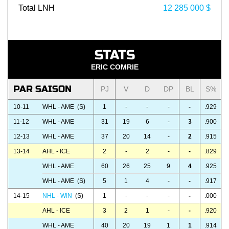
Total LNH
12 285 000 $
STATS
ERIC COMRIE
PAR SAISON
PJ
V
D
DP
BL
S%
10-11
WHL - AME (S)
1
-
-
-
-
.929
11-12
WHL - AME
31
19
6
-
3
.900
12-13
WHL - AME
37
20
14
-
2
.915
13-14
AHL - ICE
2
-
2
-
-
.829
WHL - AME
60
26
25
9
4
.925
WHL - AME (S)
5
1
4
-
-
.917
14-15
NHL - WIN
(S)
1
-
-
-
-
.000
AHL - ICE
3
2
1
-
-
.920
WHL - AME
40
20
19
1
1
.914