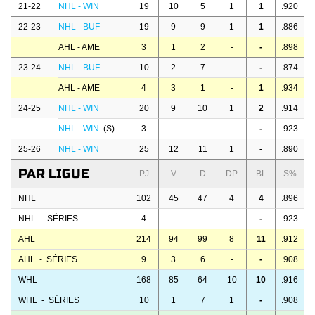
21-22
NHL - WIN
19
10
5
1
1
.920
22-23
NHL - BUF
19
9
9
1
1
.886
AHL - AME
3
1
2
-
-
.898
23-24
NHL - BUF
10
2
7
-
-
.874
AHL - AME
4
3
1
-
1
.934
24-25
NHL - WIN
20
9
10
1
2
.914
NHL - WIN
(S)
3
-
-
-
-
.923
25-26
NHL - WIN
25
12
11
1
-
.890
PAR LIGUE
PJ
V
D
DP
BL
S%
NHL
102
45
47
4
4
.896
NHL - SÉRIES
4
-
-
-
-
.923
AHL
214
94
99
8
11
.912
AHL - SÉRIES
9
3
6
-
-
.908
WHL
168
85
64
10
10
.916
WHL - SÉRIES
10
1
7
1
-
.908