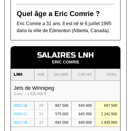
Quel âge a Eric Comrie ?
Eric Comrie a 31 ans. Il est né le 6 juillet 1995
dans la ville de Edmonton (Alberta, Canada).
SALAIRES LNH
ERIC COMRIE
LNH
AGE
SALAIRE
CAP HIT
TOTAL
Jets de Winnipeg
3 ans · 1 935 000 $
2015-16
20
667 500
645 000
667 500
2016-17
21
575 000
645 000
1 242 500
2017-18
22
692 500
645 000
1 935 000