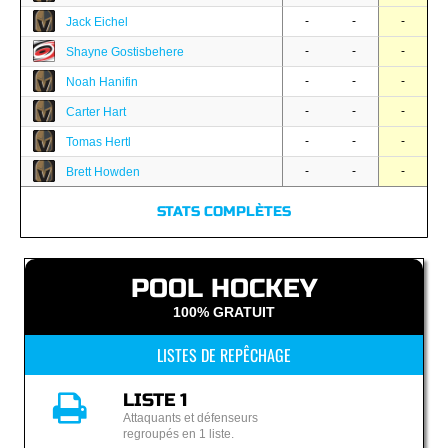
-
-
-
Jack Eichel
-
-
-
Shayne Gostisbehere
-
-
-
Noah Hanifin
-
-
-
Carter Hart
-
-
-
Tomas Hertl
-
-
-
Brett Howden
STATS COMPLÈTES
POOL HOCKEY
100% GRATUIT
LISTES DE REPÊCHAGE
LISTE 1
Attaquants et défenseurs
regroupés en 1 liste.