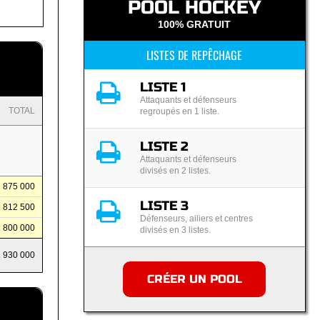
POOL HOCKEY
100% GRATUIT
LISTES DE REPÊCHAGE
LISTE 1
Attaquants et défenseurs
TOTAL
regroupés en 1 liste.
LISTE 2
Attaquants et défenseurs
divisés en 2 listes.
875 000
LISTE 3
1 812 500
Défenseurs, ailiers et centres
2 800 000
divisés en 3 listes.
1 930 000
CRÉER UN POOL