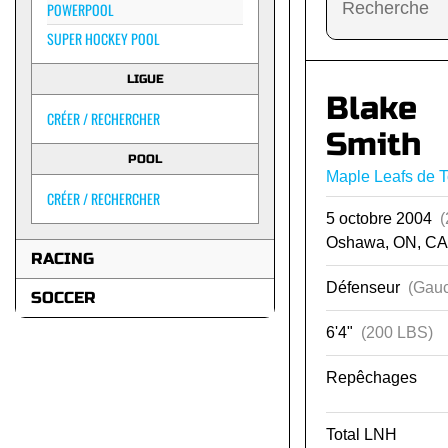
POWERPOOL
SUPER HOCKEY POOL
LIGUE
Blake
CRÉER / RECHERCHER
Smith
POOL
Maple Leafs de T
CRÉER / RECHERCHER
5 octobre 2004
(
Oshawa, ON, CA
RACING
Défenseur
(Gauc
SOCCER
6'4"
(200 LBS)
Repêchages
Total LNH