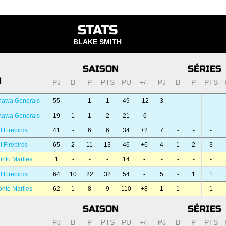
STATS
BLAKE SMITH
SAISON
SÉRIES
N
PJ
B
P
PTS
PU
+/-
PJ
B
P
PTS
hawa Generals
55
-
1
1
49
-12
3
-
-
-
hawa Generals
19
1
1
2
21
-6
-
-
-
-
t Firebirds
41
-
6
6
34
+2
7
-
-
-
t Firebirds
65
2
11
13
46
+6
4
1
2
3
onto Marlies
1
-
-
-
14
-
-
-
-
-
t Firebirds
64
10
22
32
54
-
5
-
1
1
onto Marlies
62
1
8
9
110
+8
1
1
-
1
SAISON
SÉRIES
PJ
B
P
PTS
PU
+/-
PJ
B
P
PTS