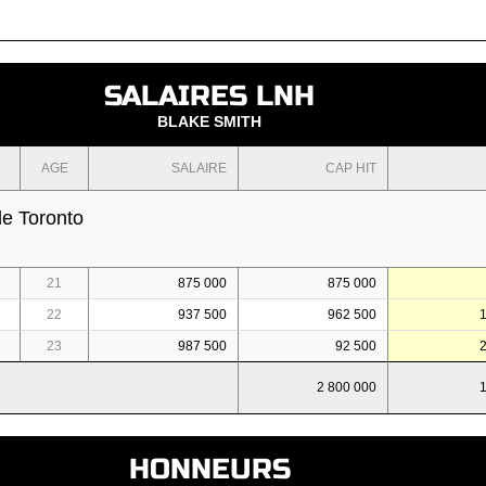
SALAIRES LNH
BLAKE SMITH
AGE
SALAIRE
CAP HIT
de Toronto
21
875 000
875 000
22
937 500
962 500
23
987 500
92 500
2 800 000
HONNEURS