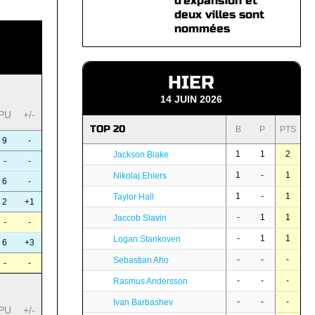
d'expansion et
deux villes sont
nommées
HIER
14 JUIN 2026
PU
+/-
TOP 20
B
P
PTS
9
-
1
1
2
Jackson Blake
-
-
1
-
1
Nikolaj Ehlers
6
-
1
-
1
Taylor Hall
2
+1
-
1
1
Jaccob Slavin
-
-
-
1
1
Logan Stankoven
6
+3
-
-
-
Sebastian Aho
-
-
-
-
-
Rasmus Andersson
-
-
-
Ivan Barbashev
PU
+/-