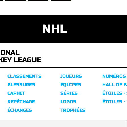
NHL
IONAL
KEY LEAGUE
CLASSEMENTS
JOUEURS
NUMÉROS
BLESSURES
ÉQUIPES
HALL OF 
CAPHIT
SÉRIES
ÉTOILES ·
REPÊCHAGE
LOGOS
ÉTOILES ·
ÉCHANGES
TROPHÉES