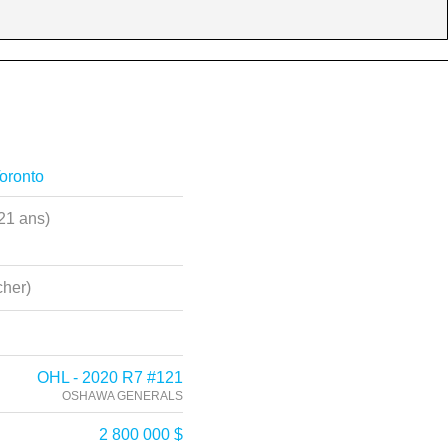
oronto
21 ans)
her)
OHL - 2020 R7 #121
OSHAWA GENERALS
2 800 000 $