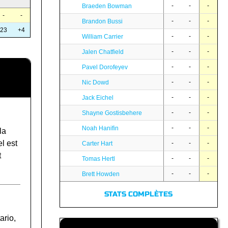
-
-
-
Braeden Bowman
-
-
-
-
-
Brandon Bussi
23
+4
-
-
-
William Carrier
-
-
-
Jalen Chatfield
-
-
-
Pavel Dorofeyev
-
-
-
Nic Dowd
-
-
-
Jack Eichel
-
-
-
Shayne Gostisbehere
-
-
-
Noah Hanifin
la
l est
-
-
-
Carter Hart
t
-
-
-
Tomas Hertl
-
-
-
Brett Howden
STATS COMPLÈTES
ario,