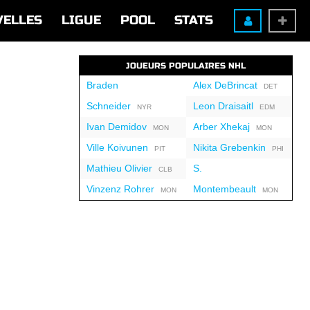
VELLES
LIGUE
POOL
STATS
JOUEURS POPULAIRES NHL
Braden
Alex DeBrincat
DET
Schneider
Leon Draisaitl
NYR
EDM
Ivan Demidov
Arber Xhekaj
MON
MON
Ville Koivunen
Nikita Grebenkin
PIT
PHI
Mathieu Olivier
S.
CLB
Vinzenz Rohrer
Montembeault
MON
MON