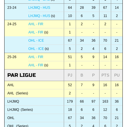
23-24
LHJMQ - HUS
64
28
39
67
14
LHJMQ - HUS
(s)
10
6
5
11
2
24-25
AHL - FIR
1
2
-
2
-
AHL - FIR
(s)
1
-
-
-
-
OHL - ICE
67
34
36
70
21
OHL - ICE
(s)
5
2
4
6
2
25-26
AHL - FIR
51
5
9
14
16
AHL - FIR
(s)
1
-
-
-
-
PAR LIGUE
PJ
B
P
PTS
PU
AHL
52
7
9
16
16
AHL (Series)
2
-
-
-
-
LHJMQ
179
66
97
163
36
LHJMQ (Series)
18
6
6
12
6
OHL
67
34
36
70
21
OHL (Series)
5
2
4
6
2