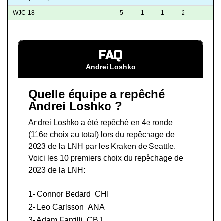
WJC-18
5
1
1
2
-
FAQ
Andrei Loshko
Quelle équipe a repêché
Andrei Loshko ?
Andrei Loshko a été repêché en 4e ronde
(116e choix au total) lors du
repêchage de
2023 de la LNH
par les Kraken de Seattle.
Voici les 10 premiers choix du repêchage de
2023 de la LNH:
1-
Connor Bedard
CHI
2-
Leo Carlsson
ANA
3-
Adam Fantilli
CBJ