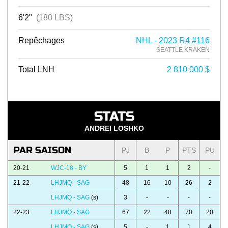
6'2"
(180 LBS)
Repêchages
NHL - 2023 R4 #116
SEATTLE KRAKEN
Total LNH
2 810 000 $
STATS
ANDREI LOSHKO
PAR SAISON
PJ
B
P
PTS
PU
20-21
WJC-18 - BY
5
1
1
2
-
21-22
LHJMQ - SAG
48
16
10
26
2
LHJMQ - SAG
(s)
3
-
-
-
-
22-23
LHJMQ - SAG
67
22
48
70
20
LHJMQ - SAG
(s)
5
-
1
1
4