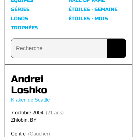
ÉQUIPES
HALL OF FAME
SÉRIES
ÉTOILES · SEMAINE
LOGOS
ÉTOILES · MOIS
TROPHÉES
Andrei
Loshko
Kraken de Seattle
7 octobre 2004
(21 ans)
Zhlobin, BY
Centre
(Gaucher)