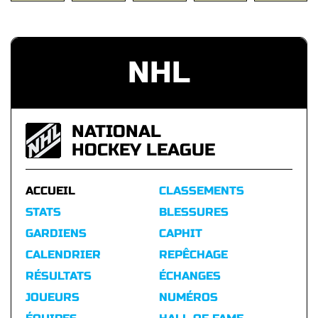
NHL
NATIONAL
HOCKEY LEAGUE
ACCUEIL
CLASSEMENTS
STATS
BLESSURES
GARDIENS
CAPHIT
CALENDRIER
REPÊCHAGE
RÉSULTATS
ÉCHANGES
JOUEURS
NUMÉROS