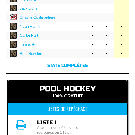
-
-
-
Jack Eichel
-
-
-
Shayne Gostisbehere
-
-
-
Noah Hanifin
-
-
-
Carter Hart
-
-
-
Tomas Hertl
-
-
-
Brett Howden
STATS COMPLÈTES
POOL HOCKEY
100% GRATUIT
LISTES DE REPÊCHAGE
LISTE 1
Attaquants et défenseurs
regroupés en 1 liste.