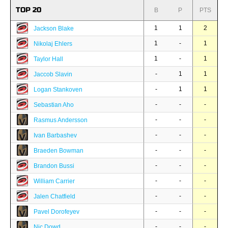
TOP 20
B
P
PTS
1
1
2
Jackson Blake
1
-
1
Nikolaj Ehlers
1
-
1
Taylor Hall
-
1
1
Jaccob Slavin
-
1
1
Logan Stankoven
-
-
-
Sebastian Aho
-
-
-
Rasmus Andersson
-
-
-
Ivan Barbashev
-
-
-
Braeden Bowman
-
-
-
Brandon Bussi
-
-
-
William Carrier
-
-
-
Jalen Chatfield
-
-
-
Pavel Dorofeyev
-
-
-
Nic Dowd