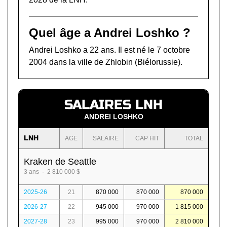
Quel âge a Andrei Loshko ?
Andrei Loshko a 22 ans. Il est né le 7 octobre
2004 dans la ville de Zhlobin (Biélorussie).
SALAIRES LNH
ANDREI LOSHKO
LNH
AGE
SALAIRE
CAP HIT
TOTAL
Kraken de Seattle
3 ans · 2 810 000 $
2025-26
21
870 000
870 000
870 000
2026-27
22
945 000
970 000
1 815 000
2027-28
23
995 000
970 000
2 810 000