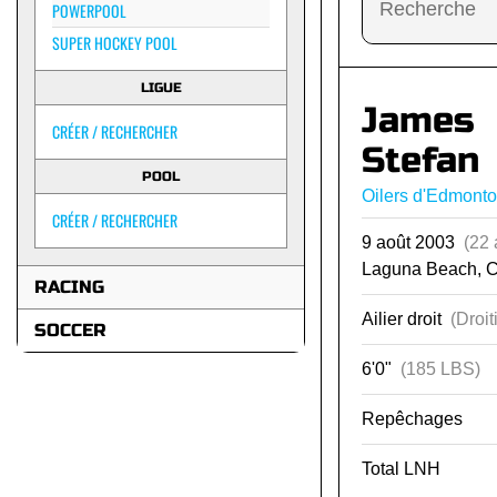
POWERPOOL
SUPER HOCKEY POOL
LIGUE
James
CRÉER / RECHERCHER
Stefan
POOL
Oilers d'Edmont
CRÉER / RECHERCHER
9 août 2003
(22 
Laguna Beach, 
RACING
Ailier droit
(Droit
SOCCER
6'0"
(185 LBS)
Repêchages
Total LNH