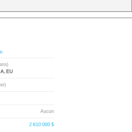
on
ans)
CA, EU
ier)
Aucun
2 610 000 $