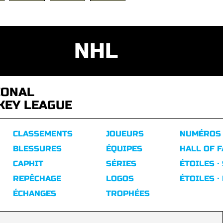
NHL
IONAL
KEY LEAGUE
CLASSEMENTS
JOUEURS
NUMÉROS
BLESSURES
ÉQUIPES
HALL OF 
CAPHIT
SÉRIES
ÉTOILES ·
REPÊCHAGE
LOGOS
ÉTOILES ·
ÉCHANGES
TROPHÉES