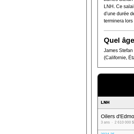
LNH. Ce salair
d'une durée de
terminera lor
Quel âge
James Stefan a
(Californie, Ét
LNH
Oilers d'Edm
3 ans · 2 610 000 $