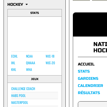
HOCKEY
STATS
NAT
HOC
ECHL
NCAA
WJC-18
IHL
QMAAA
WJC-20
ACCUEIL
KHL
WHA
STATS
GARDIENS
JEUX
CALENDRIER
CHALLENGE COACH
RÉSULTATS
HABS POOL
MASTERPOOL