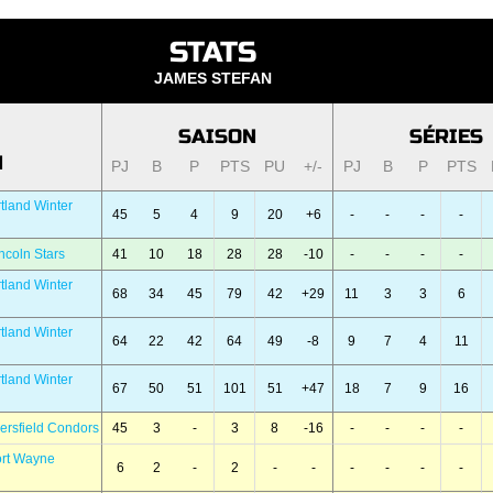
STATS
JAMES STEFAN
SAISON
SÉRIES
N
PJ
B
P
PTS
PU
+/-
PJ
B
P
PTS
tland Winter
45
5
4
9
20
+6
-
-
-
-
ncoln Stars
41
10
18
28
28
-10
-
-
-
-
tland Winter
68
34
45
79
42
+29
11
3
3
6
tland Winter
64
22
42
64
49
-8
9
7
4
11
tland Winter
67
50
51
101
51
+47
18
7
9
16
ersfield Condors
45
3
-
3
8
-16
-
-
-
-
ort Wayne
6
2
-
2
-
-
-
-
-
-