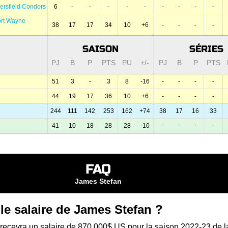
ersfield Condors
6
-
-
-
-
-
-
-
-
-
ort Wayne
38
17
17
34
10
+6
-
-
-
-
SAISON
SÉRIES
PJ
B
P
PTS
PU
+/-
PJ
B
P
PTS
51
3
-
3
8
-16
-
-
-
-
44
19
17
36
10
+6
-
-
-
-
244
111
142
253
162
+74
38
17
16
33
41
10
18
28
28
-10
-
-
-
-
FAQ
James Stefan
 le salaire de James Stefan ?
recevra un salaire de 870 000$ US pour la saison 2022-23 de l