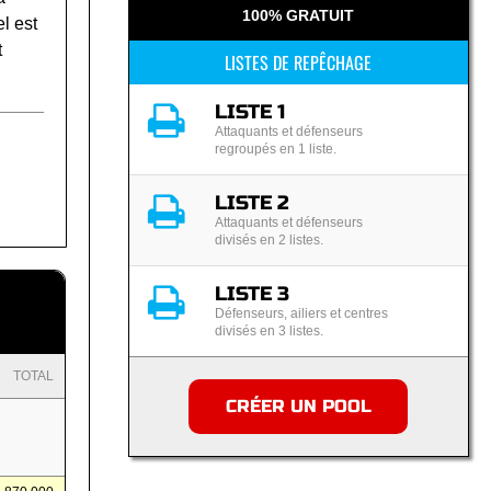
100% GRATUIT
l est
t
LISTES DE REPÊCHAGE
LISTE 1
Attaquants et défenseurs
regroupés en 1 liste.
LISTE 2
Attaquants et défenseurs
divisés en 2 listes.
LISTE 3
Défenseurs, ailiers et centres
divisés en 3 listes.
TOTAL
CRÉER UN POOL