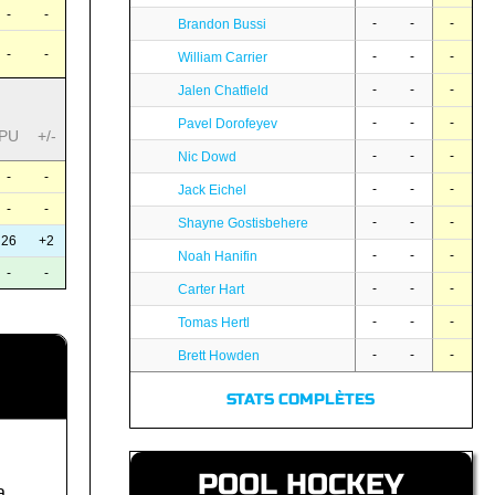
-
-
-
-
-
Brandon Bussi
-
-
-
-
-
William Carrier
-
-
-
Jalen Chatfield
-
-
-
Pavel Dorofeyev
PU
+/-
-
-
-
Nic Dowd
-
-
-
-
-
Jack Eichel
-
-
-
-
-
Shayne Gostisbehere
26
+2
-
-
-
Noah Hanifin
-
-
-
-
-
Carter Hart
-
-
-
Tomas Hertl
-
-
-
Brett Howden
STATS COMPLÈTES
POOL HOCKEY
a