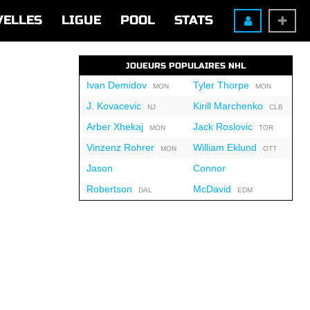
VELLES
LIGUE
POOL
STATS
JOUEURS POPULAIRES NHL
Ivan Demidov
Tyler Thorpe
MON
MON
J. Kovacevic
Kirill Marchenko
NJ
CLB
Arber Xhekaj
Jack Roslovic
MON
TOR
Vinzenz Rohrer
William Eklund
MON
OTT
Jason
Connor
Robertson
McDavid
DAL
EDM