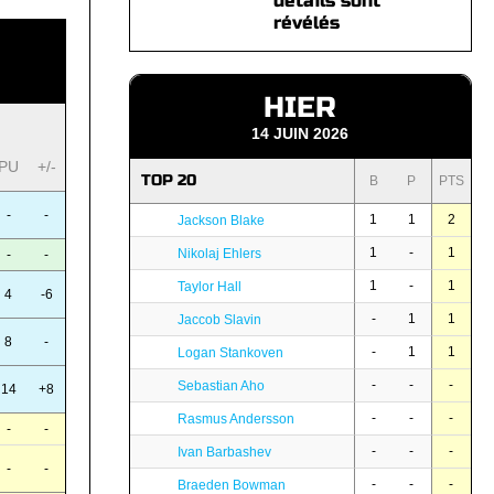
détails sont
révélés
HIER
14 JUIN 2026
PU
+/-
TOP 20
B
P
PTS
-
-
1
1
2
Jackson Blake
1
-
1
Nikolaj Ehlers
-
-
1
-
1
Taylor Hall
4
-6
-
1
1
Jaccob Slavin
8
-
-
1
1
Logan Stankoven
-
-
-
Sebastian Aho
14
+8
-
-
-
Rasmus Andersson
-
-
-
-
-
Ivan Barbashev
-
-
-
-
-
Braeden Bowman