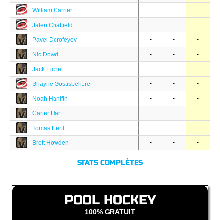
-
-
-
William Carrier
-
-
-
Jalen Chatfield
-
-
-
Pavel Dorofeyev
-
-
-
Nic Dowd
-
-
-
Jack Eichel
-
-
-
Shayne Gostisbehere
-
-
-
Noah Hanifin
-
-
-
Carter Hart
-
-
-
Tomas Hertl
-
-
-
Brett Howden
STATS COMPLÈTES
POOL HOCKEY
100% GRATUIT