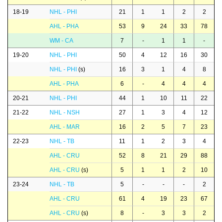
18-19
NHL - PHI
21
1
1
2
2
AHL - PHA
53
9
24
33
78
WM - CA
7
-
1
1
-
19-20
NHL - PHI
50
4
12
16
30
NHL - PHI
(s)
16
3
1
4
8
AHL - PHA
6
-
4
4
4
20-21
NHL - PHI
44
1
10
11
22
21-22
NHL - NSH
27
1
3
4
12
AHL - MAR
16
2
5
7
23
22-23
NHL - TB
11
1
2
3
4
AHL - CRU
52
8
21
29
88
AHL - CRU
(s)
5
1
1
2
10
23-24
NHL - TB
5
-
-
-
2
AHL - CRU
61
4
19
23
67
AHL - CRU
(s)
8
-
3
3
2