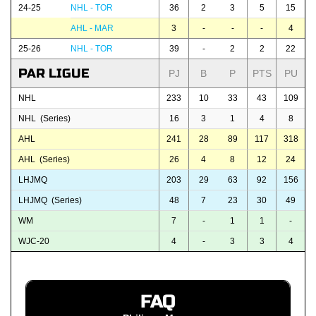
24-25
NHL - TOR
36
2
3
5
15
AHL - MAR
3
-
-
-
4
25-26
NHL - TOR
39
-
2
2
22
PAR LIGUE
PJ
B
P
PTS
PU
NHL
233
10
33
43
109
NHL (Series)
16
3
1
4
8
AHL
241
28
89
117
318
AHL (Series)
26
4
8
12
24
LHJMQ
203
29
63
92
156
LHJMQ (Series)
48
7
23
30
49
WM
7
-
1
1
-
WJC-20
4
-
3
3
4
FAQ