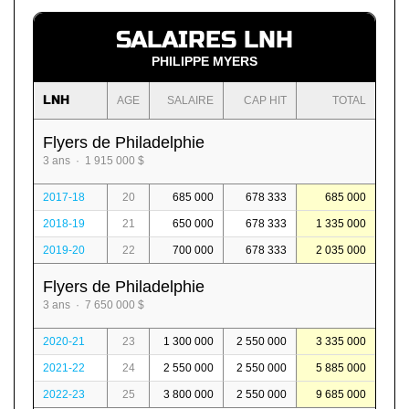
SALAIRES LNH
PHILIPPE MYERS
LNH
AGE
SALAIRE
CAP HIT
TOTAL
Flyers de Philadelphie
3 ans · 1 915 000 $
2017-18
20
685 000
678 333
685 000
2018-19
21
650 000
678 333
1 335 000
2019-20
22
700 000
678 333
2 035 000
Flyers de Philadelphie
3 ans · 7 650 000 $
2020-21
23
1 300 000
2 550 000
3 335 000
2021-22
24
2 550 000
2 550 000
5 885 000
2022-23
25
3 800 000
2 550 000
9 685 000