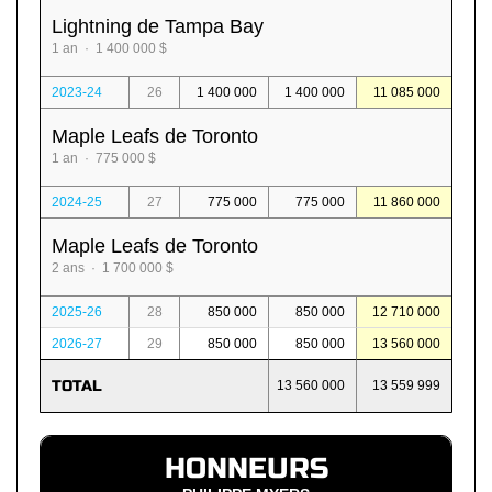
Lightning de Tampa Bay
1 an · 1 400 000 $
2023-24
26
1 400 000
1 400 000
11 085 000
Maple Leafs de Toronto
1 an · 775 000 $
2024-25
27
775 000
775 000
11 860 000
Maple Leafs de Toronto
2 ans · 1 700 000 $
2025-26
28
850 000
850 000
12 710 000
2026-27
29
850 000
850 000
13 560 000
TOTAL
13 560 000
13 559 999
HONNEURS