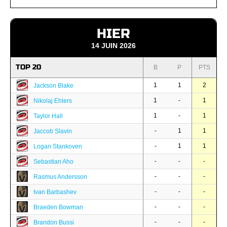
HIER
14 JUIN 2026
TOP 20
B
P
PTS
1
1
2
Jackson Blake
1
-
1
Nikolaj Ehlers
1
-
1
Taylor Hall
-
1
1
Jaccob Slavin
-
1
1
Logan Stankoven
-
-
-
Sebastian Aho
-
-
-
Rasmus Andersson
-
-
-
Ivan Barbashev
-
-
-
Braeden Bowman
-
-
-
Brandon Bussi