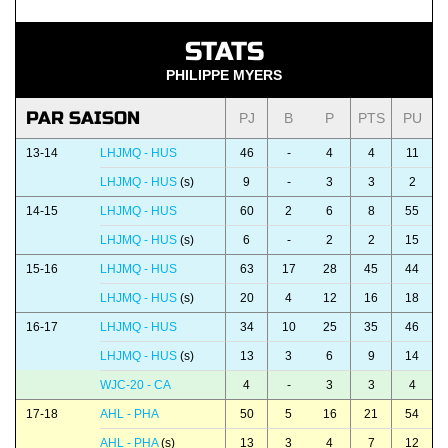
STATS
PHILIPPE MYERS
PAR SAISON
PJ
B
P
PTS
PU
13-14
LHJMQ - HUS
46
-
4
4
11
LHJMQ - HUS
(s)
9
-
3
3
2
14-15
LHJMQ - HUS
60
2
6
8
55
LHJMQ - HUS
(s)
6
-
2
2
15
15-16
LHJMQ - HUS
63
17
28
45
44
LHJMQ - HUS
(s)
20
4
12
16
18
16-17
LHJMQ - HUS
34
10
25
35
46
LHJMQ - HUS
(s)
13
3
6
9
14
WJC-20 - CA
4
-
3
3
4
17-18
AHL - PHA
50
5
16
21
54
AHL - PHA
(s)
13
3
4
7
12