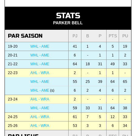
STATS
PARKER BELL
PAR SAISON
PJ
B
P
PTS
PU
19-20
WHL - AME
41
1
4
5
19
20-21
WHL - AME
6
-
1
1
2
21-22
WHL - AME
64
18
31
49
33
22-23
AHL - WRA
2
-
1
1
-
WHL - AME
55
25
39
64
65
WHL - AME
(s)
6
2
4
6
2
23-24
AHL - WRA
2
-
-
-
-
WHL - AME
59
33
31
64
38
24-25
AHL - WRA
61
7
5
12
33
25-26
AHL - WRA
53
3
3
6
34