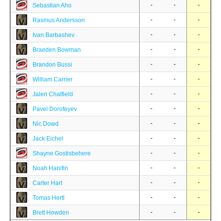
-
-
-
Sebastian Aho
-
-
-
Rasmus Andersson
-
-
-
Ivan Barbashev
-
-
-
Braeden Bowman
-
-
-
Brandon Bussi
-
-
-
William Carrier
-
-
-
Jalen Chatfield
-
-
-
Pavel Dorofeyev
-
-
-
Nic Dowd
-
-
-
Jack Eichel
-
-
-
Shayne Gostisbehere
-
-
-
Noah Hanifin
-
-
-
Carter Hart
-
-
-
Tomas Hertl
-
-
-
Brett Howden