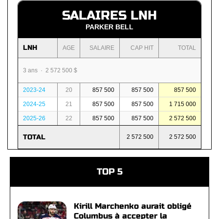
SALAIRES LNH
PARKER BELL
LNH
AGE
SALAIRE
CAP HIT
TOTAL
3 ans · 2 572 500 $
2023-24
20
857 500
857 500
857 500
2024-25
21
857 500
857 500
1 715 000
2025-26
22
857 500
857 500
2 572 500
TOTAL
2 572 500
2 572 500
TOP 5
Kirill Marchenko aurait obligé
Columbus à accepter la