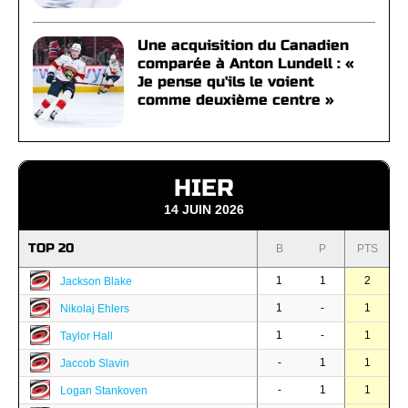
Une acquisition du Canadien
comparée à Anton Lundell : «
Je pense qu'ils le voient
comme deuxième centre »
HIER
14 JUIN 2026
TOP 20
B
P
PTS
1
1
2
Jackson Blake
1
-
1
Nikolaj Ehlers
1
-
1
Taylor Hall
-
1
1
Jaccob Slavin
-
1
1
Logan Stankoven