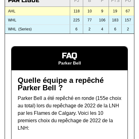
PAR LIGUE
PJ
B
P
PTS
PU
AHL
118
10
9
19
67
WHL
225
77
106
183
157
WHL (Series)
6
2
4
6
2
FAQ
Parker Bell
Quelle équipe a repêché
Parker Bell ?
Parker Bell a été repêché en ronde (155e choix
au total) lors du
repêchage de 2022 de la LNH
par les Flames de Calgary. Voici les 10
premiers choix du repêchage de 2022 de la
LNH: