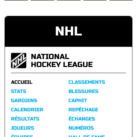
NHL
NATIONAL
HOCKEY LEAGUE
ACCUEIL
CLASSEMENTS
STATS
BLESSURES
GARDIENS
CAPHIT
CALENDRIER
REPÊCHAGE
RÉSULTATS
ÉCHANGES
JOUEURS
NUMÉROS