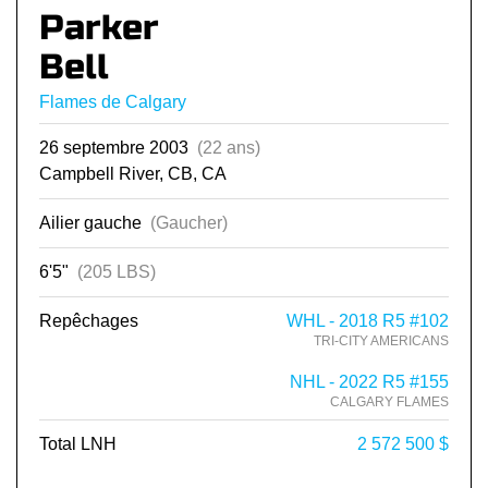
Parker
Bell
Flames de Calgary
26 septembre 2003
(22 ans)
Campbell River, CB, CA
Ailier gauche
(Gaucher)
6'5"
(205 LBS)
Repêchages
WHL - 2018 R5 #102
TRI-CITY AMERICANS
NHL - 2022 R5 #155
CALGARY FLAMES
Total LNH
2 572 500 $