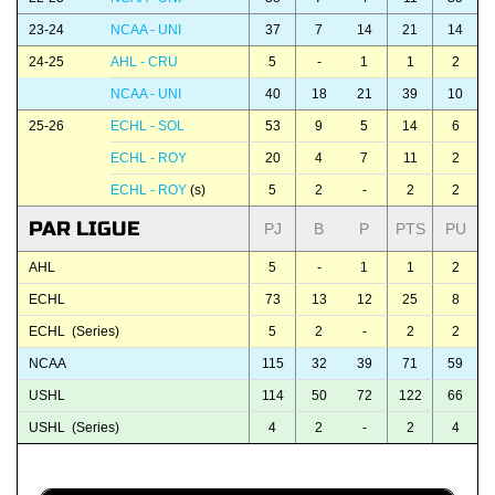
23-24
NCAA - UNI
37
7
14
21
14
24-25
AHL - CRU
5
-
1
1
2
NCAA - UNI
40
18
21
39
10
25-26
ECHL - SOL
53
9
5
14
6
ECHL - ROY
20
4
7
11
2
ECHL - ROY
(s)
5
2
-
2
2
PAR LIGUE
PJ
B
P
PTS
PU
AHL
5
-
1
1
2
ECHL
73
13
12
25
8
ECHL (Series)
5
2
-
2
2
NCAA
115
32
39
71
59
USHL
114
50
72
122
66
USHL (Series)
4
2
-
2
4