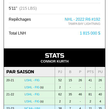
5'11"
(215 LBS)
Repêchages
NHL - 2022 R6 #192
TAMPA BAY LIGHTNING
Total LNH
1 815 000 $
STATS
CONNOR KURTH
PAR SAISON
PJ
B
P
PTS
PU
20-21
USHL - FIG
52
15
26
41
26
USHL - FIG
(s)
2
-
-
-
-
21-22
USHL - FIG
62
35
46
81
40
USHL - FIG
(s)
2
2
-
2
4
22-23
NCAA - UNI
38
7
4
11
35