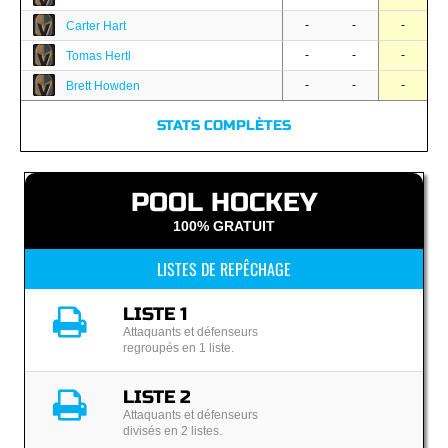
-
-
-
Carter Hart
-
-
-
Tomas Hertl
-
-
-
Brett Howden
STATS COMPLÈTES
POOL HOCKEY
100% GRATUIT
LISTES DE REPÊCHAGE
LISTE 1
Attaquants et défenseurs
regroupés en 1 liste.
LISTE 2
Attaquants et défenseurs
divisés en 2 listes.