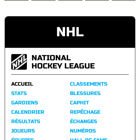
NHL
NATIONAL
HOCKEY LEAGUE
ACCUEIL
CLASSEMENTS
STATS
BLESSURES
GARDIENS
CAPHIT
CALENDRIER
REPÊCHAGE
RÉSULTATS
ÉCHANGES
JOUEURS
NUMÉROS