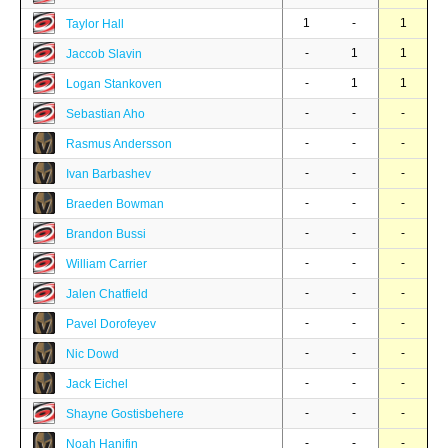
1
-
1
Taylor Hall
-
1
1
Jaccob Slavin
-
1
1
Logan Stankoven
-
-
-
Sebastian Aho
-
-
-
Rasmus Andersson
-
-
-
Ivan Barbashev
-
-
-
Braeden Bowman
-
-
-
Brandon Bussi
-
-
-
William Carrier
-
-
-
Jalen Chatfield
-
-
-
Pavel Dorofeyev
-
-
-
Nic Dowd
-
-
-
Jack Eichel
-
-
-
Shayne Gostisbehere
-
-
-
Noah Hanifin