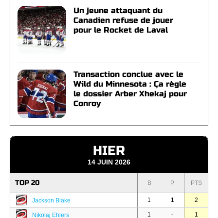
Un jeune attaquant du
Canadien refuse de jouer
pour le Rocket de Laval
Transaction conclue avec le
Wild du Minnesota : Ça règle
le dossier Arber Xhekaj pour
Conroy
HIER
14 JUIN 2026
TOP 20
B
P
PTS
1
1
2
Jackson Blake
1
-
1
Nikolaj Ehlers