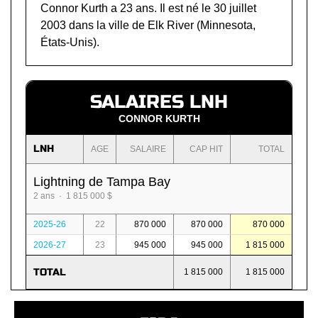
Connor Kurth a 23 ans. Il est né le 30 juillet
2003 dans la ville de Elk River (Minnesota,
États-Unis).
SALAIRES LNH
CONNOR KURTH
LNH
AGE
SALAIRE
CAP HIT
TOTAL
Lightning de Tampa Bay
2 ans · 1 815 000 $
2025-26
22
870 000
870 000
870 000
2026-27
23
945 000
945 000
1 815 000
TOTAL
1 815 000
1 815 000