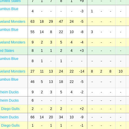
United States
7
1
7
8
1
+9
-
-
-
-
lumbus Blue
4
-
-
-
-
-3
1
-
-
-
veland Monsters
63
18
29
47
24
-5
-
-
-
-
lumbus Blue
55
14
8
22
10
-8
3
-
-
-
veland Monsters
9
2
3
5
4
-4
-
-
-
-
ed States
8
1
1
2
4
+3
-
-
-
-
lumbus Blue
8
1
-
1
-
-
-
-
-
-
veland Monsters
27
11
13
24
22
-14
8
2
8
10
lumbus Blue
46
5
13
18
22
-5
-
-
-
-
aheim Ducks
9
2
3
5
4
-2
-
-
-
-
aheim Ducks
6
-
-
-
-
-
-
-
-
-
 Diego Gulls
2
-
2
2
-
+2
-
-
-
-
aheim Ducks
66
14
20
34
10
-9
-
-
-
-
 Diego Gulls
1
-
1
1
-
-1
-
-
-
-