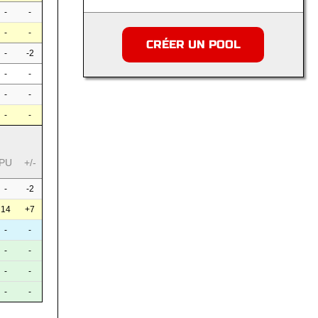
-
-
-
-
CRÉER UN POOL
-
-2
-
-
-
-
-
-
PU
+/-
-
-2
14
+7
-
-
-
-
-
-
-
-