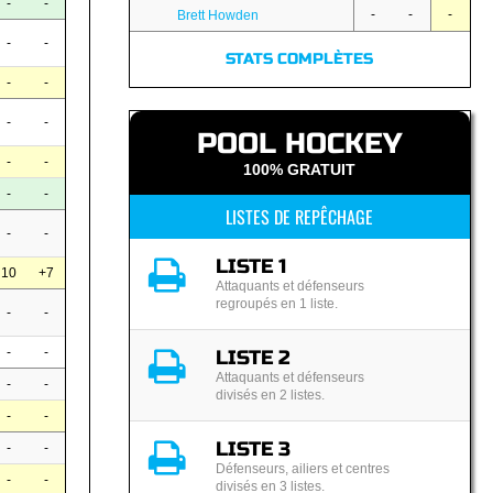
-
-
-
-
-
Brett Howden
-
-
STATS COMPLÈTES
-
-
-
-
POOL HOCKEY
-
-
100% GRATUIT
-
-
LISTES DE REPÊCHAGE
-
-
LISTE 1
10
+7
Attaquants et défenseurs
regroupés en 1 liste.
-
-
-
-
LISTE 2
Attaquants et défenseurs
-
-
divisés en 2 listes.
-
-
LISTE 3
-
-
Défenseurs, ailiers et centres
-
-
divisés en 3 listes.