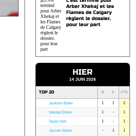
C'est terminé pour
Arber Xhekaj et les
Flames de Calgary
règlent le dossier,
pour leur part
HIER
14 JUIN 2026
TOP 20
B
P
PTS
1
1
2
Jackson Blake
1
-
1
Nikolaj Ehlers
1
-
1
Taylor Hall
-
1
1
Jaccob Slavin