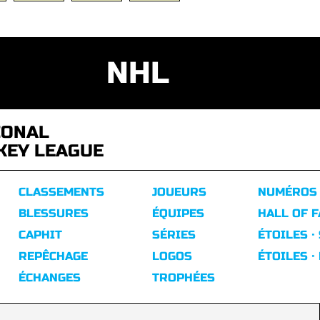
NHL
IONAL
KEY LEAGUE
CLASSEMENTS
JOUEURS
NUMÉROS
BLESSURES
ÉQUIPES
HALL OF 
CAPHIT
SÉRIES
ÉTOILES ·
REPÊCHAGE
LOGOS
ÉTOILES ·
ÉCHANGES
TROPHÉES