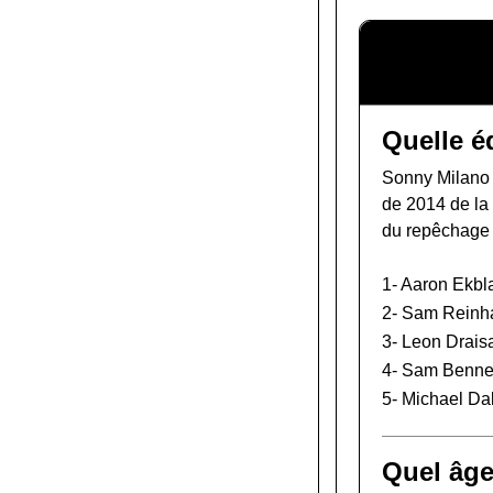
Quelle é
Sonny Milano a
de 2014 de l
du repêchage 
1-
Aaron Ekbl
2-
Sam Reinha
3-
Leon Draisa
4-
Sam Benne
5-
Michael Dal
Quel âge