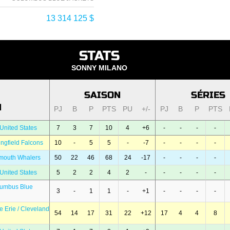
13 314 125 $
STATS
SONNY MILANO
SAISON
SÉRIES
N
PJ
B
P
PTS
PU
+/-
PJ
B
P
PTS
United States
7
3
7
10
4
+6
-
-
-
-
ingfield Falcons
10
-
5
5
-
-7
-
-
-
-
mouth Whalers
50
22
46
68
24
-17
-
-
-
-
United States
5
2
2
4
2
-
-
-
-
-
lumbus Blue
3
-
1
1
-
+1
-
-
-
-
e Erie / Cleveland
54
14
17
31
22
+12
17
4
4
8