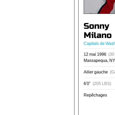
Sonny
Milano
Capitals de Was
12 mai 1996
(30
Massapequa, NY
Ailier gauche
(G
6'0"
(205 LBS)
Repêchages