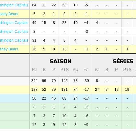
hington Capitals
64
11
22
33
18
-5
-
-
-
-
shey Bears
5
2
1
3
2
-1
-
-
-
-
hington Capitals
49
15
8
23
10
+4
4
-
-
-
hington Capitals
3
-
-
-
-
-3
-
-
-
-
hington Capitals
31
4
4
8
4
-
-
-
-
-
shey Bears
16
5
8
13
-
+1
2
1
-
1
SAISON
SÉRIES
PJ
B
P
PTS
PU
+/-
PJ
B
P
PTS
344
66
79
145
78
-30
8
-
-
-
187
52
79
131
74
-17
27
7
12
19
50
22
46
68
24
-17
-
-
-
-
8
1
1
2
4
+3
-
-
-
-
7
3
7
10
4
+6
-
-
-
-
12
3
9
12
3
+9
-
-
-
-