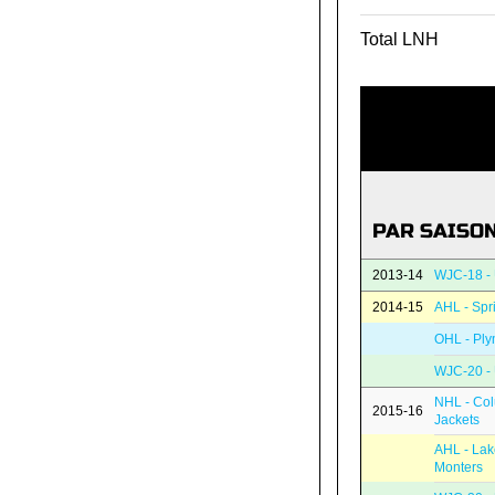
Total LNH
PAR SAISO
2013-14
WJC-18 - 
2014-15
AHL - Spr
OHL - Ply
WJC-20 - 
NHL - Co
2015-16
Jackets
AHL - Lak
Monters