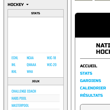
HOCKEY
STATS
NAT
HOC
ECHL
NCAA
WJC-18
IHL
QMAAA
WJC-20
ACCUEIL
KHL
WHA
STATS
GARDIENS
JEUX
CALENDRIER
CHALLENGE COACH
RÉSULTATS
HABS POOL
MASTERPOOL