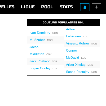
VELLES
LIGUE
POOL
STATS
JOUEURS POPULAIRES NHL
Artturi
Ivan Demidov
MON
Lehkonen
COL
M. Szuber
MON
Vinzenz Rohrer
MON
Jacob
Connor
Middleton
CGY
McDavid
EDM
Jack Roslovic
TOR
Arber Xhekaj
MON
Logan Cooley
UTA
Sasha Pastujov
MON