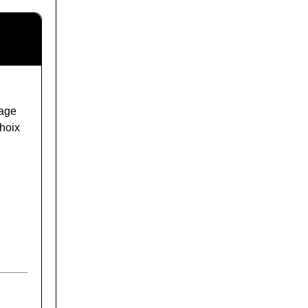
age
hoix