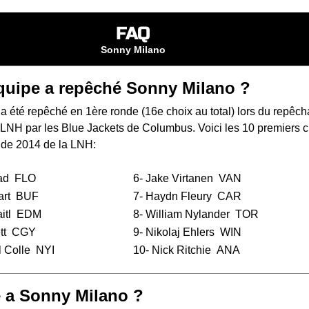
FAQ
Sonny Milano
quipe a repêché Sonny Milano ?
 été repêché en 1ère ronde (16e choix au total) lors du
repêch
a LNH
par les Blue Jackets de Columbus. Voici les 10 premiers c
de 2014 de la LNH:
ad
FLO
6-
Jake Virtanen
VAN
rt
BUF
7-
Haydn Fleury
CAR
itl
EDM
8-
William Nylander
TOR
tt
CGY
9-
Nikolaj Ehlers
WIN
 Colle
NYI
10-
Nick Ritchie
ANA
 a Sonny Milano ?