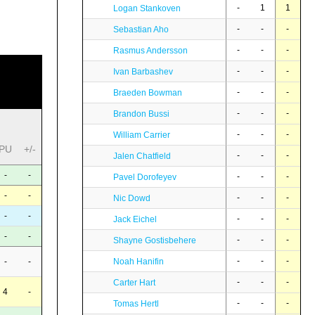
-
1
1
Logan Stankoven
-
-
-
Sebastian Aho
-
-
-
Rasmus Andersson
-
-
-
Ivan Barbashev
-
-
-
Braeden Bowman
-
-
-
Brandon Bussi
-
-
-
William Carrier
PU
+/-
-
-
-
Jalen Chatfield
-
-
-
-
-
Pavel Dorofeyev
-
-
-
-
-
Nic Dowd
-
-
-
-
-
Jack Eichel
-
-
-
-
-
Shayne Gostisbehere
-
-
-
-
-
Noah Hanifin
-
-
-
Carter Hart
4
-
-
-
-
Tomas Hertl