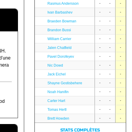
-
-
-
Rasmus Andersson
-
-
-
Ivan Barbashev
-
-
-
Braeden Bowman
-
-
-
Brandon Bussi
-
-
-
William Carrier
-
-
-
Jalen Chatfield
NH.
-
-
-
Pavel Dorofeyev
 d'une
inera
-
-
-
Nic Dowd
-
-
-
Jack Eichel
-
-
-
Shayne Gostisbehere
-
-
-
Noah Hanifin
-
-
-
ood
Carter Hart
-
-
-
Tomas Hertl
-
-
-
Brett Howden
STATS COMPLÈTES