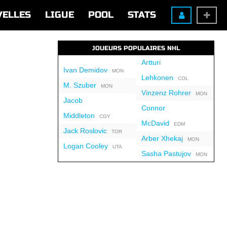
VELLES
LIGUE
POOL
STATS
JOUEURS POPULAIRES NHL
Artturi
Ivan Demidov
MON
Lehkonen
COL
M. Szuber
MON
Vinzenz Rohrer
MON
Jacob
Connor
Middleton
CGY
McDavid
EDM
Jack Roslovic
TOR
Arber Xhekaj
MON
Logan Cooley
UTA
Sasha Pastujov
MON