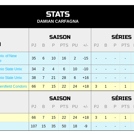
STATS
DAMIAN CARFAGNA
SAISON
SÉRIES
N
PJ
B
P
PTS
PU
+/-
PJ
B
P
PTS
iv. of New
35
6
10
16
2
-15
-
-
-
-
e
io State Univ.
34
2
4
6
10
-10
-
-
-
-
io State Univ.
38
7
21
28
6
+16
-
-
-
-
ersfield Condors
66
7
15
22
24
+18
3
1
-
1
SAISON
SÉRIES
PJ
B
P
PTS
PU
+/-
PJ
B
P
PTS
66
7
15
22
24
+18
3
1
-
1
107
15
35
50
18
-9
-
-
-
-