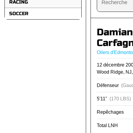
RACING
SOCCER
Damian
Carfag
Oilers d'Edmont
12 décembre 2
Wood Ridge, NJ
Défenseur
(Gauc
5'11"
(170 LBS)
Repêchages
Total LNH