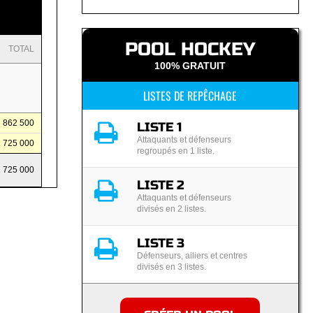
POOL HOCKEY
TOTAL
100% GRATUIT
LISTES DE REPÊCHAGE
862 500
LISTE 1
Attaquants et défenseurs
1 725 000
regroupés en 1 liste.
1 725 000
LISTE 2
Attaquants et défenseurs
divisés en 2 listes.
LISTE 3
Défenseurs, ailiers et centres
divisés en 3 listes.