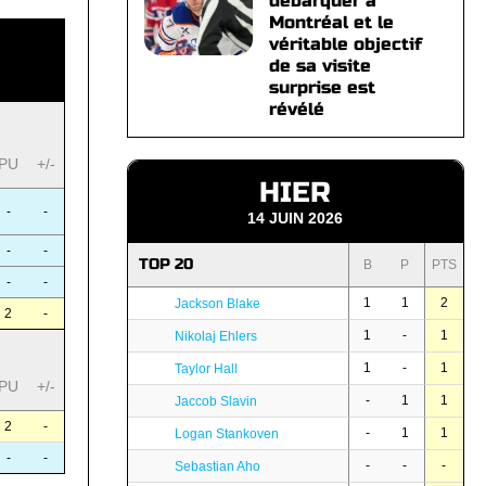
débarquer à
Montréal et le
véritable objectif
de sa visite
surprise est
révélé
PU
+/-
HIER
-
-
14 JUIN 2026
-
-
TOP 20
B
P
PTS
-
-
1
1
2
Jackson Blake
2
-
1
-
1
Nikolaj Ehlers
1
-
1
Taylor Hall
PU
+/-
-
1
1
Jaccob Slavin
2
-
-
1
1
Logan Stankoven
-
-
-
-
-
Sebastian Aho