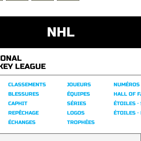
NHL
IONAL
KEY LEAGUE
CLASSEMENTS
JOUEURS
NUMÉROS
BLESSURES
ÉQUIPES
HALL OF 
CAPHIT
SÉRIES
ÉTOILES ·
REPÊCHAGE
LOGOS
ÉTOILES ·
ÉCHANGES
TROPHÉES