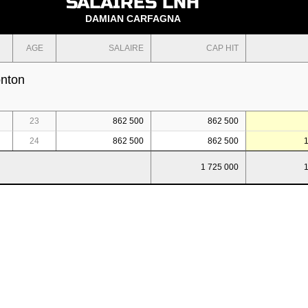
SALAIRES LNH
DAMIAN CARFAGNA
AGE
SALAIRE
CAP HIT
onton
23
862 500
862 500
24
862 500
862 500
1 725 000