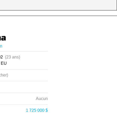
na
on
002
(23 ans)
, EU
her)
Aucun
1 725 000 $