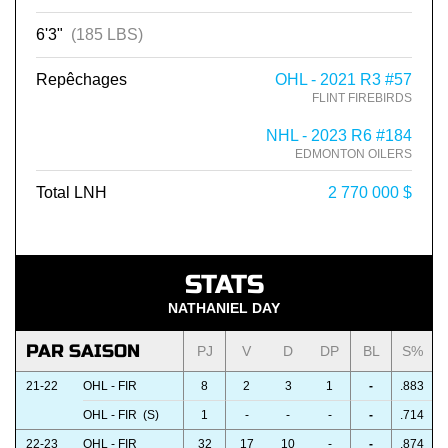
6'3"
(185 LBS)
Repêchages
OHL - 2021 R3 #57
FLINT FIREBIRDS
NHL - 2023 R6 #184
EDMONTON OILERS
Total LNH
2 770 000 $
STATS
NATHANIEL DAY
PAR SAISON
PJ
V
D
DP
BL
S%
21-22
OHL - FIR
8
2
3
1
-
.883
OHL - FIR (S)
1
-
-
-
-
.714
22-23
OHL - FIR
32
17
10
-
-
.874