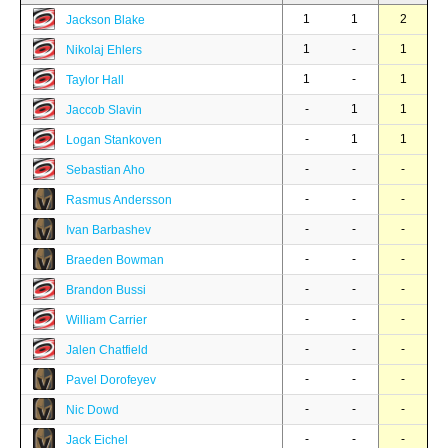
1
1
2
Jackson Blake
1
-
1
Nikolaj Ehlers
1
-
1
Taylor Hall
-
1
1
Jaccob Slavin
-
1
1
Logan Stankoven
-
-
-
Sebastian Aho
-
-
-
Rasmus Andersson
-
-
-
Ivan Barbashev
-
-
-
Braeden Bowman
-
-
-
Brandon Bussi
-
-
-
William Carrier
-
-
-
Jalen Chatfield
-
-
-
Pavel Dorofeyev
-
-
-
Nic Dowd
-
-
-
Jack Eichel