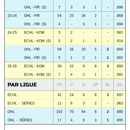
OHL - FIR (S)
7
3
3
1
-
.896
23-24
OHL - FIR
54
25
26
2
-
.868
OHL - FIR (S)
4
-
3
1
-
.894
24-25
ECHL - KOM
3
2
-
-
-
.981
ECHL - KOM (S)
5
2
1
1
-
.914
OHL - FIR
59
26
25
5
2
.894
OHL - FIR (S)
5
1
2
1
1
.902
25-26
ECHL - KOM
39
22
9
8
3
.893
ECHL - KOM (S)
7
4
2
1
-
.991
PAR LIGUE
PJ
V
D
DP
BL
S%
ECHL
42
24
9
8
3
.897
ECHL - SÉRIES
12
6
3
2
-
.963
OHL
153
70
64
8
2
.880
OHL - SÉRIES
17
4
8
3
1
.895