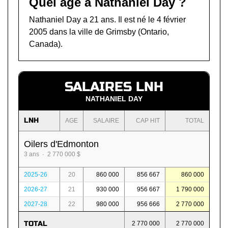
Quel âge a Nathaniel Day ?
Nathaniel Day a 21 ans. Il est né le 4 février
2005 dans la ville de Grimsby (Ontario,
Canada).
SALAIRES LNH
NATHANIEL DAY
LNH
AGE
SALAIRE
CAP HIT
TOTAL
Oilers d'Edmonton
3 ans · 2 770 000 $
2025-26
20
860 000
856 667
860 000
2026-27
21
930 000
956 667
1 790 000
2027-28
22
980 000
956 666
2 770 000
TOTAL
2 770 000
2 770 000