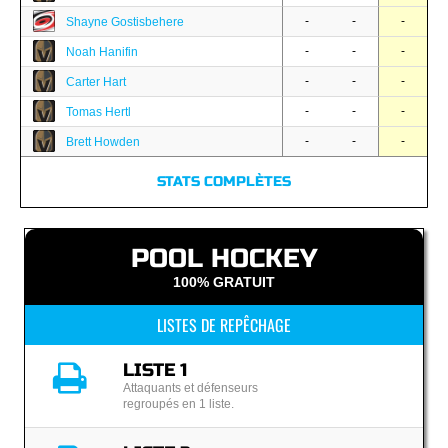
-
-
-
Shayne Gostisbehere
-
-
-
Noah Hanifin
-
-
-
Carter Hart
-
-
-
Tomas Hertl
-
-
-
Brett Howden
STATS COMPLÈTES
POOL HOCKEY
100% GRATUIT
LISTES DE REPÊCHAGE
LISTE 1
Attaquants et défenseurs
regroupés en 1 liste.