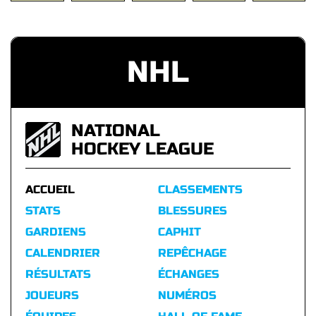
NHL
NATIONAL
HOCKEY LEAGUE
ACCUEIL
CLASSEMENTS
STATS
BLESSURES
GARDIENS
CAPHIT
CALENDRIER
REPÊCHAGE
RÉSULTATS
ÉCHANGES
JOUEURS
NUMÉROS