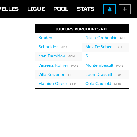
VELLES
LIGUE
POOL
STATS
JOUEURS POPULAIRES NHL
Braden
Nikita Grebenkin
PHI
Schneider
Alex DeBrincat
NYR
DET
Ivan Demidov
S.
MON
Vinzenz Rohrer
Montembeault
MON
MON
Ville Koivunen
Leon Draisaitl
PIT
EDM
Mathieu Olivier
Cole Caufield
CLB
MON