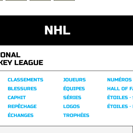
NHL
IONAL
KEY LEAGUE
CLASSEMENTS
JOUEURS
NUMÉROS
BLESSURES
ÉQUIPES
HALL OF 
CAPHIT
SÉRIES
ÉTOILES ·
REPÊCHAGE
LOGOS
ÉTOILES ·
ÉCHANGES
TROPHÉES