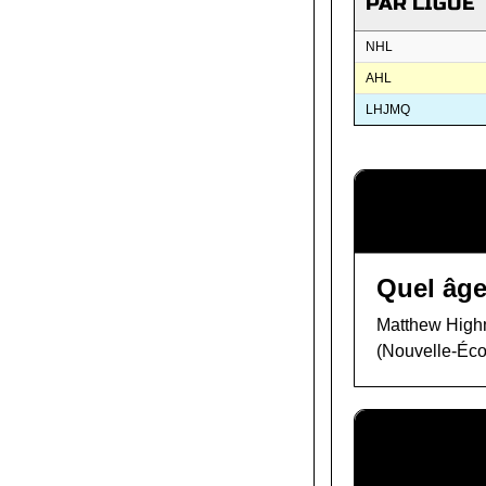
PAR LIGUE
NHL
AHL
LHJMQ
Quel âge
Matthew Highmo
(Nouvelle-Éco