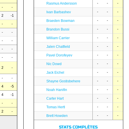
-
-
-
Rasmus Andersson
-
-
-
-
-
Ivan Barbashev
2
-1
-
-
-
Braeden Bowman
-
-
-
-
-
Brandon Bussi
-
-
-
-
-
William Carrier
-
-
-
-
-
Jalen Chatfield
-
-
-
-
-
Pavel Dorofeyev
-
-
-
-
-
Nic Dowd
2
-
-
-
-
Jack Eichel
-
-
-
-
-
Shayne Gostisbehere
4
-5
-
-
-
Noah Hanifin
4
-1
-
-
-
Carter Hart
-
-
-
-
-
Tomas Hertl
2
-
-
-
-
Brett Howden
STATS COMPLÈTES