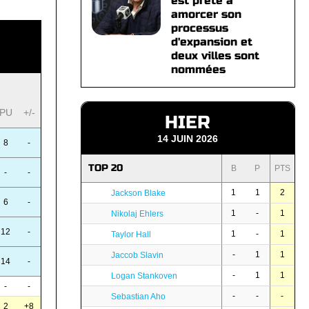
est prête à
amorcer son
processus
d'expansion et
deux villes sont
nommées
PU
+/-
HIER
14 JUIN 2026
8
-
TOP 20
B
P
PTS
-
-
1
1
2
Jackson Blake
6
-
1
-
1
Nikolaj Ehlers
12
-
1
-
1
Taylor Hall
-
1
1
Jaccob Slavin
14
-
-
1
1
Logan Stankoven
-
-
-
-
-
Sebastian Aho
2
+8