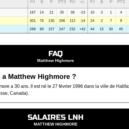
PJ
B
P
PTS
PU
+/-
PJ
B
P
PTS
187
14
21
35
38
-13
10
3
1
4
301
76
130
206
112
-14
24
2
7
9
289
90
157
247
232
+42
44
15
30
45
FAQ
Matthew Highmore
 a Matthew Highmore ?
re a 30 ans. Il est né le 27 février 1996 dans la ville de Halifa
sse, Canada).
SALAIRES LNH
MATTHEW HIGHMORE