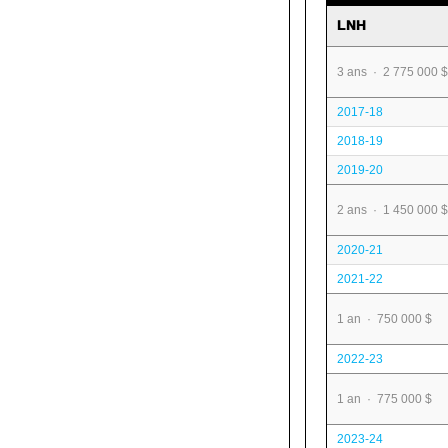
LNH
3 ans · 2 775 000 $
2017-18
2018-19
2019-20
2 ans · 1 450 000 $
2020-21
2021-22
1 an · 750 000 $
2022-23
1 an · 775 000 $
2023-24