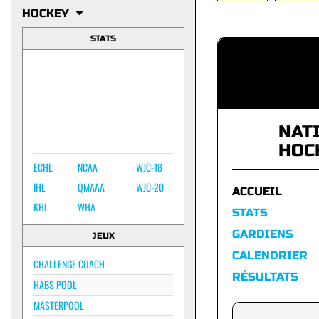
HOCKEY
STATS
NAT
HOC
ECHL
NCAA
WJC-18
IHL
QMAAA
WJC-20
ACCUEIL
KHL
WHA
STATS
GARDIENS
JEUX
CALENDRIER
CHALLENGE COACH
RÉSULTATS
HABS POOL
MASTERPOOL