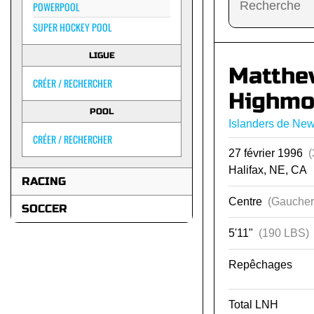
POWERPOOL
SUPER HOCKEY POOL
LIGUE
Matthe
CRÉER / RECHERCHER
Highmo
POOL
Islanders de New
CRÉER / RECHERCHER
27 février 1996
(
Halifax, NE, CA
RACING
Centre
(Gaucher
SOCCER
5'11"
(190 LBS)
Repêchages
Total LNH