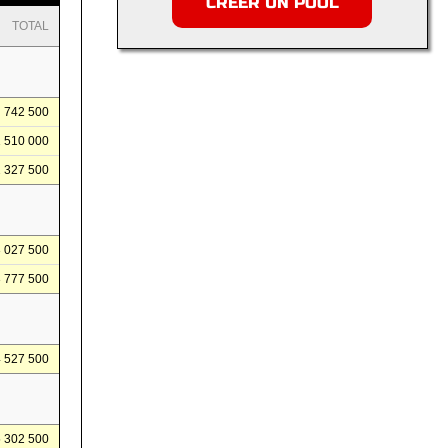
CRÉER UN POOL
TOTAL
742 500
1 510 000
2 327 500
3 027 500
3 777 500
4 527 500
5 302 500