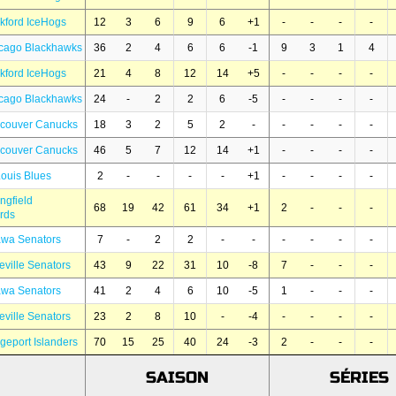
kford IceHogs
12
3
6
9
6
+1
-
-
-
-
cago Blackhawks
36
2
4
6
6
-1
9
3
1
4
kford IceHogs
21
4
8
12
14
+5
-
-
-
-
cago Blackhawks
24
-
2
2
6
-5
-
-
-
-
ncouver Canucks
18
3
2
5
2
-
-
-
-
-
ncouver Canucks
46
5
7
12
14
+1
-
-
-
-
Louis Blues
2
-
-
-
-
+1
-
-
-
-
ngfield
68
19
42
61
34
+1
2
-
-
-
rds
awa Senators
7
-
2
2
-
-
-
-
-
-
eville Senators
43
9
22
31
10
-8
7
-
-
-
awa Senators
41
2
4
6
10
-5
1
-
-
-
eville Senators
23
2
8
10
-
-4
-
-
-
-
geport Islanders
70
15
25
40
24
-3
2
-
-
-
SAISON
SÉRIES