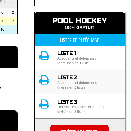
PU
+/-
6
-2
POOL HOCKEY
10
+3
100% GRATUIT
40
-
LISTES DE REPÊCHAGE
LISTE 1
Attaquants et défenseurs
regroupés en 1 liste.
LISTE 2
Attaquants et défenseurs
x
divisés en 2 listes.
LISTE 3
Défenseurs, ailiers et centres
divisés en 3 listes.