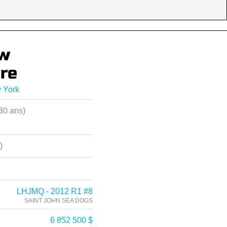
w
re
 York
30 ans)
)
LHJMQ - 2012 R1 #8
SAINT JOHN SEA DOGS
6 852 500 $