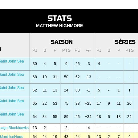
STATS
MATTHEW HIGHMORE
SAISON
SÉRIES
N
PJ
B
P
PTS
PU
+/-
PJ
B
P
PTS
aint John Sea
30
4
5
9
26
-3
4
-
-
-
aint John Sea
68
19
31
50
62
-13
-
-
-
-
aint John Sea
62
11
13
24
60
-1
5
-
1
1
aint John Sea
65
22
53
75
38
+25
17
9
11
20
aint John Sea
64
34
55
89
46
+34
18
6
18
24
cago Blackhawks
13
2
-
2
-
-4
-
-
-
-
kford IceHogs
64
24
19
43
24
-6
13
2
7
9