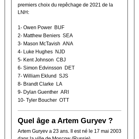
premiers choix du repêchage de 2021 de la
LNH:
1-
Owen Power
BUF
2-
Matthew Beniers
SEA
3-
Mason McTavish
ANA
4-
Luke Hughes
NJD
5-
Kent Johnson
CBJ
6-
Simon Edvinsson
DET
7-
William Eklund
SJS
8-
Brandt Clarke
LA
9-
Dylan Guenther
ARI
10-
Tyler Boucher
OTT
Quel âge a Artem Guryev ?
Artem Guryev a 23 ans. Il est né le 17 mai 2003
dans la ville de Moscow (Russie).