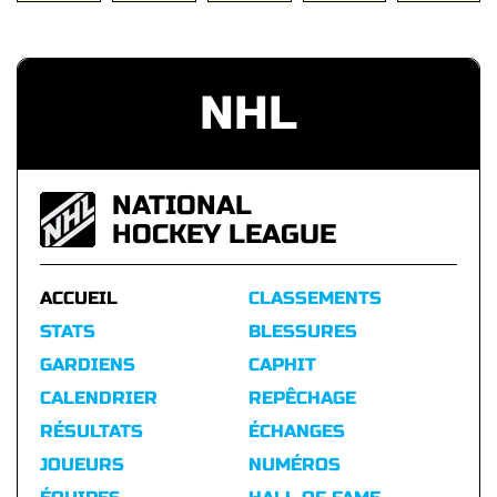
NHL
NATIONAL
HOCKEY LEAGUE
ACCUEIL
CLASSEMENTS
STATS
BLESSURES
GARDIENS
CAPHIT
CALENDRIER
REPÊCHAGE
RÉSULTATS
ÉCHANGES
JOUEURS
NUMÉROS