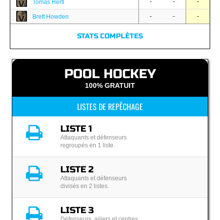
-
-
-
Tomas Hertl
-
-
-
Brett Howden
STATS COMPLÈTES
POOL HOCKEY
100% GRATUIT
LISTES DE REPÊCHAGE
LISTE 1
Attaquants et défenseurs
regroupés en 1 liste.
LISTE 2
Attaquants et défenseurs
divisés en 2 listes.
LISTE 3
Défenseurs, ailiers et centres