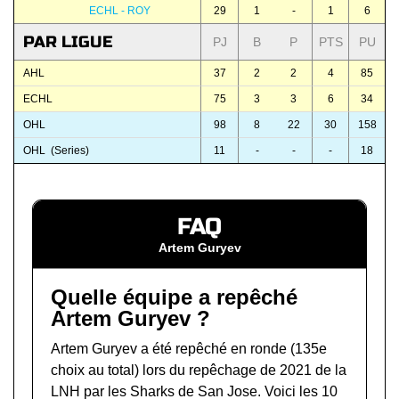
ECHL - ROY
29
1
-
1
6
PAR LIGUE
PJ
B
P
PTS
PU
AHL
37
2
2
4
85
ECHL
75
3
3
6
34
OHL
98
8
22
30
158
OHL (Series)
11
-
-
-
18
FAQ
Artem Guryev
Quelle équipe a repêché
Artem Guryev ?
Artem Guryev a été repêché en ronde (135e
choix au total) lors du
repêchage de 2021 de la
LNH
par les Sharks de San Jose. Voici les 10