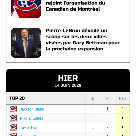
rejoint l'organisation du
Canadien de Montréal
Pierre LeBrun dévoile un
scoop sur les deux villes
visées par Gary Bettman pour
la prochaine expansion
HIER
14 JUIN 2026
TOP 20
B
P
PTS
1
1
2
Jackson Blake
1
-
1
Nikolaj Ehlers
1
-
1
Taylor Hall