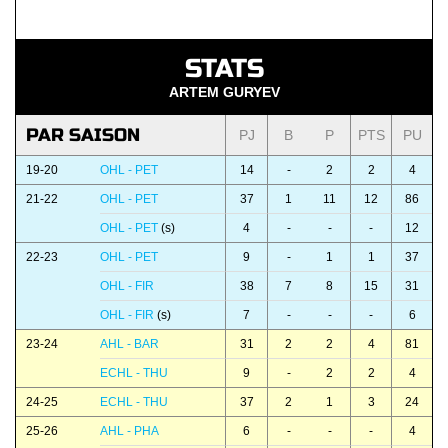
STATS
ARTEM GURYEV
PAR SAISON
PJ
B
P
PTS
PU
19-20
OHL - PET
14
-
2
2
4
21-22
OHL - PET
37
1
11
12
86
OHL - PET
(s)
4
-
-
-
12
22-23
OHL - PET
9
-
1
1
37
OHL - FIR
38
7
8
15
31
OHL - FIR
(s)
7
-
-
-
6
23-24
AHL - BAR
31
2
2
4
81
ECHL - THU
9
-
2
2
4
24-25
ECHL - THU
37
2
1
3
24
25-26
AHL - PHA
6
-
-
-
4