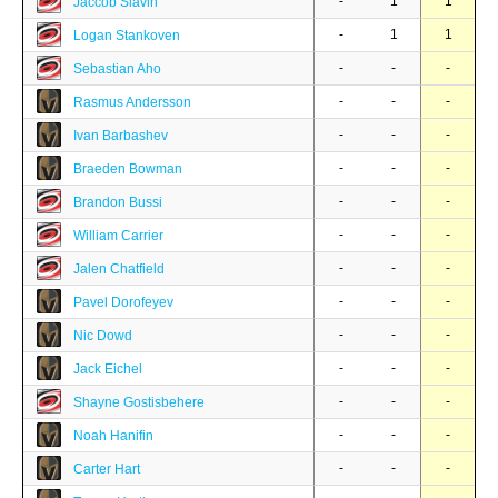
-
1
1
Jaccob Slavin
-
1
1
Logan Stankoven
-
-
-
Sebastian Aho
-
-
-
Rasmus Andersson
-
-
-
Ivan Barbashev
-
-
-
Braeden Bowman
-
-
-
Brandon Bussi
-
-
-
William Carrier
-
-
-
Jalen Chatfield
-
-
-
Pavel Dorofeyev
-
-
-
Nic Dowd
-
-
-
Jack Eichel
-
-
-
Shayne Gostisbehere
-
-
-
Noah Hanifin
-
-
-
Carter Hart