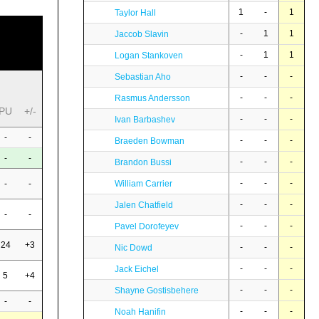
1
-
1
Taylor Hall
-
1
1
Jaccob Slavin
-
1
1
Logan Stankoven
-
-
-
Sebastian Aho
-
-
-
Rasmus Andersson
PU
+/-
-
-
-
Ivan Barbashev
-
-
-
-
-
Braeden Bowman
-
-
-
-
-
Brandon Bussi
-
-
-
William Carrier
-
-
-
-
-
Jalen Chatfield
-
-
-
-
-
Pavel Dorofeyev
24
+3
-
-
-
Nic Dowd
-
-
-
Jack Eichel
5
+4
-
-
-
Shayne Gostisbehere
-
-
-
-
-
Noah Hanifin