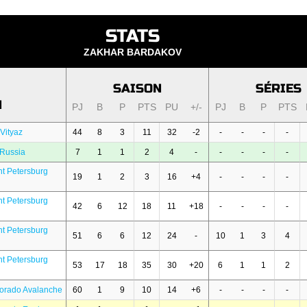
STATS
ZAKHAR BARDAKOV
SAISON
SÉRIES
N
PJ
B
P
PTS
PU
+/-
PJ
B
P
PTS
Vityaz
44
8
3
11
32
-2
-
-
-
-
 Russia
7
1
1
2
4
-
-
-
-
-
nt Petersburg
19
1
2
3
16
+4
-
-
-
-
nt Petersburg
42
6
12
18
11
+18
-
-
-
-
nt Petersburg
51
6
6
12
24
-
10
1
3
4
nt Petersburg
53
17
18
35
30
+20
6
1
1
2
orado Avalanche
60
1
9
10
14
+6
-
-
-
-