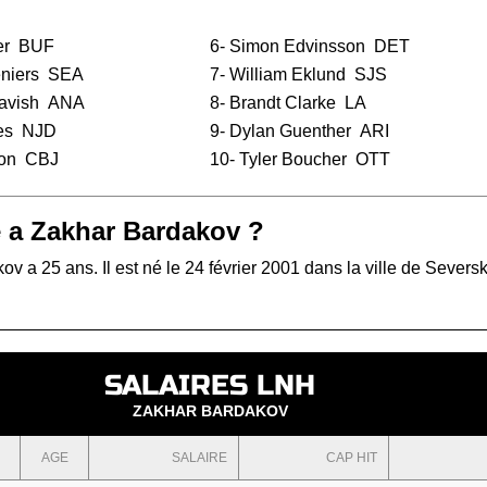
r
BUF
6-
Simon Edvinsson
DET
niers
SEA
7-
William Eklund
SJS
avish
ANA
8-
Brandt Clarke
LA
es
NJD
9-
Dylan Guenther
ARI
on
CBJ
10-
Tyler Boucher
OTT
 a Zakhar Bardakov ?
v a 25 ans. Il est né le 24 février 2001 dans la ville de Severs
SALAIRES LNH
ZAKHAR BARDAKOV
AGE
SALAIRE
CAP HIT