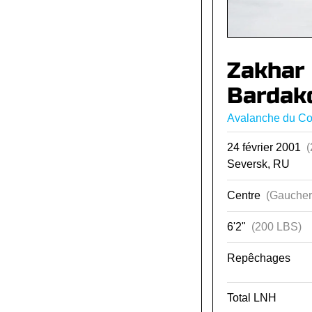
Zakhar
Bardak
Avalanche du Co
24 février 2001
(
Seversk, RU
Centre
(Gaucher
6'2"
(200 LBS)
Repêchages
Total LNH