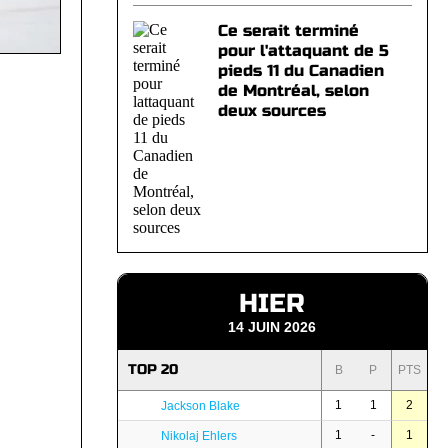
Ce serait terminé
pour l'attaquant de 5
pieds 11 du Canadien
de Montréal, selon
deux sources
HIER
14 JUIN 2026
TOP 20
B
P
PTS
1
1
2
Jackson Blake
1
-
1
Nikolaj Ehlers