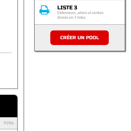
LISTE 3
Défenseurs, ailiers et centres
divisés en 3 listes.
CRÉER UN POOL
k
TOTAL