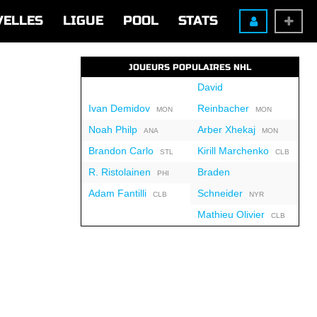
VELLES
LIGUE
POOL
STATS
JOUEURS POPULAIRES NHL
David
Ivan Demidov
Reinbacher
MON
MON
Noah Philp
Arber Xhekaj
ANA
MON
Brandon Carlo
Kirill Marchenko
STL
CLB
R. Ristolainen
Braden
PHI
Adam Fantilli
Schneider
CLB
NYR
Mathieu Olivier
CLB