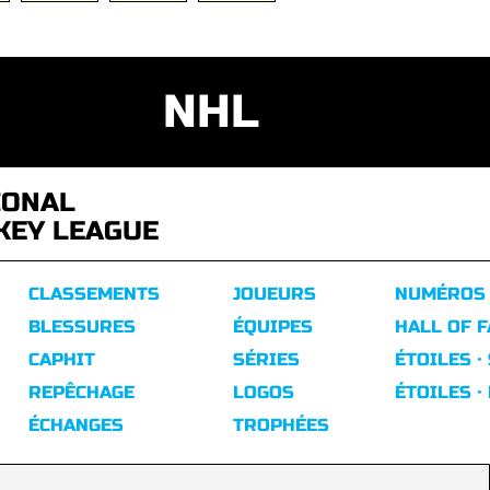
NHL
IONAL
KEY LEAGUE
CLASSEMENTS
JOUEURS
NUMÉROS
BLESSURES
ÉQUIPES
HALL OF 
CAPHIT
SÉRIES
ÉTOILES ·
REPÊCHAGE
LOGOS
ÉTOILES ·
ÉCHANGES
TROPHÉES