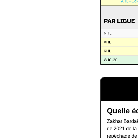
AHL - Col
PAR LIGUE
NHL
AHL
KHL
WJC-20
Quelle é
Zakhar Bardak
de 2021 de l
repêchage de