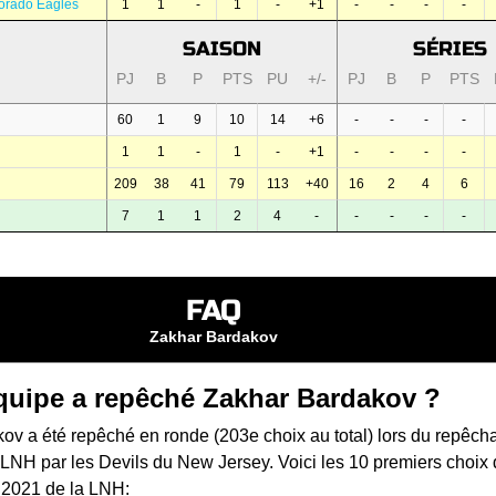
orado Eagles
1
1
-
1
-
+1
-
-
-
-
SAISON
SÉRIES
PJ
B
P
PTS
PU
+/-
PJ
B
P
PTS
60
1
9
10
14
+6
-
-
-
-
1
1
-
1
-
+1
-
-
-
-
209
38
41
79
113
+40
16
2
4
6
7
1
1
2
4
-
-
-
-
-
FAQ
Zakhar Bardakov
quipe a repêché Zakhar Bardakov ?
ov a été repêché en ronde (203e choix au total) lors du
repêch
a LNH
par les Devils du New Jersey. Voici les 10 premiers choix
 2021 de la LNH: