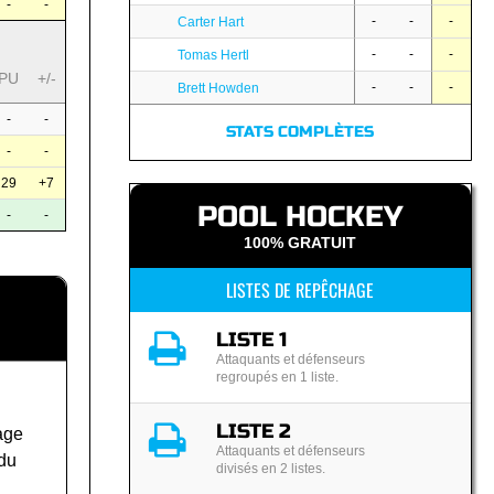
-
-
-
-
-
Carter Hart
-
-
-
Tomas Hertl
PU
+/-
-
-
-
Brett Howden
-
-
STATS COMPLÈTES
-
-
29
+7
POOL HOCKEY
-
-
100% GRATUIT
LISTES DE REPÊCHAGE
LISTE 1
Attaquants et défenseurs
regroupés en 1 liste.
LISTE 2
age
Attaquants et défenseurs
 du
divisés en 2 listes.