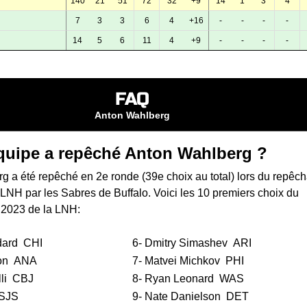
140
21
51
72
32
+9
14
1
3
4
7
3
3
6
4
+16
-
-
-
-
14
5
6
11
4
+9
-
-
-
-
FAQ
Anton Wahlberg
quipe a repêché Anton Wahlberg ?
g a été repêché en 2e ronde (39e choix au total) lors du
repêc
a LNH
par les Sabres de Buffalo. Voici les 10 premiers choix du
 2023 de la LNH:
dard
CHI
6-
Dmitry Simashev
ARI
on
ANA
7-
Matvei Michkov
PHI
li
CBJ
8-
Ryan Leonard
WAS
SJS
9-
Nate Danielson
DET