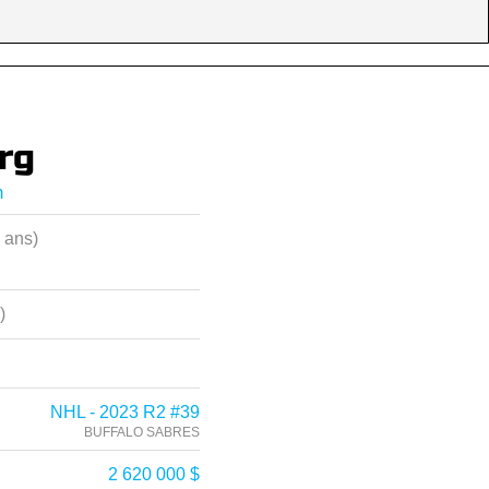
rg
m
 ans)
)
NHL - 2023 R2 #39
BUFFALO SABRES
2 620 000 $