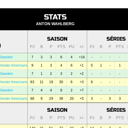
STATS
ANTON WAHLBERG
SAISON
SÉRIES
N
PJ
B
P
PTS
PU
+/-
PJ
B
P
PTS
 Sweden
7
3
3
6
4
+16
-
-
-
-
hester Americans
9
1
3
4
6
+1
5
1
-
1
 Sweden
7
1
2
3
2
+2
-
-
-
-
hester Americans
63
11
19
30
6
+3
6
-
-
-
 Sweden
7
4
4
8
2
+7
-
-
-
-
hester Americans
68
9
29
38
20
+5
3
-
3
3
SAISON
SÉRIES
PJ
B
P
PTS
PU
+/-
PJ
B
P
PTS