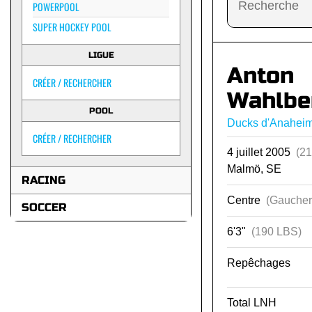
POWERPOOL
SUPER HOCKEY POOL
LIGUE
Anton
CRÉER / RECHERCHER
Wahlbe
POOL
Ducks d'Anahei
CRÉER / RECHERCHER
4 juillet 2005
(21
Malmö, SE
RACING
Centre
(Gaucher
SOCCER
6'3"
(190 LBS)
Repêchages
Total LNH