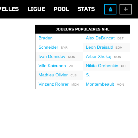
VELLES
LIGUE
POOL
STATS
JOUEURS POPULAIRES NHL
Braden
Alex DeBrincat
DET
Schneider
Leon Draisaitl
NYR
EDM
Ivan Demidov
Arber Xhekaj
MON
MON
Ville Koivunen
Nikita Grebenkin
PIT
PHI
Mathieu Olivier
S.
CLB
Vinzenz Rohrer
Montembeault
MON
MON