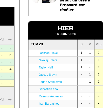
début de l'été à
Brossard est
révélée
HIER
14 JUIN 2026
PU
+/-
TOP 20
B
P
PTS
-
-
1
1
2
Jackson Blake
-
+1
1
-
1
Nikolaj Ehlers
-
-
1
-
1
Taylor Hall
-
-4
-
1
1
Jaccob Slavin
-
-
-
1
1
Logan Stankoven
-
-
-
-
-
Sebastian Aho
-
-
-
Rasmus Andersson
PU
+/-
-
-
-
Ivan Barbashev