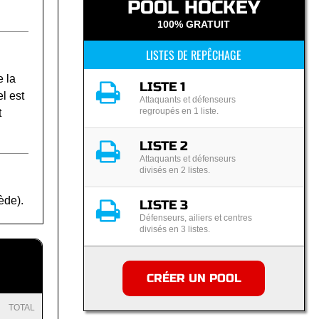
POOL HOCKEY
100% GRATUIT
LISTES DE REPÊCHAGE
 la
LISTE 1
l est
Attaquants et défenseurs
regroupés en 1 liste.
t
LISTE 2
Attaquants et défenseurs
divisés en 2 listes.
ède).
LISTE 3
Défenseurs, ailiers et centres
divisés en 3 listes.
CRÉER UN POOL
TOTAL