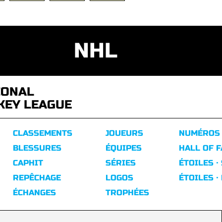
NHL
IONAL
KEY LEAGUE
CLASSEMENTS
JOUEURS
NUMÉROS
BLESSURES
ÉQUIPES
HALL OF 
CAPHIT
SÉRIES
ÉTOILES ·
REPÊCHAGE
LOGOS
ÉTOILES ·
ÉCHANGES
TROPHÉES