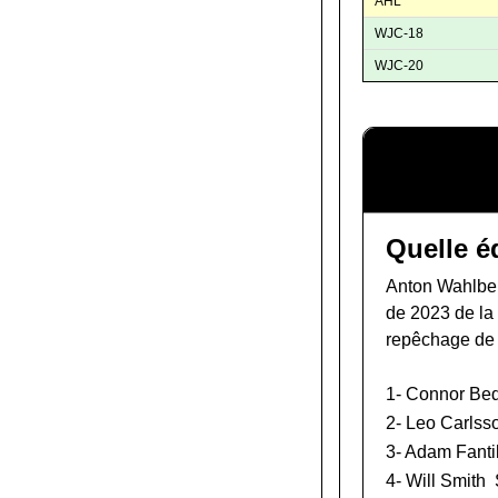
AHL
WJC-18
WJC-20
Quelle é
Anton Wahlber
de 2023 de l
repêchage de
1-
Connor Be
2-
Leo Carlss
3-
Adam Fantil
4-
Will Smith