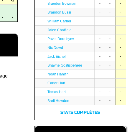
-
-3
-
-
-
Braeden Bowman
-
-
-
-
-
Brandon Bussi
-
-
-
-
-
William Carrier
-
-
-
Jalen Chatfield
-
-
-
Pavel Dorofeyev
-
-
-
Nic Dowd
-
-
-
Jack Eichel
-
-
-
Shayne Gostisbehere
-
-
-
Noah Hanifin
hage
-
-
-
Carter Hart
-
-
-
Tomas Hertl
-
-
-
Brett Howden
STATS COMPLÈTES