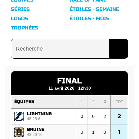
SÉRIES
ÉTOILES · SEMAINE
LOGOS
ÉTOILES · MOIS
TROPHÉES
FINAL
11 avril 2026 12h30
ÉQUIPES
1
2
3
TOT
LIGHTNING
2
0
0
2
48-25-6
BRUINS
1
0
1
0
43-26-10