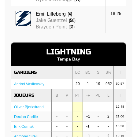
(4)
18:25
Emil Lilleberg
(50)
Jake Guentzel
(31)
Brayden Point
LIGHTNING
Tampa Bay
GARDIENS
LC
BC
S
S%
T
20
1
19
.952
Andrei Vasilevskiy
59:57
JOUEURS
B
P
PT
+/-
PU
L
T
-
-
-
-
-
-
Oliver Bjorkstrand
12:48
-
-
-
+1
-
2
Declan Carlile
21:00
-
-
-
-1
-
-
Erik Cernak
13:38
-
-
-
+1
-
2
Anthony Cirelli
19:15