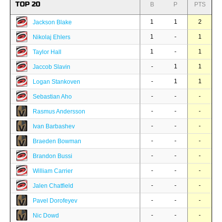
TOP 20
B
P
PTS
1
1
2
Jackson Blake
1
-
1
Nikolaj Ehlers
1
-
1
Taylor Hall
-
1
1
Jaccob Slavin
-
1
1
Logan Stankoven
-
-
-
Sebastian Aho
-
-
-
Rasmus Andersson
-
-
-
Ivan Barbashev
-
-
-
Braeden Bowman
-
-
-
Brandon Bussi
-
-
-
William Carrier
-
-
-
Jalen Chatfield
-
-
-
Pavel Dorofeyev
-
-
-
Nic Dowd