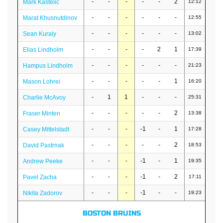
-
-
-
-
-
2
Mark Kastelic
12:12
-
-
-
-
-
-
Marat Khusnutdinov
12:55
-
-
-
-
-
-
Sean Kuraly
13:02
-
-
-
-
2
1
Elias Lindholm
17:39
-
-
-
-
-
-
Hampus Lindholm
21:23
-
-
-
-
-
1
Mason Lohrei
16:20
-
1
1
-
-
-
Charlie McAvoy
25:31
-
-
-
-
-
2
Fraser Minten
13:38
-
-
-
-1
-
1
Casey Mittelstadt
17:28
-
-
-
-
-
2
David Pastrnak
18:53
-
-
-
-1
-
1
Andrew Peeke
19:35
-
-
-
-1
-
2
Pavel Zacha
17:11
-
-
-
-1
-
-
Nikita Zadorov
19:23
BOSTON BRUINS