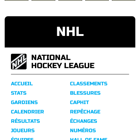
NHL
NATIONAL
HOCKEY LEAGUE
ACCUEIL
CLASSEMENTS
STATS
BLESSURES
GARDIENS
CAPHIT
CALENDRIER
REPÊCHAGE
RÉSULTATS
ÉCHANGES
JOUEURS
NUMÉROS
ÉQUIPES
HALL OF FAME