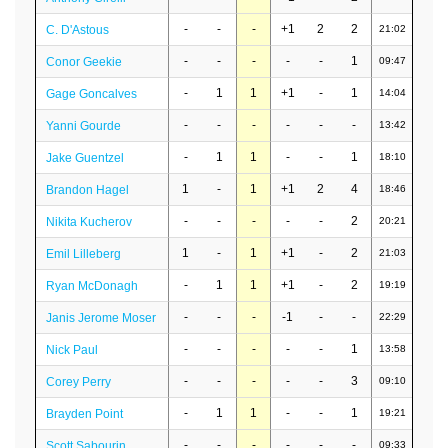
-
-
-
+1
2
2
C. D'Astous
21:02
-
-
-
-
-
1
Conor Geekie
09:47
-
1
1
+1
-
1
Gage Goncalves
14:04
-
-
-
-
-
-
Yanni Gourde
13:42
-
1
1
-
-
1
Jake Guentzel
18:10
1
-
1
+1
2
4
Brandon Hagel
18:46
-
-
-
-
-
2
Nikita Kucherov
20:21
1
-
1
+1
-
2
Emil Lilleberg
21:03
-
1
1
+1
-
2
Ryan McDonagh
19:19
-
-
-
-1
-
-
Janis Jerome Moser
22:29
-
-
-
-
-
1
Nick Paul
13:58
-
-
-
-
-
3
Corey Perry
09:10
-
1
1
-
-
1
Brayden Point
19:21
-
-
-
-
-
-
Scott Sabourin
09:33