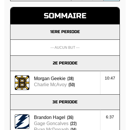
SOMMAIRE
1ERE PERIODE
--- AUCUN BUT ---
2E PERIODE
(38)
10:47
Morgan Geekie
(50)
Charlie McAvoy
3E PERIODE
(36)
6:37
Brandon Hagel
(22)
Gage Goncalves
(14)
Ryan McDonagh