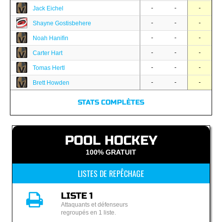
-
-
-
Jack Eichel
-
-
-
Shayne Gostisbehere
-
-
-
Noah Hanifin
-
-
-
Carter Hart
-
-
-
Tomas Hertl
-
-
-
Brett Howden
STATS COMPLÈTES
POOL HOCKEY
100% GRATUIT
LISTES DE REPÊCHAGE
LISTE 1
Attaquants et défenseurs
regroupés en 1 liste.