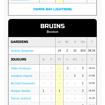
TAMPA BAY LIGHTNING
BRUINS
Boston
GARDIENS
LC
BC
S
S%
T
24
2
22
.923
58:34
Jeremy Swayman
JOUEURS
B
P
PT
+/-
PU
L
T
-
-
-
-1
-
3
Viktor Arvidsson
16:01
-
-
-
-
2
2
Jonathan Aspirot
17:06
-
-
-
-
-
1
Michael Eyssimont
10:50
1
-
1
-
-
2
Morgan Geekie
16:54
-
-
-
-
-
-
Tanner Jeannot
11:25