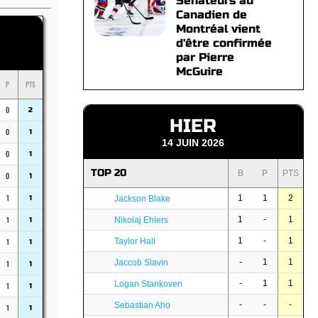
Sénateurs au
Canadien de
Montréal vient
d'être confirmée
par Pierre
McGuire
P
PTS
0
2
HIER
0
1
14 JUIN 2026
0
1
TOP 20
B
P
PTS
0
1
1
1
1
2
1
Jackson Blake
1
1
-
1
Nikolaj Ehlers
1
1
-
1
1
Taylor Hall
1
-
1
1
Jaccob Slavin
1
1
-
1
1
Logan Stankoven
1
1
-
-
-
Sebastian Aho
1
1