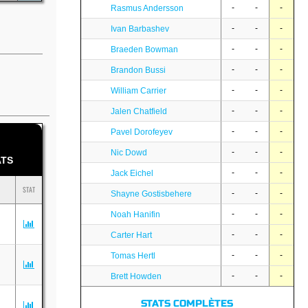
-
-
-
Rasmus Andersson
-
-
-
Ivan Barbashev
-
-
-
Braeden Bowman
-
-
-
Brandon Bussi
-
-
-
William Carrier
-
-
-
Jalen Chatfield
-
-
-
Pavel Dorofeyev
-
-
-
Nic Dowd
TS
-
-
-
Jack Eichel
STAT
-
-
-
Shayne Gostisbehere
-
-
-
Noah Hanifin
-
-
-
Carter Hart
-
-
-
Tomas Hertl
-
-
-
Brett Howden
STATS COMPLÈTES