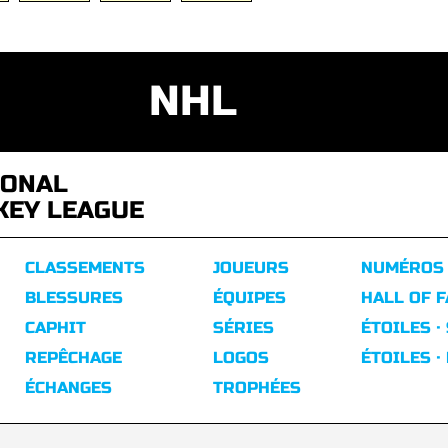
NHL
IONAL
KEY LEAGUE
CLASSEMENTS
JOUEURS
NUMÉROS
BLESSURES
ÉQUIPES
HALL OF 
CAPHIT
SÉRIES
ÉTOILES ·
REPÊCHAGE
LOGOS
ÉTOILES ·
ÉCHANGES
TROPHÉES