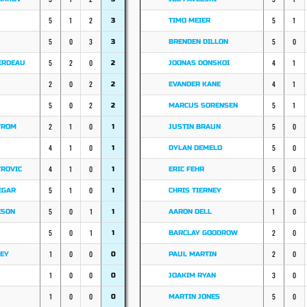
5
1
2
5
1
3
TIMO MEIER
5
0
3
5
0
3
BRENDEN DILLON
5
2
0
4
1
ERDEAU
2
JOONAS DONSKOI
2
0
2
4
1
2
EVANDER KANE
5
0
2
5
1
2
MARCUS SORENSEN
2
1
0
5
0
TROM
1
JUSTIN BRAUN
4
1
0
5
0
1
DYLAN DEMELO
4
1
0
5
0
TROVIC
1
ERIC FEHR
5
1
0
5
0
EGAR
1
CHRIS TIERNEY
5
0
1
1
0
ESON
1
AARON DELL
5
0
1
2
0
1
BARCLAY GOODROW
1
0
0
2
0
LEY
0
PAUL MARTIN
1
0
0
3
0
0
JOAKIM RYAN
1
0
0
5
0
0
MARTIN JONES