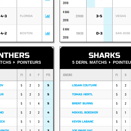
2018
4 MAI
22H00
4-3
3-5
FLORIDA
VEGAS
2018
6 MAI
19H30
4-2
0-3
BOSTON
SAN JOSE
2018
NTHERS
SHARKS
MATCHS
POINTEURS
5 DERN. MATCHS
POINTEU
PJ
B
P
PTS
JOUEURS
PJ
B
5
2
3
5
2
OV
5
LOGAN COUTURE
5
2
3
5
3
UR
5
TOMAS HERTL
5
1
4
5
2
5
BRENT BURNS
5
2
2
5
1
NO
4
MIKKEL BOEDKER
5
1
3
5
1
ECK
4
KEVIN LABANC
3
1
2
5
1
ARKOV
3
JOE PAVELSKI