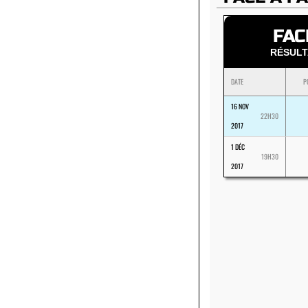
FAC
RÉSUL
DATE
P
16 NOV
22H30
2017
1 DÉC
19H30
2017