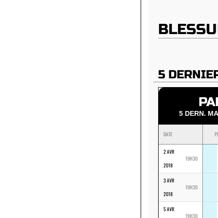
BLESSU
5 DERNIE
PA
5 DERN. 
DATE
P
2 AVR
19H30
2018
3 AVR
19H30
2018
5 AVR
19H30