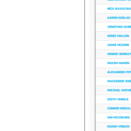
NICK BJUGSTAD
AARON EKBLAD
JONATHAN HUB
DENIS MALGIN
JAMIE MCGINN
HENRIK BORGS
MAXIM MAMIN
ALEXANDER PE
MACKENZIE WE
MICHAEL MATH
KEITH YANDLE
CONNOR BRICK
IAN MCCOSHEN
RADIM VRBATA