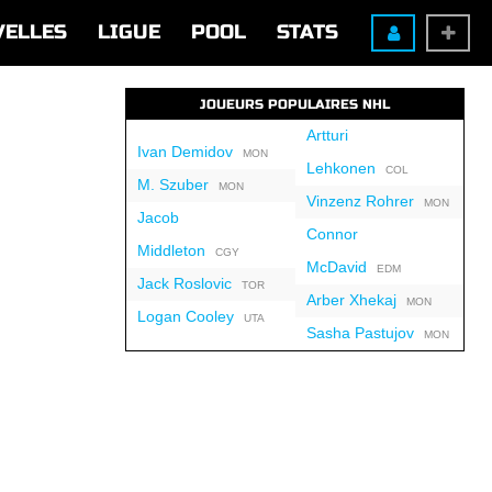
VELLES
LIGUE
POOL
STATS
JOUEURS POPULAIRES NHL
Artturi
Ivan Demidov
MON
Lehkonen
COL
M. Szuber
MON
Vinzenz Rohrer
MON
Jacob
Connor
Middleton
CGY
McDavid
EDM
Jack Roslovic
TOR
Arber Xhekaj
MON
Logan Cooley
UTA
Sasha Pastujov
MON