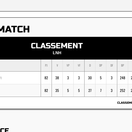
MATCH
CLASSEMENT
LNH
PJ
V
VP
VF
D
DP
DF
BP
82
38
3
3
30
5
3
248
0)
82
35
5
5
27
7
3
252
CLASSEM
ACE