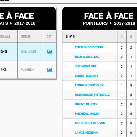
E À FACE
FACE À FACE
TATS
2017-2018
POINTEURS
2017-2018
TOP 10
OINTAGES
ENDROIT
STAT
PJ
B
2
2
COLTON SCEVIOUR
2-0
SAN JOSE
2
1
NICK BJUGSTAD
2
1
JOE PAVELSKI
1-2
FLORIDA
2
1
CHRIS TIERNEY
1
0
CONNOR BRICKLEY
1
0
ALEXANDER PETROVIC
2
0
BRENT BURNS
2
0
MICHEAL HALEY
2
0
MELKER KARLSSON
2
0
JAMIE MCGINN