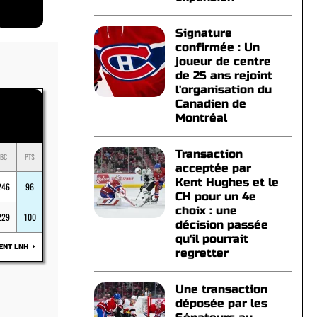
Signature
confirmée : Un
joueur de centre
de 25 ans rejoint
l'organisation du
Canadien de
Montréal
Transaction
BC
PTS
acceptée par
Kent Hughes et le
246
96
CH pour un 4e
choix : une
229
100
décision passée
qu'il pourrait
ENT LNH
regretter
Une transaction
déposée par les