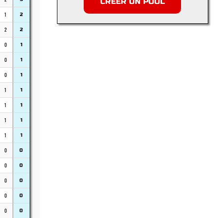
CRÉER UN POOL
1
2
2
2
0
1
0
1
0
1
1
1
1
1
1
1
1
1
0
0
0
0
0
0
0
0
0
0