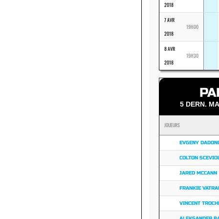
2018
7 AVR
19H00
2018
8 AVR
19H30
2018
PA
5 DERN. 
JOUEURS
EVGENY DADON
COLTON SCEVIO
JARED MCCANN
FRANKIE VATRA
VINCENT TROCH
ALEKSANDER B