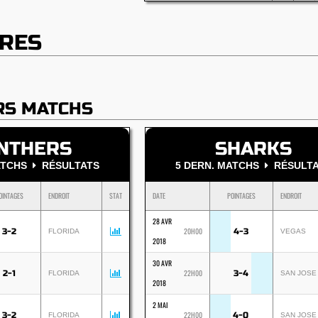
RES
RS MATCHS
NTHERS
SHARKS
MATCHS
RÉSULTATS
5 DERN. MATCHS
RÉSULTA
OINTAGES
ENDROIT
STAT
DATE
POINTAGES
ENDROIT
28 AVR
20H00
3-2
4-3
FLORIDA
VEGAS
2018
30 AVR
22H00
2-1
3-4
FLORIDA
SAN JOSE
2018
2 MAI
22H00
3-2
4-0
FLORIDA
SAN JOSE