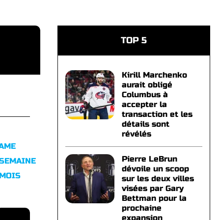
TOP 5
Kirill Marchenko
aurait obligé
Columbus à
accepter la
transaction et les
détails sont
révélés
FAME
Pierre LeBrun
 SEMAINE
dévoile un scoop
 MOIS
sur les deux villes
visées par Gary
Bettman pour la
prochaine
expansion