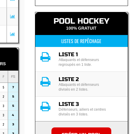
POOL HOCKEY
100% GRATUIT
LISTES DE REPÊCHAGE
LISTE 1
Attaquants et défenseurs
RS
regroupés en 1 liste.
P
PTS
LISTE 2
Attaquants et défenseurs
5
7
divisés en 2 listes.
2
5
LISTE 3
3
5
Défenseurs, ailiers et centres
divisés en 3 listes.
3
4
2
3
2
3