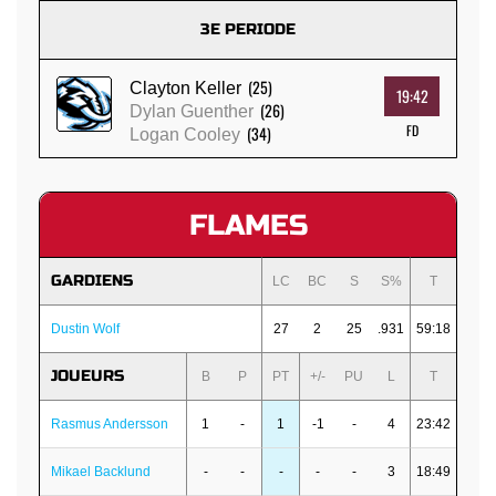
3E PERIODE
(25)
Clayton Keller
19:42
(26)
Dylan Guenther
FD
(34)
Logan Cooley
FLAMES
GARDIENS
LC
BC
S
S%
T
Dustin Wolf
27
2
25
.931
59:18
JOUEURS
B
P
PT
+/-
PU
L
T
Rasmus Andersson
1
-
1
-1
-
4
23:42
Mikael Backlund
-
-
-
-
-
3
18:49