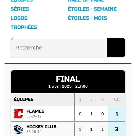
SÉRIES
ÉTOILES · SEMAINE
LOGOS
ÉTOILES · MOIS
TROPHÉES
FINAL
1 avril 2025 21h00
ÉQUIPES
1
2
3
TOT
FLAMES
1
0
1
0
35-26-12
HOCKEY CLUB
3
1
1
1
33-29-12