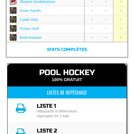
-
-
-
Shayne Gostisbehere
-
-
-
Noah Hanifin
-
-
-
Carter Hart
-
-
-
Tomas Hertl
-
-
-
Brett Howden
STATS COMPLÈTES
POOL HOCKEY
100% GRATUIT
LISTES DE REPÊCHAGE
LISTE 1
Attaquants et défenseurs
regroupés en 1 liste.
LISTE 2