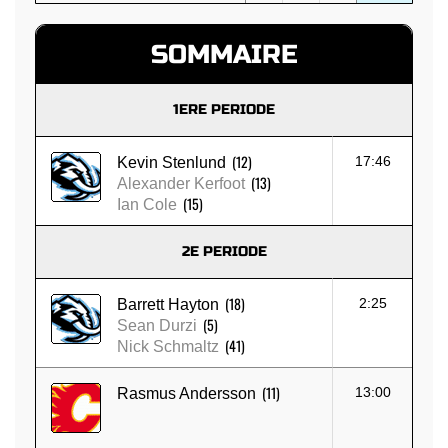
SOMMAIRE
1ERE PERIODE
(12)
17:46
Kevin Stenlund
(13)
Alexander Kerfoot
(15)
Ian Cole
2E PERIODE
(18)
2:25
Barrett Hayton
(5)
Sean Durzi
(41)
Nick Schmaltz
(11)
13:00
Rasmus Andersson