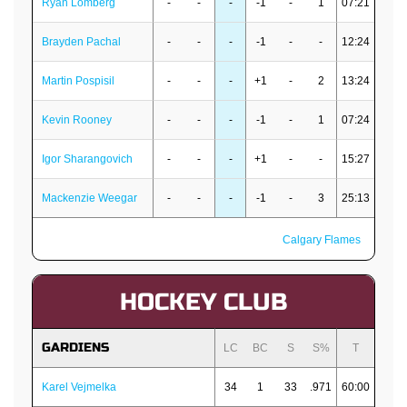
Ryan Lomberg
-
-
-
-1
-
1
07:21
Brayden Pachal
-
-
-
-1
-
-
12:24
Martin Pospisil
-
-
-
+1
-
2
13:24
Kevin Rooney
-
-
-
-1
-
1
07:24
Igor Sharangovich
-
-
-
+1
-
-
15:27
Mackenzie Weegar
-
-
-
-1
-
3
25:13
Calgary Flames
HOCKEY CLUB
GARDIENS
LC
BC
S
S%
T
Karel Vejmelka
34
1
33
.971
60:00