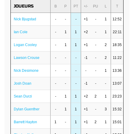
JOUEURS
B
P
PT
+/-
PU
L
T
Nick Bjugstad
-
-
-
+1
-
1
12:52
Ian Cole
-
1
1
+2
-
1
22:11
Logan Cooley
-
1
1
+1
-
2
18:35
Lawson Crouse
-
-
-
-1
-
2
11:22
Nick Desimone
-
-
-
-
-
1
13:36
Josh Doan
-
-
-
-1
-
-
13:07
Sean Durzi
-
1
1
+2
2
1
23:23
Dylan Guenther
-
1
1
+1
-
3
15:32
Barrett Hayton
1
-
1
+1
2
1
15:01