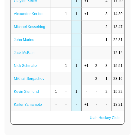
Clayton Keller
1
-
1
+1
-
4
17:20
Alexander Kerfoot
-
1
1
+1
-
3
14:39
Michael Kesselring
-
-
-
-
-
2
13:47
John Marino
-
-
-
-
-
1
22:31
Jack McBain
-
-
-
-
-
-
12:14
Nick Schmaltz
-
1
1
+1
2
3
15:51
Mikhail Sergachev
-
-
-
-
2
1
23:16
Kevin Stenlund
1
-
1
-
-
2
15:22
Kailer Yamamoto
-
-
-
+1
-
-
13:21
Utah Hockey Club