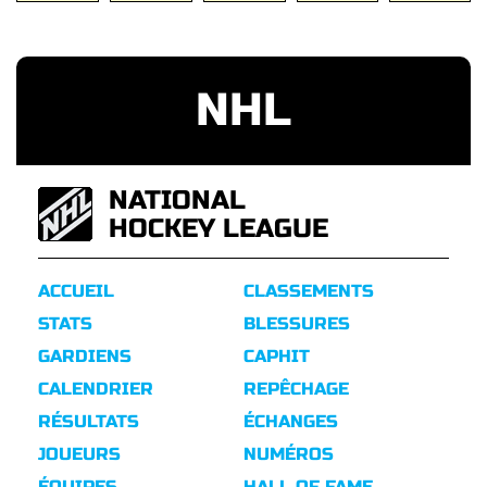
NHL
NATIONAL
HOCKEY LEAGUE
ACCUEIL
CLASSEMENTS
STATS
BLESSURES
GARDIENS
CAPHIT
CALENDRIER
REPÊCHAGE
RÉSULTATS
ÉCHANGES
JOUEURS
NUMÉROS
ÉQUIPES
HALL OF FAME