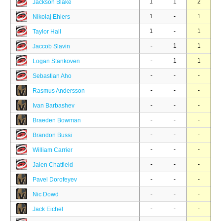
1
1
2
Jackson Blake
1
-
1
Nikolaj Ehlers
1
-
1
Taylor Hall
-
1
1
Jaccob Slavin
-
1
1
Logan Stankoven
-
-
-
Sebastian Aho
-
-
-
Rasmus Andersson
-
-
-
Ivan Barbashev
-
-
-
Braeden Bowman
-
-
-
Brandon Bussi
-
-
-
William Carrier
-
-
-
Jalen Chatfield
-
-
-
Pavel Dorofeyev
-
-
-
Nic Dowd
-
-
-
Jack Eichel