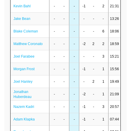
Kevin Bahl
-
-
-
-1
-
2
21:31
Jake Bean
-
-
-
-
-
-
13:26
Blake Coleman
-
-
-
-
-
6
18:06
Matthew Coronato
-
-
-
-2
2
2
18:59
Joel Farabee
-
-
-
-
-
3
15:21
Morgan Frost
-
-
-
-1
-
1
15:56
Joel Hanley
-
-
-
-
2
1
19:49
Jonathan
-
-
-
-2
-
1
21:09
Huberdeau
Nazem Kadri
-
-
-
-1
-
3
20:57
Adam Klapka
-
-
-
-1
-
1
07:44