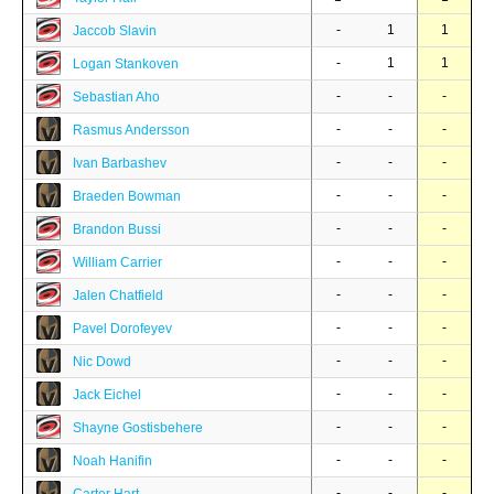
-
1
1
Jaccob Slavin
-
1
1
Logan Stankoven
-
-
-
Sebastian Aho
-
-
-
Rasmus Andersson
-
-
-
Ivan Barbashev
-
-
-
Braeden Bowman
-
-
-
Brandon Bussi
-
-
-
William Carrier
-
-
-
Jalen Chatfield
-
-
-
Pavel Dorofeyev
-
-
-
Nic Dowd
-
-
-
Jack Eichel
-
-
-
Shayne Gostisbehere
-
-
-
Noah Hanifin
-
-
-