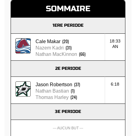
SOMMAIRE
1ERE PERIODE
(20)
18:33
Cale Makar
AN
(31)
Nazem Kadri
(66)
Nathan MacKinnon
2E PERIODE
(37)
6:18
Jason Robertson
(1)
Nathan Bastian
(24)
Thomas Harley
3E PERIODE
--- AUCUN BUT ---