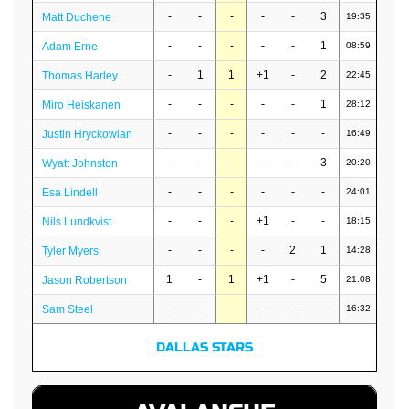
-
-
-
-
-
3
Matt Duchene
19:35
-
-
-
-
-
1
Adam Erne
08:59
-
1
1
+1
-
2
Thomas Harley
22:45
-
-
-
-
-
1
Miro Heiskanen
28:12
-
-
-
-
-
-
Justin Hryckowian
16:49
-
-
-
-
-
3
Wyatt Johnston
20:20
-
-
-
-
-
-
Esa Lindell
24:01
-
-
-
+1
-
-
Nils Lundkvist
18:15
-
-
-
-
2
1
Tyler Myers
14:28
1
-
1
+1
-
5
Jason Robertson
21:08
-
-
-
-
-
-
Sam Steel
16:32
DALLAS STARS