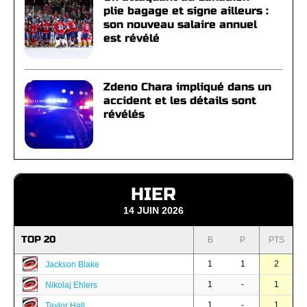
plie bagage et signe ailleurs :
son nouveau salaire annuel
est révélé
Zdeno Chara impliqué dans un
accident et les détails sont
révélés
HIER
14 JUIN 2026
TOP 20
B
P
PTS
1
1
2
Jackson Blake
1
-
1
Nikolaj Ehlers
1
-
1
Taylor Hall