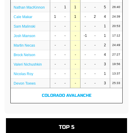
-
1
1
-
-
5
Nathan MacKinnon
26:40
1
-
1
-
2
4
Cale Makar
24:39
-
-
-
-
-
1
Sam Malinski
20:53
-
-
-
-1
-
1
Josh Manson
17:12
-
-
-
-
-
2
Martin Necas
24:49
-
-
-
-
-
4
Brock Nelson
27:27
-
-
-
-
-
3
Valeri Nichushkin
19:56
-
-
-
-
-
1
Nicolas Roy
13:37
-
-
-
-
-
3
Devon Toews
25:33
COLORADO AVALANCHE
TOP 5