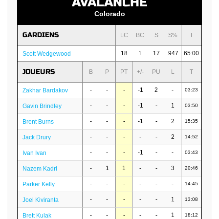
AVALANCHE
Colorado
GARDIENS
LC
BC
S
S%
T
18
1
17
.947
65:00
Scott Wedgewood
JOUEURS
B
P
PT
+/-
PU
L
T
-
-
-
-1
2
-
Zakhar Bardakov
03:23
-
-
-
-1
-
1
Gavin Brindley
03:50
-
-
-
-1
-
2
Brent Burns
15:35
-
-
-
-
-
2
Jack Drury
14:52
-
-
-
-1
-
-
Ivan Ivan
03:43
-
1
1
-
-
3
Nazem Kadri
20:46
-
-
-
-
-
-
Parker Kelly
14:45
-
-
-
-
-
1
Joel Kiviranta
13:08
-
-
-
-
-
1
Brett Kulak
18:12