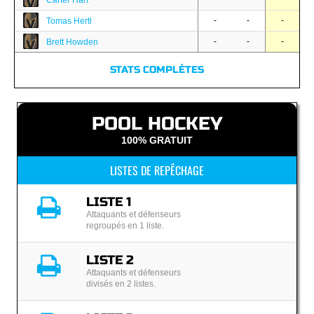
Carter Hart
-
-
-
Tomas Hertl
-
-
-
Brett Howden
STATS COMPLÈTES
POOL HOCKEY
100% GRATUIT
LISTES DE REPÊCHAGE
LISTE 1
Attaquants et défenseurs
regroupés en 1 liste.
LISTE 2
Attaquants et défenseurs
divisés en 2 listes.