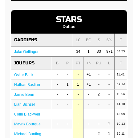
STARS
Dallas
GARDIENS
LC
BC
S
S%
T
34
1
33
.971
Jake Oettinger
64:55
JOUEURS
B
P
PT
+/-
PU
L
T
-
-
-
+1
-
-
Oskar Back
11:41
-
1
1
+1
-
-
Nathan Bastian
09:14
-
-
-
-
2
-
Jamie Benn
15:56
-
-
-
-
-
-
Lian Bichsel
14:18
-
-
-
-
-
-
Colin Blackwell
13:05
-
-
-
-
-
1
Mavrik Bourque
19:13
-
-
-
-
2
1
Michael Bunting
15:11