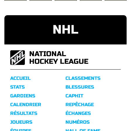
NHL
NATIONAL
HOCKEY LEAGUE
ACCUEIL
CLASSEMENTS
STATS
BLESSURES
GARDIENS
CAPHIT
CALENDRIER
REPÊCHAGE
RÉSULTATS
ÉCHANGES
JOUEURS
NUMÉROS
ÉQUIPES
HALL OF FAME