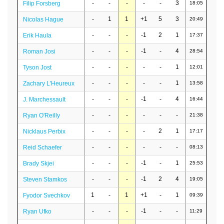
-
-
-
-
-
3
Filip Forsberg
18:05
-
1
1
+1
5
3
Nicolas Hague
20:49
-
-
-
-1
2
1
Erik Haula
17:37
-
-
-
-1
-
4
Roman Josi
28:54
-
-
-
-
-
1
Tyson Jost
12:01
-
-
-
-
-
1
Zachary L'Heureux
13:58
-
-
-
-1
-
4
J. Marchessault
16:44
-
-
-
-
-
-
Ryan O'Reilly
21:38
-
-
-
-
2
1
Nicklaus Perbix
17:17
-
-
-
-
-
-
Reid Schaefer
08:13
-
-
-
-1
-
1
Brady Skjei
25:53
-
-
-
-1
2
4
Steven Stamkos
19:05
1
-
1
+1
-
1
Fyodor Svechkov
09:39
-
-
-
-1
-
-
Ryan Ufko
11:29