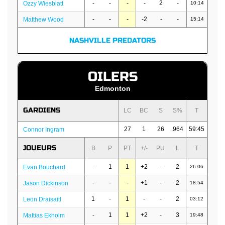
-
-
-
-
2
-
Ozzy Wiesblatt
10:14
-
-
-
-2
-
-
Matthew Wood
15:14
NASHVILLE PREDATORS
OILERS
Edmonton
GARDIENS
LC
BC
S
S%
T
27
1
26
.964
59:45
Connor Ingram
JOUEURS
B
P
PT
+/-
PU
L
T
-
1
1
+2
-
2
Evan Bouchard
26:06
-
-
-
+1
-
2
Jason Dickinson
18:54
1
-
1
-
-
2
Leon Draisaitl
03:12
-
1
1
+2
-
3
Mattias Ekholm
19:48