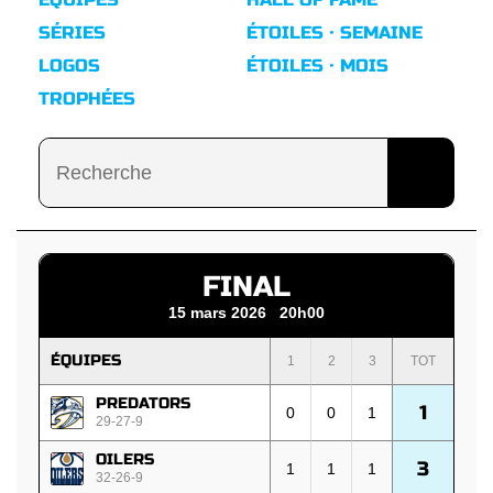
SÉRIES
ÉTOILES · SEMAINE
LOGOS
ÉTOILES · MOIS
TROPHÉES
FINAL
15 mars 2026 20h00
ÉQUIPES
1
2
3
TOT
PREDATORS
1
0
0
1
29-27-9
OILERS
3
1
1
1
32-26-9