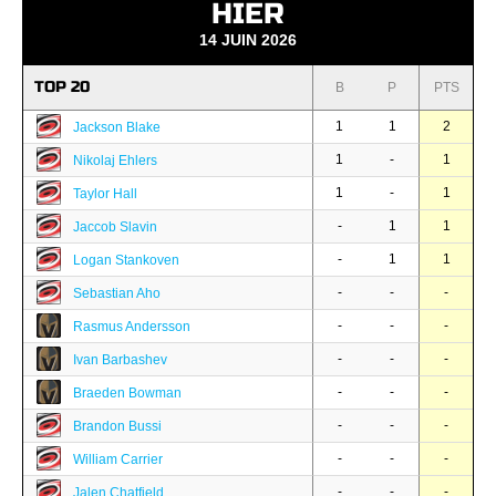
HIER
14 JUIN 2026
TOP 20
B
P
PTS
1
1
2
Jackson Blake
1
-
1
Nikolaj Ehlers
1
-
1
Taylor Hall
-
1
1
Jaccob Slavin
-
1
1
Logan Stankoven
-
-
-
Sebastian Aho
-
-
-
Rasmus Andersson
-
-
-
Ivan Barbashev
-
-
-
Braeden Bowman
-
-
-
Brandon Bussi
-
-
-
William Carrier
-
-
-
Jalen Chatfield