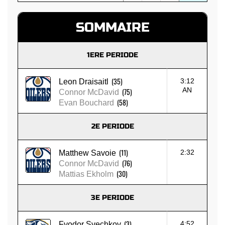
SOMMAIRE
1ERE PERIODE
(35)
3:12
Leon Draisaitl
AN
(75)
Connor McDavid
(58)
Evan Bouchard
2E PERIODE
(11)
2:32
Matthew Savoie
(76)
Connor McDavid
(30)
Mattias Ekholm
3E PERIODE
(3)
4:52
Fyodor Svechkov