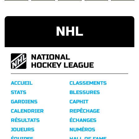
NHL
NATIONAL
HOCKEY LEAGUE
ACCUEIL
CLASSEMENTS
STATS
BLESSURES
GARDIENS
CAPHIT
CALENDRIER
REPÊCHAGE
RÉSULTATS
ÉCHANGES
JOUEURS
NUMÉROS
ÉQUIPES
HALL OF FAME