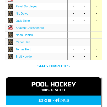
-
-
-
Pavel Dorofeyev
-
-
-
Nic Dowd
-
-
-
Jack Eichel
-
-
-
Shayne Gostisbehere
-
-
-
Noah Hanifin
-
-
-
Carter Hart
-
-
-
Tomas Hertl
-
-
-
Brett Howden
STATS COMPLÈTES
POOL HOCKEY
100% GRATUIT
LISTES DE REPÊCHAGE