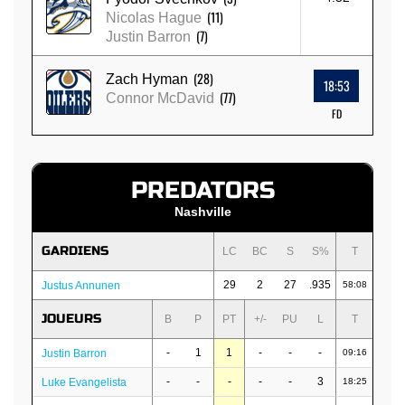
(11)
Nicolas Hague
(7)
Justin Barron
(28)
Zach Hyman
18:53
(77)
Connor McDavid
FD
PREDATORS
Nashville
GARDIENS
LC
BC
S
S%
T
29
2
27
.935
Justus Annunen
58:08
JOUEURS
B
P
PT
+/-
PU
L
T
-
1
1
-
-
-
Justin Barron
09:16
-
-
-
-
-
3
Luke Evangelista
18:25