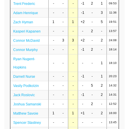
-
-
-
-1
2
1
Trent Frederic
09:53
-
-
-
-1
-
3
Adam Henrique
11:36
1
-
1
+2
-
5
Zach Hyman
19:51
-
-
-
-
2
-
Kasperi Kapanen
13:57
-
3
3
+2
-
2
Connor McDavid
24:08
-
-
-
-1
2
-
Connor Murphy
18:14
Ryan Nugent-
-
-
-
-
-
1
18:10
Hopkins
-
-
-
-1
-
1
Darnell Nurse
20:23
-
-
-
-
5
2
Vasily Podkolzin
14:32
-
-
-
-1
-
2
Jack Roslovic
14:31
-
-
-
-
2
-
Joshua Samanski
12:52
1
-
1
+1
-
2
Matthew Savoie
16:00
-
-
-
-
-
-
Spencer Stastney
13:45