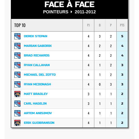
FACE À FACE
POINTEURS
2011-2012
TOP 10
PJ
B
P
PTS
4
3
2
DEREK STEPAN
5
4
2
2
MARIAN GABORIK
4
4
2
2
BRAD RICHARDS
4
4
1
2
RYAN CALLAHAN
3
4
1
2
MICHAEL DEL ZOTTO
3
4
0
3
RYAN MCDONAGH
3
3
1
1
MATT BRADLEY
2
3
1
1
CARL HAGELIN
2
4
1
1
ARTEM ANISIMOV
2
4
1
1
ERIK GUDBRANSON
2