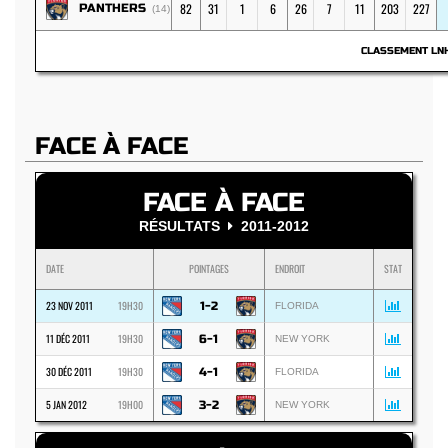
82
31
1
6
26
7
11
203
227
PANTHERS
(14)
CLASSEMENT L
FACE À FACE
FACE À FACE
RÉSULTATS
2011-2012
DATE
POINTAGES
ENDROIT
STAT
23 NOV 2011
19H30
1-2
FLORIDA
11 DÉC 2011
19H30
6-1
NEW YORK
30 DÉC 2011
19H30
4-1
FLORIDA
5 JAN 2012
19H00
3-2
NEW YORK