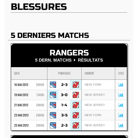
BLESSURES
5 DERNIERS MATCHS
RANGERS
5 DERN. MATCHS
RÉSULTATS
DATE
POINTAGES
ENDROIT
STAT
16 MAI 2012
20H00
2-3
NEW YORK
19 MAI 2012
13H00
3-0
NEW JERSEY
21 MAI 2012
20H00
1-4
NEW JERSEY
23 MAI 2012
20H00
3-5
NEW YORK
25 MAI 2012
20H00
2-3
NEW JERSEY