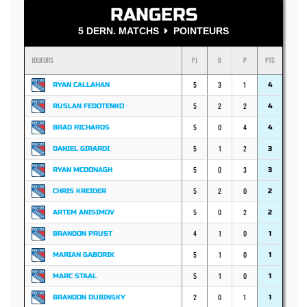
RANGERS
5 DERN. MATCHS
POINTEURS
JOUEURS
PJ
B
P
PTS
5
3
1
RYAN CALLAHAN
4
5
2
2
RUSLAN FEDOTENKO
4
5
0
4
BRAD RICHARDS
4
5
1
2
DANIEL GIRARDI
3
5
0
3
RYAN MCDONAGH
3
5
2
0
CHRIS KREIDER
2
5
0
2
ARTEM ANISIMOV
2
4
1
0
BRANDON PRUST
1
5
1
0
MARIAN GABORIK
1
5
1
0
MARC STAAL
1
2
0
1
BRANDON DUBINSKY
1