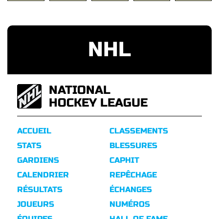
NHL
NATIONAL
HOCKEY LEAGUE
ACCUEIL
CLASSEMENTS
STATS
BLESSURES
GARDIENS
CAPHIT
CALENDRIER
REPÊCHAGE
RÉSULTATS
ÉCHANGES
JOUEURS
NUMÉROS
ÉQUIPES
HALL OF FAME