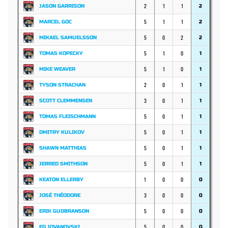
2
1
1
JASON GARRISON
2
5
1
1
MARCEL GOC
2
5
0
2
MIKAEL SAMUELSSON
2
5
1
0
TOMAS KOPECKY
1
5
1
0
MIKE WEAVER
1
2
0
1
TYSON STRACHAN
1
3
0
1
SCOTT CLEMMENSEN
1
5
0
1
TOMAS FLEISCHMANN
1
5
0
1
DMITRY KULIKOV
1
5
0
1
SHAWN MATTHIAS
1
5
0
1
JERRED SMITHSON
1
1
0
0
KEATON ELLERBY
0
3
0
0
JOSÉ THÉODORE
0
5
0
0
ERIK GUDBRANSON
0
5
0
0
ED JOVANOVSKI
0