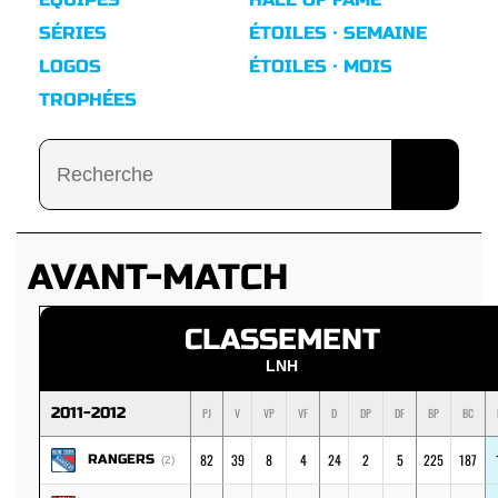
SÉRIES
ÉTOILES · SEMAINE
LOGOS
ÉTOILES · MOIS
TROPHÉES
AVANT-MATCH
CLASSEMENT
LNH
2011-2012
PJ
V
VP
VF
D
DP
DF
BP
BC
82
39
8
4
24
2
5
225
187
RANGERS
(2)