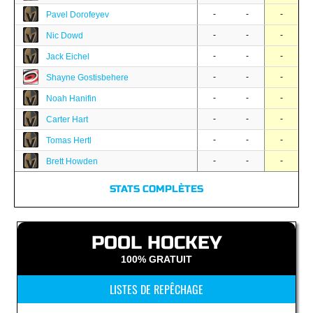
-
-
-
Pavel Dorofeyev
-
-
-
Nic Dowd
-
-
-
Jack Eichel
-
-
-
Shayne Gostisbehere
-
-
-
Noah Hanifin
-
-
-
Carter Hart
-
-
-
Tomas Hertl
-
-
-
Brett Howden
STATS COMPLÈTES
POOL HOCKEY
100% GRATUIT
LISTES DE REPÊCHAGE