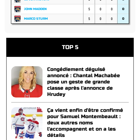
5
0
0
JOHN MADDEN
0
5
0
0
MARCO STURM
0
TOP 5
Congédiement déguisé
annoncé : Chantal Machabée
pose un geste de grande
classe après l'annonce de
Hrudey
Ça vient enfin d'être confirmé
pour Samuel Montembeault :
deux autres noms
l'accompagnent et on a les
détails