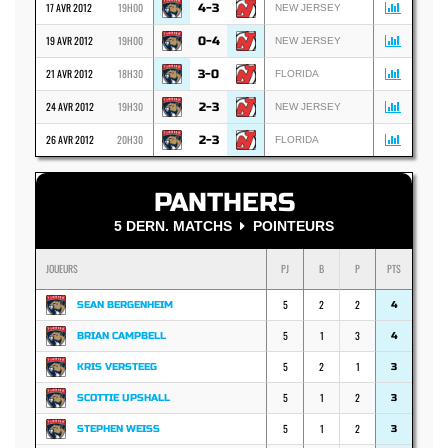
17 AVR 2012
19H00
4-3
NEW JERSEY
19 AVR 2012
19H00
0-4
NEW JERSEY
21 AVR 2012
18H30
3-0
FLORIDA
24 AVR 2012
19H30
2-3
NEW JERSEY
26 AVR 2012
20H30
2-3
FLORIDA
PANTHERS
5 DERN. MATCHS
POINTEURS
JOUEURS
PJ
B
P
PTS
5
2
2
SEAN BERGENHEIM
4
5
1
3
BRIAN CAMPBELL
4
5
2
1
KRIS VERSTEEG
3
5
1
2
SCOTTIE UPSHALL
3
5
1
2
STEPHEN WEISS
3