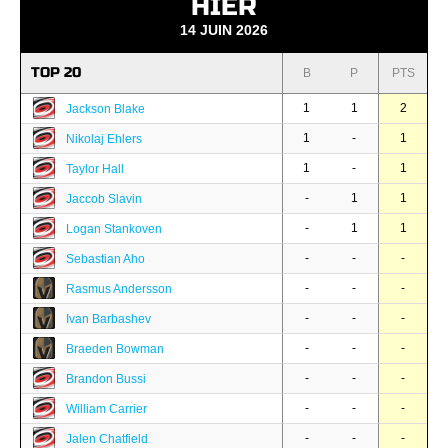
HIER
14 JUIN 2026
TOP 20
B
P
PTS
1
1
2
Jackson Blake
1
-
1
Nikolaj Ehlers
1
-
1
Taylor Hall
-
1
1
Jaccob Slavin
-
1
1
Logan Stankoven
-
-
-
Sebastian Aho
-
-
-
Rasmus Andersson
-
-
-
Ivan Barbashev
-
-
-
Braeden Bowman
-
-
-
Brandon Bussi
-
-
-
William Carrier
-
-
-
Jalen Chatfield