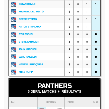
5
0
1
BRIAN BOYLE
1
5
0
1
MICHAEL DEL ZOTTO
1
5
0
1
DEREK STEPAN
1
5
0
1
ANTON STRALMAN
1
3
0
0
STU BICKEL
0
3
0
0
STEVE EMINGER
0
3
0
0
JOHN MITCHELL
0
5
0
0
CARL HAGELIN
0
5
0
0
HENRIK LUNDQVIST
0
5
0
0
MIKE RUPP
0
PANTHERS
5 DERN. MATCHS
RÉSULTATS
DATE
POINTAGES
ENDROIT
STAT