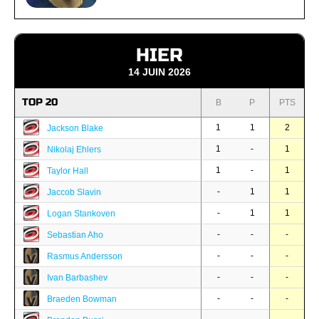
HIER
14 JUIN 2026
TOP 20
B
P
PTS
1
1
2
Jackson Blake
1
-
1
Nikolaj Ehlers
1
-
1
Taylor Hall
-
1
1
Jaccob Slavin
-
1
1
Logan Stankoven
-
-
-
Sebastian Aho
-
-
-
Rasmus Andersson
-
-
-
Ivan Barbashev
-
-
-
Braeden Bowman