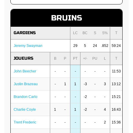
BRUINS
GARDIENS
LC
BC
S
S%
T
Jeremy Swayman
29
5
24
.852
59:24
JOUEURS
B
P
PT
+/-
PU
L
T
John Beecher
-
-
-
-
-
-
11:53
Justin Brazeau
-
1
1
-3
-
3
13:12
Brandon Carlo
-
-
-
-2
-
-
15:21
Charlie Coyle
1
-
1
-2
-
4
16:43
Trent Frederic
-
-
-
-
-
2
15:36