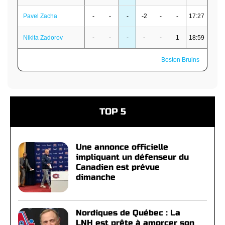
Pavel Zacha
-
-
-
-2
-
-
17:27
Nikita Zadorov
-
-
-
-
-
1
18:59
Boston Bruins
TOP 5
Une annonce officielle
impliquant un défenseur du
Canadien est prévue
dimanche
Nordiques de Québec : La
LNH est prête à amorcer son