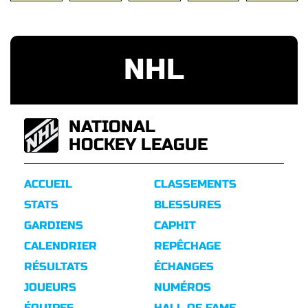
NHL
NATIONAL
HOCKEY LEAGUE
ACCUEIL
CLASSEMENTS
STATS
BLESSURES
GARDIENS
CAPHIT
CALENDRIER
REPÊCHAGE
RÉSULTATS
ÉCHANGES
JOUEURS
NUMÉROS
ÉQUIPES
HALL OF FAME