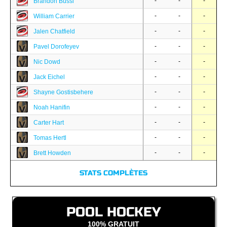
-
-
-
Brandon Bussi
-
-
-
William Carrier
-
-
-
Jalen Chatfield
-
-
-
Pavel Dorofeyev
-
-
-
Nic Dowd
-
-
-
Jack Eichel
-
-
-
Shayne Gostisbehere
-
-
-
Noah Hanifin
-
-
-
Carter Hart
-
-
-
Tomas Hertl
-
-
-
Brett Howden
STATS COMPLÈTES
POOL HOCKEY
100% GRATUIT