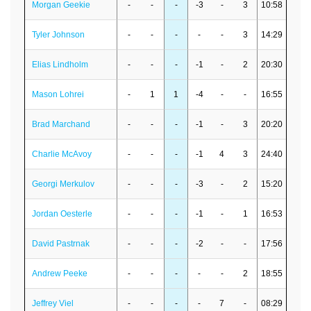
Morgan Geekie
-
-
-
-3
-
3
10:58
Tyler Johnson
-
-
-
-
-
3
14:29
Elias Lindholm
-
-
-
-1
-
2
20:30
Mason Lohrei
-
1
1
-4
-
-
16:55
Brad Marchand
-
-
-
-1
-
3
20:20
Charlie McAvoy
-
-
-
-1
4
3
24:40
Georgi Merkulov
-
-
-
-3
-
2
15:20
Jordan Oesterle
-
-
-
-1
-
1
16:53
David Pastrnak
-
-
-
-2
-
-
17:56
Andrew Peeke
-
-
-
-
-
2
18:55
Jeffrey Viel
-
-
-
-
7
-
08:29