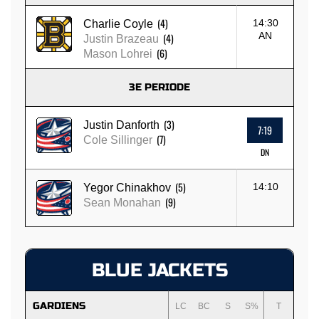
(4)
14:30
Charlie Coyle
AN
(4)
Justin Brazeau
(6)
Mason Lohrei
3E PERIODE
(3)
Justin Danforth
7:19
(7)
Cole Sillinger
DN
(5)
14:10
Yegor Chinakhov
(9)
Sean Monahan
BLUE JACKETS
GARDIENS
LC
BC
S
S%
T