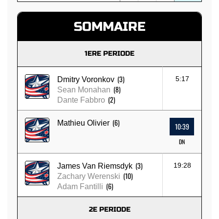
SOMMAIRE
1ERE PERIODE
(3)
5:17
Dmitry Voronkov
(8)
Sean Monahan
(2)
Dante Fabbro
(6)
Mathieu Olivier
10:39
DN
(3)
19:28
James Van Riemsdyk
(10)
Zachary Werenski
(6)
Adam Fantilli
2E PERIODE