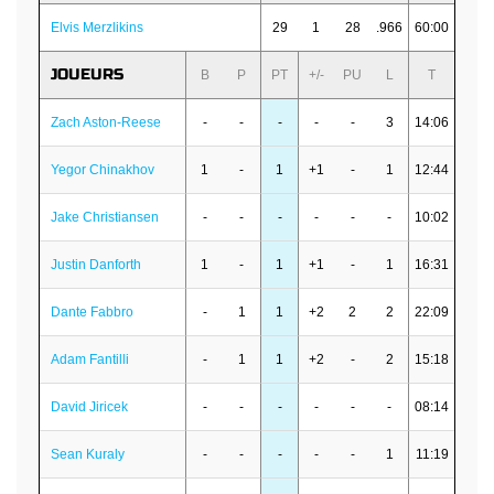
Elvis Merzlikins
29
1
28
.966
60:00
JOUEURS
B
P
PT
+/-
PU
L
T
Zach Aston-Reese
-
-
-
-
-
3
14:06
Yegor Chinakhov
1
-
1
+1
-
1
12:44
Jake Christiansen
-
-
-
-
-
-
10:02
Justin Danforth
1
-
1
+1
-
1
16:31
Dante Fabbro
-
1
1
+2
2
2
22:09
Adam Fantilli
-
1
1
+2
-
2
15:18
David Jiricek
-
-
-
-
-
-
08:14
Sean Kuraly
-
-
-
-
-
1
11:19