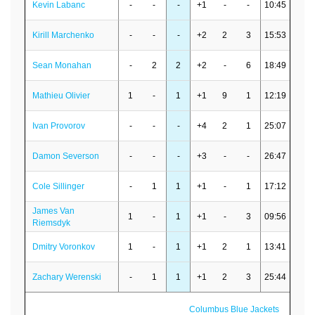
Kevin Labanc
-
-
-
+1
-
-
10:45
Kirill Marchenko
-
-
-
+2
2
3
15:53
Sean Monahan
-
2
2
+2
-
6
18:49
Mathieu Olivier
1
-
1
+1
9
1
12:19
Ivan Provorov
-
-
-
+4
2
1
25:07
Damon Severson
-
-
-
+3
-
-
26:47
Cole Sillinger
-
1
1
+1
-
1
17:12
James Van
1
-
1
+1
-
3
09:56
Riemsdyk
Dmitry Voronkov
1
-
1
+1
2
1
13:41
Zachary Werenski
-
1
1
+1
2
3
25:44
Columbus Blue Jackets