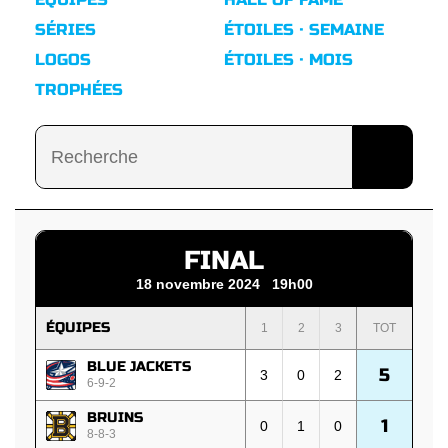
SÉRIES
ÉTOILES · SEMAINE
LOGOS
ÉTOILES · MOIS
TROPHÉES
FINAL
18 novembre 2024 19h00
ÉQUIPES
1
2
3
TOT
BLUE JACKETS
5
3
0
2
6-9-2
BRUINS
1
0
1
0
8-8-3